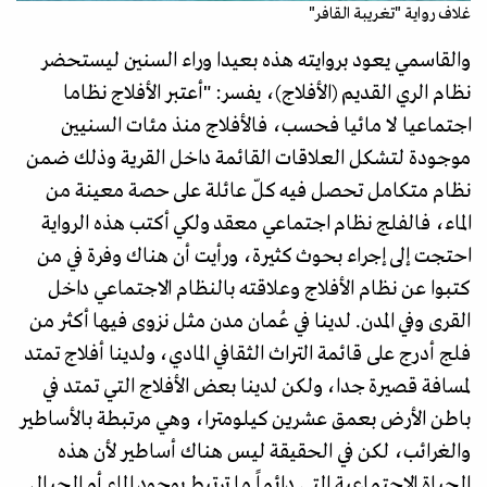
غلاف رواية "تغريبة القافر"
والقاسمي يعود بروايته هذه بعيدا وراء السنين ليستحضر
نظام الري القديم (الأفلاج)، يفسر: "أعتبر الأفلاج نظاما
اجتماعيا لا مائيا فحسب، فالأفلاج منذ مئات السنيين
موجودة لتشكل العلاقات القائمة داخل القرية وذلك ضمن
نظام متكامل تحصل فيه كلّ عائلة على حصة معينة من
الماء، فالفلج نظام اجتماعي معقد ولكي أكتب هذه الرواية
احتجت إلى إجراء بحوث كثيرة، ورأيت أن هناك وفرة في من
كتبوا عن نظام الأفلاج وعلاقته بالنظام الاجتماعي داخل
القرى وفي المدن. لدينا في عُمان مدن مثل نزوى فيها أكثر من
فلج أدرج على قائمة التراث الثقافي المادي، ولدينا أفلاج تمتد
لمسافة قصيرة جدا، ولكن لدينا بعض الأفلاج التي تمتد في
باطن الأرض بعمق عشرين كيلومترا، وهي مرتبطة بالأساطير
والغرائب، لكن في الحقيقة ليس هناك أساطير لأن هذه
الحياة الاجتماعية التي دائماً ما ترتبط بوجود الماء أو الجبال