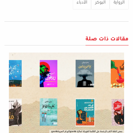
الرواية
البوكر
الأدباء
مقالات ذات صلة
بعض أغلفة الكتب المرشحة على القائمة الطويلة لجائزة &quot;البوكر العربية&quot;