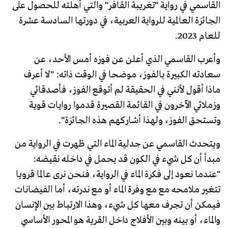
القاسمي في رواية "تغريبة القافر" والتي أهلته للحصول على
الجائزة العالمية للرواية العربية، في دورتها السادسة عشرة
للعام 2023.
وأعرب القاسمي الذي أعلن عن فوزه أمس الأحد، عن
سعادته الكبيرة بالفوز، موضحا في الوقت ذاته: "لا أعرف
ماذا أقول لأنني في الحقيقة لم أتوقع الفوز، فأصدقائي
وزملائي الآخرون في القائمة القصيرة قدموا روايات قوية
وتستحق الفوز، ولهذا أشاركهم هذه الجائزة".
ويتحدث القاسمي عن جدلية الماء التي ظهرت في الرواية من
مبدأ أن كل شيء في الكون قد يحمل في داخله نقيضه:
"عندما نعود إلى فكرة الماء في الرواية، فنحن نرى عالما قرويا
تتغير ملامحه مع مع وفرة الماء أو مع ندرته، أما الفيضانات
فيمكن أن تجرف معها كل شيء، وهذا الارتباط بين الإنسان
والماء، أو بينه وبين الأفلاج داخل القرية هو المحور الأساسي