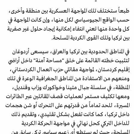
طبعاً ستختلف تلك المواجهة العسكرية بين منطقة وأخرى،
حسب الواقع الجيوسياسي لكل منها، وإن كانت المواجهة في
كل واحدة منها تعني انتفاء إمكانية إيجاد حلول غير صفرية
بين تركيا وتلك القوى الكردية المسلحة.
في المناطق الحدودية بين تركيا والعراق، سيسعى أردوغان
لتثبيت خطته القائمة على خلق "مساحة آمنة" داخل أراضي
إقليم كردستان، لمواجهة مقاتلي حزب العمال الكردستاني،
ومنعهم من الاستفادة من المناطق الجغرافية الوعرة في تلك
المنطقة، في سلسلة جبال متينا وخواكورك وزاب وقنديل،
ومعها تكثيف مستمر لعمليات قصف المقاتلين عبر الطائرات
المسيرة، للحد تماماً من قدرتهم على التحرك أو شن هجمات
داخل تركيا، كما كانت تفعل بشكل تقليدي، وتقديم ذلك
للداخل التركي كحل نهائي في مواجهة الحركة الكردية
المسلحة، حيث لم يستطع أي زعيم سياسي تركي سابق من