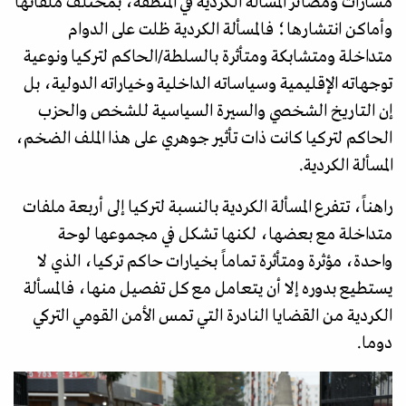
مسارات ومصائر المسألة الكردية في المنطقة، بمختلف ملفاتها
وأماكن انتشارها؛ فالمسألة الكردية ظلت على الدوام
متداخلة ومتشابكة ومتأثرة بالسلطة/الحاكم لتركيا ونوعية
توجهاته الإقليمية وسياساته الداخلية وخياراته الدولية، بل
إن التاريخ الشخصي والسيرة السياسية للشخص والحزب
الحاكم لتركيا كانت ذات تأثير جوهري على هذا الملف الضخم،
المسألة الكردية.
راهناً، تتفرع المسألة الكردية بالنسبة لتركيا إلى أربعة ملفات
متداخلة مع بعضها، لكنها تشكل في مجموعها لوحة
واحدة، مؤثرة ومتأثرة تماماً بخيارات حاكم تركيا، الذي لا
يستطيع بدوره إلا أن يتعامل مع كل تفصيل منها، فالمسألة
الكردية من القضايا النادرة التي تمس الأمن القومي التركي
دوما.