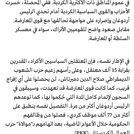
في عموم المناطق ذات الأكثرية الكردية. ففي المحصلة، خسرت
الأحزاب والقوى السياسية الكردية أمام تحدي الرئيس
أردوغان وإصراره على مواجهة تحالفها مع قوى المعارضة.
مقابل صعود واضح للقوميين الأتراك، سواء في معسكر
السلطة أو المعارضة.
في الإطار نفسه، فإن المعتقلين السياسيين الأكراد، المقدرين
بقرابة 15 ألف معتقل، وعلى رأسهم زعيم حزب الشعوب
الديمقراطي صلاح الدين دميرتاش، لن يحصلوا على أي إفراج
قريب، كما كانت قوى المعارضة قد تعهدت، وسيبقون في
السجون لإتمام كامل المدة التي حُكِموا بها، كما توعدهم
الرئيس أردوغان أكثر من مرة. التفصيل نفسه ينطبق على
أكثر من 77 ألف موظف كردي، فصلوا من وظائفهم
الحكومية خلال الأعوام الماضية، بعد اتهامهم بـ"موالاة" حزب
العمال الكردستاني (PKK).