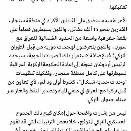
تفكيكها.
الأمر نفسه سينطبق على المقاتلين الأكراد في منطقة سنجار،
المقدرين بنحو 15 ألف مقاتل، والذين يسيطرون فعلياً على
بقعة جغرافية واسعة من الحدود الشمالية للعراق مع
سوريا، والذين يتعرضون لهجمات دورية من قِبل الطيران
التركي؛ فبالإضافة لاستمرار تلك الضربات الجوية، سيحدد
الرئيس أردوغان دعوته إلى إعادة الحكومة المركزية العراقية
لسيطرتها على كامل منطقة سنجار، وتفكيك تنظيمات
"وحدات حماية شنكال"، كشرط أولي ودائم، لأي تعاون من
قِبل تركيا مع العراق في ملفي المياه وتصدير النفط والغاز عبر
ميناء جيهان التركي.
ليس من إشارات واضحة حول إمكان كبح ذلك الجموح
العسكري التركي المتوقع، خلا بعض الترتيبات التي قد تقوم
بها إيران لصالح هذه القوى الكردية المسلحة، خصوصاً في