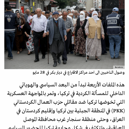
Reuters
وصول الناخبين الى احد مراكز الاقتراع في ديار بكر في 28 مايو
هذه الملفات الأربعة تبدأ من البعد السياسي والهوياتي
الداخلي للمسألة الكردية في تركيا، وتمر بالمواجهة العسكرية
التي تخوضها تركيا ضد مقاتلي حزب العمال الكردستاني
(PKK) في المنطقة الجبلية بين تركيا وإقليم كردستان في
العراق، وحتى منطقة سنجار غرب محافظة الموصل
العراقية، وتتكثف في شكل مجابهة تركيا للحضور السياسي