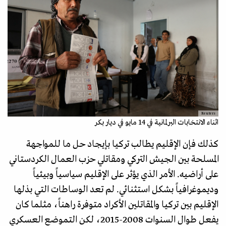
Reuters
اثناء الانتخابات البرلمانية في 14 مايو في ديار بكر
كذلك فإن الإقليم يطالب تركيا بإيجاد حل ما للمواجهة
المسلحة بين الجيش التركي ومقاتلي حزب العمال الكردستاني
على أراضيه. الأمر الذي يؤثر على الإقليم سياسياً وبيئياً
وديموغرافياً بشكل استثنائي. لم تعد الوساطات التي بذلها
الإقليم بين تركيا والمقاتلين الأكراد متوفرة راهناً، مثلما كان
يفعل طوال السنوات 2008-2015، لكن التموضع العسكري