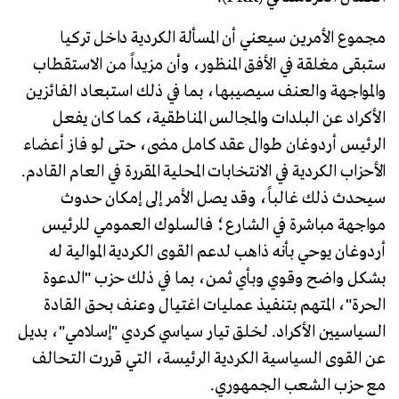
مجموع الأمرين سيعني أن المسألة الكردية داخل تركيا
ستبقى مغلقة في الأفق المنظور، وأن مزيداً من الاستقطاب
والمواجهة والعنف سيصيبها، بما في ذلك استبعاد الفائزين
الأكراد عن البلدات والمجالس المناطقية، كما كان يفعل
الرئيس أردوغان طوال عقد كامل مضى، حتى لو فاز أعضاء
الأحزاب الكردية في الانتخابات المحلية المقررة في العام القادم.
سيحدث ذلك غالباً، وقد يصل الأمر إلى إمكان حدوث
مواجهة مباشرة في الشارع؛ فالسلوك العمومي للرئيس
أردوغان يوحي بأنه ذاهب لدعم القوى الكردية الموالية له
بشكل واضح وقوي وبأي ثمن، بما في ذلك حزب "الدعوة
الحرة"، المتهم بتنفيذ عمليات اغتيال وعنف بحق القادة
السياسيين الأكراد. لخلق تيار سياسي كردي "إسلامي"، بديل
عن القوى السياسية الكردية الرئيسة، التي قررت التحالف
مع حزب الشعب الجمهوري.