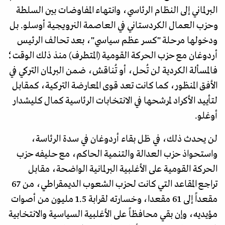
البرلماني إلى النظام الرئاسي، وانتهاء المفاوضات بين السلطة
وحزب العمال الكردستاني في العاصمة النرويجية أوسلو. بل
ودخولها مرحلة "كسر عظم سياسي"، بعد تحالف الرئيس
أردوغان مع حزب الحركة القومية (المتطرف) منذ ذلك الوقت؛
فالمسألة الكردية لن تُحل، أو تُناقش، ضمن البرلمان التركي في
الأفق المنظور، كما كانت تعد قوى المعارضة التركية، كمقابل
لتأييد الأكراد لمرشحها في الانتخابات الرئاسية كمال كليشدار
أوغلو.
لن يحدث ذلك، في ظل بقاء أردوغان في سدة الرئاسة،
واستحواذ حزب العدالة والتنمية الحاكم، مع حليفه حزب
الحركة القومية على الأغلبية البرلمانية الواضحة، مقابل
تراجع المقاعد التي كانت لحزب الشعوب الديمقراطي، من 67
مقعداً إلى 61 مقعدا، وخسارته لقرابة 1.5 مليون من أصوات
مؤيديه، وإن بقي محافظاً على الأغلبية السياسية والانتخابية