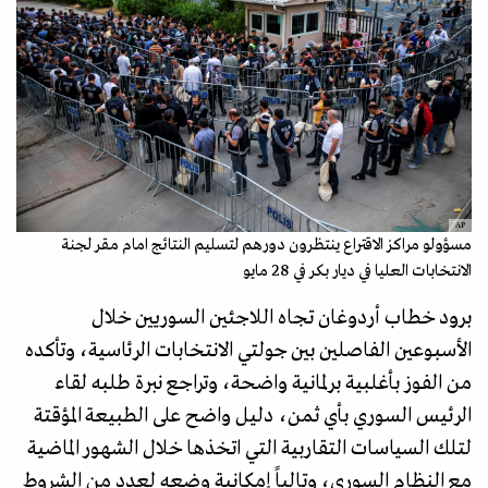
AP
مسؤولو مراكز الاقتراع ينتظرون دورهم لتسليم النتائج امام مقر لجنة
الانتخابات العليا في ديار بكر في 28 مايو
برود خطاب أردوغان تجاه اللاجئين السوريين خلال
الأسبوعين الفاصلين بين جولتي الانتخابات الرئاسية، وتأكده
من الفوز بأغلبية برلمانية واضحة، وتراجع نبرة طلبه لقاء
الرئيس السوري بأي ثمن، دليل واضح على الطبيعة المؤقتة
لتلك السياسات التقاربية التي اتخذها خلال الشهور الماضية
مع النظام السوري، وتالياً إمكانية وضعه لعدد من الشروط