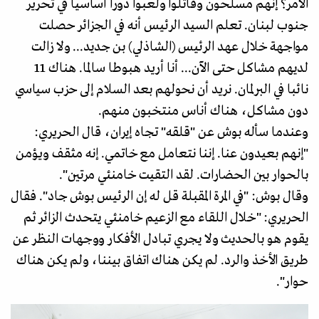
الأمر؟ إنهم مسلحون وقاتلوا ولعبوا دورا أساسيا في تحرير
جنوب لبنان. تعلم السيد الرئيس أنه في الجزائر حصلت
مواجهة خلال عهد الرئيس (الشاذلي) بن جديد... ولا زالت
لديهم مشاكل حتى الآن... أنا أريد هبوطا سالما. هناك 11
نائبا في البرلمان. نريد أن نحولهم بعد السلام إلى حزب سياسي
دون مشاكل، هناك أناس منتخبون منهم.
وعندما سأله بوش عن "قلقه" تجاه إيران، قال الحريري:
"إنهم بعيدون عنا. إننا نتعامل مع خاتمي. إنه مثقف ويؤمن
بالحوار بين الحضارات. لقد التقيت خامنئي مرتين".
وقال بوش: "في المرة المقبلة قل له إن الرئيس بوش جاد". فقال
الحريري: "خلال اللقاء مع الزعيم خامنئي يتحدث الزائر ثم
يقوم هو بالحديث ولا يجري تبادل الأفكار ووجهات النظر عن
طريق الأخذ والرد. لم يكن هناك اتفاق بيننا، ولم يكن هناك
حوار".