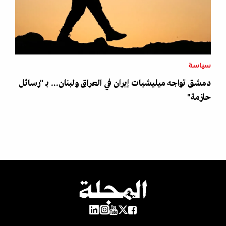
سياسة
دمشق تواجه ميليشيات إيران في العراق ولبنان... بـ "رسائل
حازمة"