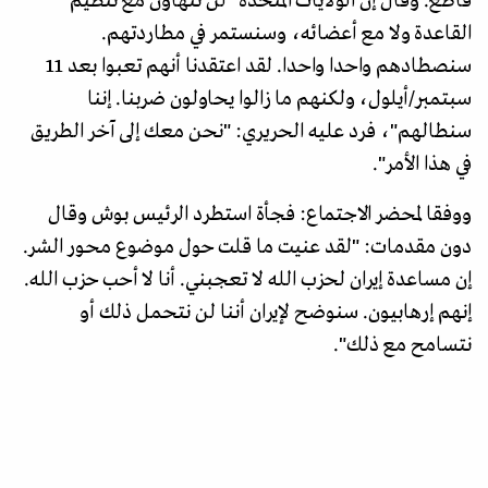
قاطع. وقال إن الولايات المتحدة "لن تتهاون مع تنظيم
القاعدة ولا مع أعضائه، وسنستمر في مطاردتهم.
سنصطادهم واحدا واحدا. لقد اعتقدنا أنهم تعبوا بعد 11
سبتمبر/أيلول، ولكنهم ما زالوا يحاولون ضربنا. إننا
سنطالهم"، فرد عليه الحريري: "نحن معك إلى آخر الطريق
في هذا الأمر".
ووفقا لمحضر الاجتماع: فجأة استطرد الرئيس بوش وقال
دون مقدمات: "لقد عنيت ما قلت حول موضوع محور الشر.
إن مساعدة إيران لحزب الله لا تعجبني. أنا لا أحب حزب الله.
إنهم إرهابيون. سنوضح لإيران أننا لن نتحمل ذلك أو
نتسامح مع ذلك".