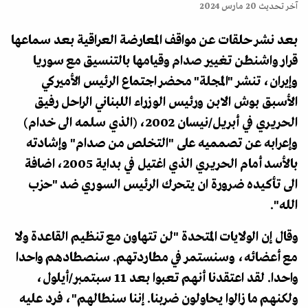
آخر تحديث
20 مارس 2024
بعد نشر حلقات عن مواقف المعارضة العراقية بعد سماعها
قرار واشنطن تغيير صدام وقيامها بالتنسيق مع سوريا
وإيران، تنشر "المجلة" محضر اجتماع الرئيس الأميركي
الأسبق بوش الابن ورئيس الوزراء اللبناني الراحل رفيق
الحريري في أبريل/نيسان 2002، (الذي سلمه الى خدام)
وإعرابه عن تصمميه على "التخلص من صدام" وإشادته
بالأسد أمام الحريري الذي اغتيل في بداية 2005، اضافة
الى تأكيده ضرورة ان يتحرك الرئيس السوري ضد "حزب
الله".
وقال إن الولايات المتحدة "لن تتهاون مع تنظيم القاعدة ولا
مع أعضائه، وسنستمر في مطاردتهم. سنصطادهم واحدا
واحدا. لقد اعتقدنا أنهم تعبوا بعد 11 سبتمبر/أيلول،
ولكنهم ما زالوا يحاولون ضربنا. إننا سنطالهم"، فرد عليه