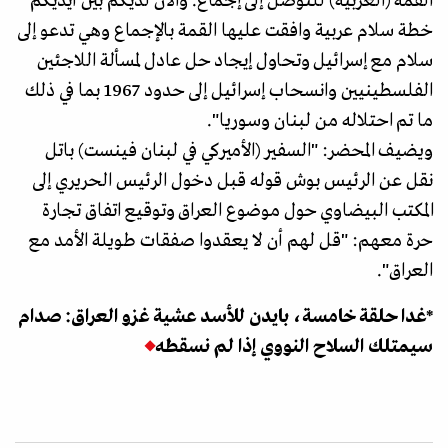
القمة (العربية) للتوصل إلى إجماع. والآن لديكم بين أيديكم
خطة سلام عربية وافقت عليها القمة بالإجماع وهي تدعو إلى
سلام مع إسرائيل وتحاول إيجاد حل عادل لمسألة اللاجئين
الفلسطينيين وانسحاب إسرائيل إلى حدود 1967 بما في ذلك
ما تم احتلاله من لبنان وسوريا".
ويضيف المحضر: "السفير (الأميركي في لبنان فينست) باتل
نقل عن الرئيس بوش قوله قبل دخول الرئيس الحريري إلى
المكتب البيضاوي حول موضوع العراق وتوقيع اتفاق تجارة
حرة معهم: "قل لهم أن لا يعقدوا صفقات طويلة الأمد مع
العراق".
*غدا حلقة خامسة، بايدن للأسد عشية غزو العراق: صدام
سيمتلك السلاح النووي إذا لم نسقطه