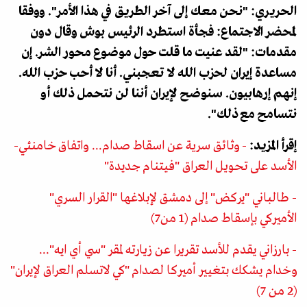
الحريري: "نحن معك إلى آخر الطريق في هذا الأمر". ووفقا
لمحضر الاجتماع: فجأة استطرد الرئيس بوش وقال دون
مقدمات: "لقد عنيت ما قلت حول موضوع محور الشر. إن
مساعدة إيران لحزب الله لا تعجبني. أنا لا أحب حزب الله.
إنهم إرهابيون. سنوضح لإيران أننا لن نتحمل ذلك أو
نتسامح مع ذلك".
إقرأ المزيد:
- وثائق سرية عن اسقاط صدام... واتفاق خامنئي-
الأسد على تحويل العراق "فيتنام جديدة"
- طالباني "يركض" إلى دمشق لإبلاغها "القرار السري"
الأميركي بإسقاط صدام (1 من7)
- بارزاني يقدم للأسد تقريرا عن زيارته لمقر "سي أي ايه"...
وخدام يشكك بتغيير أميركا لصدام "كي لاتسلم العراق لإيران"
(2 من 7)