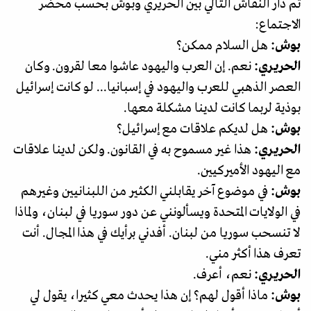
ثم دار النقاش التالي بين الحريري وبوش بحسب محضر
الاجتماع:
بوش:
هل السلام ممكن؟
الحريري:
نعم. إن العرب واليهود عاشوا معا لقرون. وكان
العصر الذهبي للعرب واليهود في إسبانيا... لو كانت إسرائيل
بوذية لربما كانت لدينا مشكلة معها.
بوش:
هل لديكم علاقات مع إسرائيل؟
الحريري:
هذا غير مسموح به في القانون. ولكن لدينا علاقات
مع اليهود الأميركيين.
بوش:
في موضوع آخر يقابلني الكثير من اللبنانيين وغيرهم
في الولايات المتحدة ويسألونني عن دور سوريا في لبنان، ولماذا
لا تنسحب سوريا من لبنان. أفدني برأيك في هذا المجال. أنت
تعرف هذا أكثر مني.
الحريري:
نعم، أعرف.
بوش:
ماذا أقول لهم؟ إن هذا يحدث معي كثيرا، يقول لي