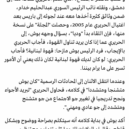
دمشق، ونقله نائب الرئيس السوري عبدالحليم خدام،
ضمن وثائق كثيرة أخذها معه عند لجوئه إلى باريس بعد
اغتيال الحريري عام 2005، وحصلت "المجلة" على نسخة
منها، فإن اللقاء بدأ "وديا"، بسؤال وجهه بوش، إلى
الحريري عما إذا كان يريد تناول القهوة، فأجاب الحريري
بالإيجاب، فرد الرئيس بوش مازحا: قهوة لبنانية؟ فأجاب
الحريري: لو كان لديك قهوة لبنانية لكان ذلك يعني أن الأمور
تسير على ما يرام بيننا.
وعندما انتقل الاثنان إلى المحادثات الرسمية "كان بوش
متشنجا ومتشددا" في كلامه، فحاول الحريري "تبريد الأجواء
ونجح تدريجيا في تغيير جو الاجتماع من جو متشنج
ومتشدد إلى جو عادي ومهني".
أكد بوش في بداية كلامه أنه سيتكلم بصراحة ووضوح وبشكل