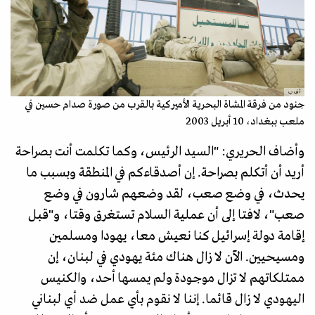
أ ف ب
جنود من فرقة المشاة البحرية الأميركية بالقرب من صورة صدام حسين في
ملعب ببغداد، 10 أبريل 2003
وأضاف الحريري: "السيد الرئيس، وكما تكلمت أنت بصراحة
أريد أن أتكلم بصراحة. إن أصدقاءكم في المنطقة وبسبب ما
يحدث، في وضع صعب، لقد وضعهم شارون في وضع
صعب"، لافتا إلى أن عملية السلام تستغرق وقتا، و"قبل
إقامة دولة إسرائيل كنا نعيش معا، يهودا ومسلمين
ومسيحيين. الآن لا زال هناك مئة يهودي في لبنان، إن
ممتلكاتهم لا تزال موجودة ولم يمسها أحد، والكنيس
اليهودي لا زال قائما. إننا لا نقوم بأي عمل ضد أي لبناني