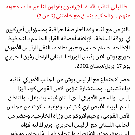
-
طالباني لنائب الأسد: الإيرانيون يقولون لنا غير ما تسمعونه
منهم... والحكيم ينسق مع خامنئي (3 من 7)
بالتزامن مع لقاء وفد المعارضة العراقية ومسؤولين أميركيين
في أروقة السلطة، لإبلاغه أعضائه القرار الحاسم بالتخطيط
للإطاحة بصدام حسين وتغيير نظامه، التقى الرئيس الأميركي
جورج بوش الابن رئيس الوزراء اللبناني الراحل رفيق الحريري
يوم 17 أبريل/نيسان 2002.
حضر الاجتماع مع الرئيس بوش من الجانب الأميركي: نائبه
ديك تشيني، ومستشارة شؤون الأمن القومي كونداليزا
رايس، والسفير الأميركي لدى لبنان فينسيت باتل، والناطق
باسم البيت الأبيض آري فلايشر، وديفيد سكوت من مجلس
الأمن القومي، وجيم لاروكو من وزراة الخارجية. وحضر من
الجانب اللبناني مع الرئيس الحريري: وزير المالية فؤاد
السنيورة، ووزير الاقتصاد والتجارة باسل فليحان، وسفير