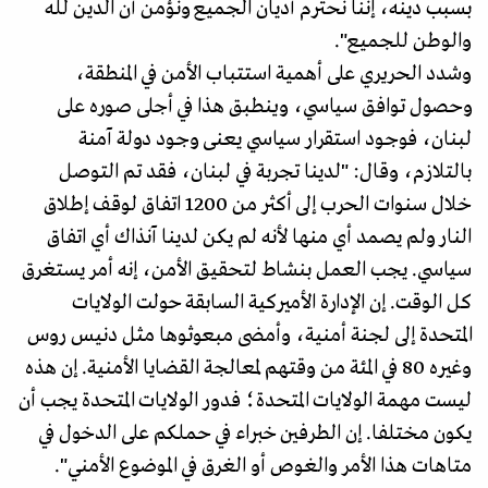
بسبب دينه، إننا نحترم أديان الجميع ونؤمن أن الدين لله
والوطن للجميع".
وشدد الحريري على أهمية استتباب الأمن في المنطقة،
وحصول توافق سياسي، وينطبق هذا في أجلى صوره على
لبنان، فوجود استقرار سياسي يعنى وجود دولة آمنة
بالتلازم، وقال: "لدينا تجربة في لبنان، فقد تم التوصل
خلال سنوات الحرب إلى أكثر من 1200 اتفاق لوقف إطلاق
النار ولم يصمد أي منها لأنه لم يكن لدينا آنذاك أي اتفاق
سياسي. يجب العمل بنشاط لتحقيق الأمن، إنه أمر يستغرق
كل الوقت. إن الإدارة الأميركية السابقة حولت الولايات
المتحدة إلى لجنة أمنية، وأمضى مبعوثوها مثل دنيس روس
وغيره 80 في المئة من وقتهم لمعالجة القضايا الأمنية. إن هذه
ليست مهمة الولايات المتحدة؛ فدور الولايات المتحدة يجب أن
يكون مختلفا. إن الطرفين خبراء في حملكم على الدخول في
متاهات هذا الأمر والغوص أو الغرق في الموضوع الأمني".