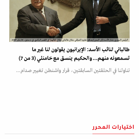
الرئيس السوري بشار الأسد (إلى اليمين) يصافح نظيره العراقي جلال طالباني خلال لقائهما في القصر الرئاسي في دمشق، 14 يناير 2007
طالباني لنائب الأسد: الإيرانيون يقولون لنا غير ما
تسمعونه منهم... والحكيم ينسق مع خامنئي (3 من 7)
تناولنا في الحلقتين السابقتين، قرار واشنطن تغيير صدام…
اختيارات المحرر