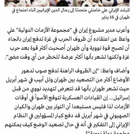
أ ف ب
المرشد الإيراني علي خامنئي متحدثا إلى رجال الدين الإيرانيين اثناء اجتماع في
طهران في 16 يناير
وأعرب مدير مشروع إيران في "مجموعة الأزمات الدولية" علي
واعظ عن اعتقاده أن ظروف الحرب في غزة تدفع إيران باتجاه
أن تصبح قوة نووية وأن طهران أصحبت أكثر قوة بعد حرب
غزة ولكنها تشعر بأنها أكثر عرضة للخطر من أي وقت مضى".
وأضاف واعظ: "إن الظروف الراهنة تدفع صوب تدهور
الأوضاع أكثر من التصعيد بين طهران وتل أبيب في شهر أبريل
حيث تشعر طهران بأنها قد تتعرض لتهديد نووي من قبل
إسرائيل... إن القيادات العسكرية تتوقع الأسوأ في أوقات
الأزمات لذا فليس مستبعدا أن التوتر بين طهران والكيان
الصهيوني في شهر أبريل قد دفع كبار المسؤولين في النظام
الإيراني إلى التفكير في أنه في حال تصعيد الوضع كيف يمكنهم
مواجهة دولة نووية"؟