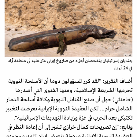
أ ف ب
جنديان إسرائيليان يتفحصان أجزاء من صاروخ إيراني عثر عليه في منطقة آراد
في 24 أبريل
أضاف التقرير: "لقد كرر المسؤولون دوما أن الأسلحة النووية
تحرمها الشريعة الإسلامية، ومنها الفتوى التي أصدرها
(خامنئي) حول أن صنع القنابل النووية وكافة أسلحة الدمار
الشامل حرام... لكن العقيدة النووية الإيرانية تعرضت لتغيير
تكتيكي بعد الحرب في غزة وزيادة التهديدات الإسرائيلية".
وتابع: "إن تصريحات كمال خرازي تشير إلى أن إعادة النظر في
العقيدة النووية الإيرانية مرهونة بتعرض إيران لتهديد وجودي