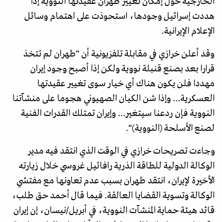
الخارجية حول إمكان تغيير طهران عقيدتها النووية إذا
هددت إسرائيل وجودها، استحوذت على اهتمام وسائل
الإعلام الإيرانية.
وقد أعلن خرازي في مقابلة تلفزيونية أن "طهران لم تتخذ
قرارا بعد بصنع قنبلة نووية ولكن إذا أصبح وجود إيران
مهددا فلن يكون هناك أي خيار سوى تغيير عقيدتها
العسكرية... وإذا شن الكيان الصهيوني هجوما على منشآتنا
النووية فإن ردعنا سيتغير... وإيران تمتلك القدرات الفنية
لصنع الأسلحة (النووية)".
وجاءت تصريحات خرازي في الوقت الذي انتقد فيه مدير
الوكالة الدولية للطاقة الذرية رافائيل غروسي خلال زيارته
الأخيرة لإيران، انتقد طهران بسبب عدم تعاونها مع مفتشي
الوكالة وتسوية القضايا العالقة. فیما قال أحمد حق طلب،
قائد هيئة حماية المنشآت النووية، في أبريل/نيسان، إن إيران