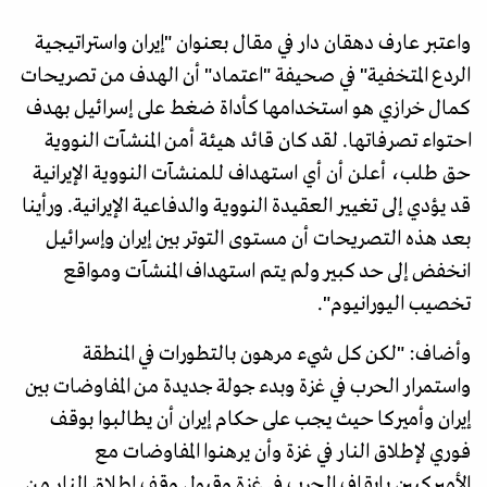
واعتبر عارف دهقان دار في مقال بعنوان "إيران واستراتيجية
الردع المتخفية" في صحيفة "اعتماد" أن الهدف من تصريحات
كمال خرازي هو استخدامها كأداة ضغط على إسرائيل بهدف
احتواء تصرفاتها. لقد كان قائد هيئة أمن المنشآت النووية
حق طلب، أعلن أن أي استهداف للمنشآت النووية الإيرانية
قد يؤدي إلى تغيير العقيدة النووية والدفاعية الإيرانية. ورأينا
بعد هذه التصريحات أن مستوى التوتر بين إيران وإسرائيل
انخفض إلى حد كبير ولم يتم استهداف المنشآت ومواقع
تخصيب اليورانيوم".
وأضاف: "لكن كل شيء مرهون بالتطورات في المنطقة
واستمرار الحرب في غزة وبدء جولة جديدة من المفاوضات بين
إيران وأميركا حيث يجب على حكام إيران أن يطالبوا بوقف
فوري لإطلاق النار في غزة وأن يرهنوا المفاوضات مع
الأميركيين بإيقاف الحرب في غزة وقبول وقف إطلاق النار من