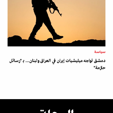
سياسة
دمشق تواجه ميليشيات إيران في العراق ولبنان... بـ "رسائل
حازمة"