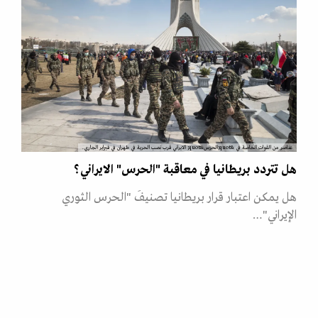
عناصر من القوات الخاصة في &quot;الحرس&quot; الايراني قرب نصب الحرية في طهران في فبراير الجاري.
هل تتردد بريطانيا في معاقبة "الحرس" الايراني؟
هل يمكن اعتبار قرار بريطانيا تصنيفَ "الحرس الثوري
الإيراني"…