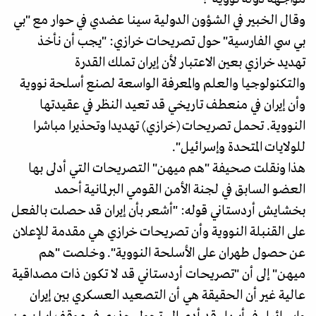
وقال الخبير في الشؤون الدولية سينا عضدي في حوار مع "بي
بي سي الفارسية" حول تصريحات خرازي: "يجب أن نأخذ
تهديد خرازي بعين الاعتبار لأن إيران تملك القدرة
والتكنولوجيا والعلم والمعرفة الواسعة لصنع أسلحة نووية
وأن إيران في منعطف تاريخي قد تعيد النظر في عقيدتها
النووية. تحمل تصريحات (خرازي) تهديدا وتحذيرا مباشرا
للولايات المتحدة وإسرائيل".
هذا ونقلت صحيفة "هم ميهن" التصريحات التي أدلى بها
العضو السابق في لجنة الأمن القومي البرلمانية أحمد
بخشايش أردستاني قوله: "أشعر بأن إيران قد حصلت بالفعل
على القنبلة النووية وأن تصريحات خرازي هي مقدمة للإعلان
عن حصول طهران على الأسلحة النووية". وخلصت "هم
ميهن" إلى أن "تصريحات أردستاني قد لا تكون ذات مصداقية
عالية غير أن الحقيقة هي أن التصعيد العسكري بين إيران