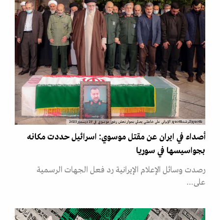
&quot;المرشد&quot; الإيراني علي خامنئي يصلي بجوار نعش رضى موسوي في 28 ديسمبر 2023
أصداء في ايران عن مقتل موسوي: اسرائيل حددت مكانه
بجواسيسها في سوريا
رصدت وسائل الإعلام الإيرانية رد فعل الجهات الرسمية
على…