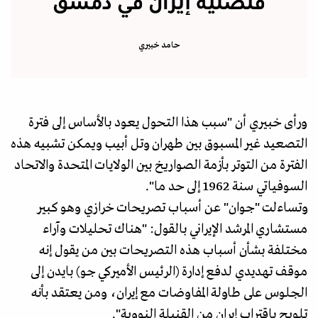
قنصلية إيران في دمشق
حامد خبيري
ورأى خبيري أن "سبب هذا التحول يعود بالأساس إلى فترة
التصعيد غير المسبوق بين طهران وتل أبيب ويمكن تشبيه هذه
الفترة من التوتر بأزمة الصواريخ بين الولايات المتحدة والاتحاد
السوفياتي سنة 1962 إلى حد ما".
وتساءلت "جوان" عن أسباب تصريحات خرازي وهو كبير
مستشاري المرشد الإيراني بالقول: "هناك تحليلات وآراء
مختلفة بشأن أسباب هذه التصريحات بين من يقول إنه
موقف تهديدي لدفع إدارة (الرئيس الأميركي جو) بايدن إلى
الجلوس على طاولة المفاوضات مع إيران، ومن يعتقد بأنه
تلويح باقتراب إيران من القنبلة النووية".