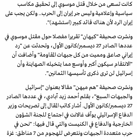
كانت تسعى من خلال قتل موسوي إلى تحقيق مكاسب
سياسية وإعلامية وليس جر إيران إلى الحرب.. ولكن يجب على
إيران الرد لأن هناك قائد كبير (استشهد)".
ونشرت صحيفة "كيهان" تقريرا مفصلا حول مقتل موسوي في
عددها الصادر 27 ديسمبر/كانون الأول، وتحدثت عن "رد
إيراني صاعق ومميت من كل جبهات المقاومة" وأضافت أن
"الانتقام سيكون أكبر وأوسع مما يتخيله الصهاينة وأن
إسرائيل لن ترى ذكرى تأسيسها الثمانين".
ونشرت صحيفة "هم ميهن" مقالا بعنوان "إسرائيل
والجبهات السبع"، بقلم أحمد زيد آبادي، في عددها الصادر
27 ديسمبر/كانون الأول. أشار كاتب المقال إلى تصريحات وزير
الدفاع الإسرائيلي يوآف غالانت في اجتماع للجنة الشؤون
الخارجية والدفاع في الكنيست والتي قال فيها: "نحن في
حرب متعددة الجبهات ونتعرض للهجوم من 7 مناطق: غزة