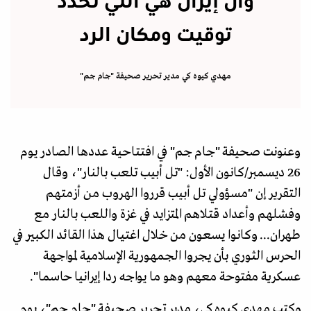
وأن إيران هي التي تحدد
توقيت ومكان الرد
مهدي كيوه كي مدير تحرير صحيفة "جام جم"
وعنونت صحيفة "جام جم" في افتتاحية عددها الصادر يوم
26 ديسمبر/كانون الأول: "تل أبيب تلعب بالنار"، وقال
التقرير إن "مسؤولي تل أبيب قرروا الهروب من أزمتهم
وفشلهم وأعداد قتلاهم المتزايد في غزة واللعب بالنار مع
طهران... وكانوا يسعون من خلال اغتيال هذا القائد الكبير في
الحرس الثوري بأن يجروا الجمهورية الإسلامية لمواجهة
عسكرية مفتوحة معهم وهو ما يواجه ردا إيرانيا حاسما".
وكتب مهدي كيوه كي، مدير تحرير صحيفة "جام جم"، يوم