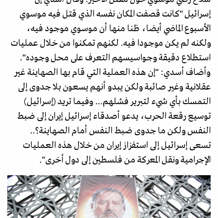
إسرائيل "كانت قصفت المكان نفسه الذي قتل فيه موسوي
الأسبوع الماضي أيضا، ظنا منها أن موسوي موجود فيه،
ولكنه لم يكن موجودا فيه. لكنهم تمكنوا من خلال عمليات
استطلاع دقيقة وجواسيسهم التعرف على محل وجوده".
وأضاف أسدي: "إن هذه العملية التي قام بها الصهاينة غير
عقلانية وغير صائبة ولكن يبدو أنهم يسعون بلا جدوى إلى
التمسك بأي شيء لتبرير فشلهم... وفيما تريد (إسرائيل)
توسيع رقعة الحرب، يدعو أصدقاء إسرائيل إيران إلى ضبط
النفس ولكن ما جدوى ضبط النفس أمام الصهاينة؟..
تسعى إسرائيل إلى استفزاز إيران من خلال هذه العمليات
الإجرامية ونقل المعركة من فلسطين إلى دول أخرى".