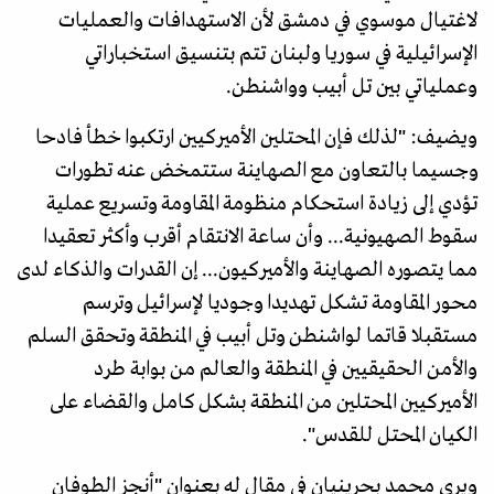
لاغتيال موسوي في دمشق لأن الاستهدافات والعمليات
الإسرائيلية في سوريا ولبنان تتم بتنسيق استخباراتي
وعملياتي بين تل أبيب وواشنطن.
ويضيف: "لذلك فإن المحتلين الأميركيين ارتكبوا خطأ فادحا
وجسيما بالتعاون مع الصهاينة ستتمخض عنه تطورات
تؤدي إلى زيادة استحكام منظومة المقاومة وتسريع عملية
سقوط الصهيونية... وأن ساعة الانتقام أقرب وأكثر تعقيدا
مما يتصوره الصهاينة والأميركيون... إن القدرات والذكاء لدى
محور المقاومة تشكل تهديدا وجوديا لإسرائيل وترسم
مستقبلا قاتما لواشنطن وتل أبيب في المنطقة وتحقق السلم
والأمن الحقيقيين في المنطقة والعالم من بوابة طرد
الأميركيين المحتلين من المنطقة بشكل كامل والقضاء على
الكيان المحتل للقدس".
ويرى محمد بحرينيان في مقال له بعنوان "أنجز الطوفان