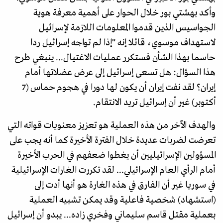
وأكد بهشتي بور خلال الحوار على أهمية معرفة هوية
الجواسيس الذين قدموا المعلومات اللازمة لإسرائيل
لاستهداف موسوي، قائلا إنه "إذا لم تواجه إسرائيل ردا
حاسما بهذا الشأن فستكرر عمليات الاغتيال... ينبغي طرح
هذا السؤال: هل تسعى إسرائيل إلى عرض عضلاتها أمام
إيران؟ لقد نفت إيران أن يكون لها دورا في هجوم حماس (7
أكتوبر) غير أن إسرائيل تريد الانتقام.
والهدف الآخر من هذه العملية هو تعزيز معنويات قواته التي
تعرضت لضربات عديدة خلال الفترة الأخيرة كما أنه يجب على
المسؤولين الإسرائيليين أن يغطوا ضعفهم في الحرب الأخيرة
أمام الرأي العام الإسرائيلي... لقد تكررت الغارات الإسرائيلية
في سوريا غير أن الفارق في هذه الغارة هو أنها أدت إلى
(استشهاد) شخصية فاعلية وقد يمكن تشبيه العملية
بعملية مقتل قاسم سليماني وفخري زاده... يبدو أن إسرائيل