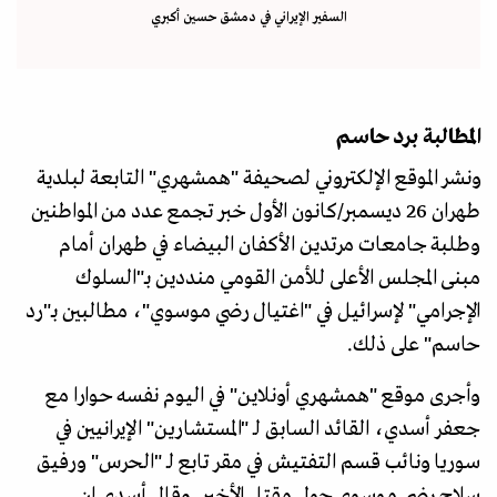
السفير الإيراني في دمشق حسين أكبري
المطالبة برد حاسم
ونشر الموقع الإلكتروني لصحيفة "همشهري" التابعة لبلدية
طهران 26 ديسمبر/كانون الأول خبر تجمع عدد من المواطنين
وطلبة جامعات مرتدين الأكفان البيضاء في طهران أمام
مبنى المجلس الأعلى للأمن القومي منددين بـ"السلوك
الإجرامي" لإسرائيل في "اغتيال رضي موسوي"، مطالبين بـ"رد
حاسم" على ذلك.
وأجرى موقع "همشهري أونلاين" في اليوم نفسه حوارا مع
جعفر أسدي، القائد السابق لـ "المستشارين" الإيرانيين في
سوريا ونائب قسم التفتيش في مقر تابع لـ "الحرس" ورفيق
سلاح رضي موسوي حول مقتل الأخير. وقال أسدي إن