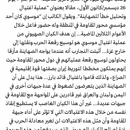
26 ديسمبر/كانون الأول، مقالا بعنوان "عملية اغتيال
وتحليل خطأ للصهاينة". ويقول الكاتب إن "موسوي كان أحد
مؤسسي محور المقاومة في المنطقة وله حضور فاعل خلال
الأعوام الثلاثين الماضية... إن هدف الكيان الصهيوني من
عملية اغتيال موسوي هو توسيع رقعة الحرب ونقلها إلى
خارج غزة... أثبتت التجارب أنه عندما يواجه الصهاينة مأزقا
يحاولون توسيع رقعة عملياتهم في دول محور المقاومة حيث
إنهم يملكون مخططا لتوريط إيران بصفتها قوة إقليمية في
الصراع، ولذلك قاموا باغتيال قائد بارز... هذا يدل على أن
الصهاينة الذين يتعرضون لضغوط في عدة جبهات أخرى في
اليمن ولبنان والعراق غير قادرين على المواجهة مع المقاومة في
جبهات عديدة... غير أن هذا الكيان الغاصب لا يستطيع إنقاذ
نفسه من خلال هذه الاغتيالات التي لا تؤثر على أداء جبهة
المقاومة وأن مثل هذه الاغتيالات لن تغير معادلة الحرب في
غزة لصالح الكيان الصهيوني الذي سيدفع ثمن هذه الجريمة