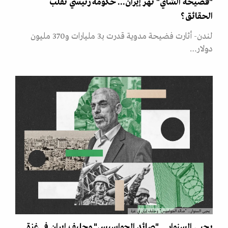
"فضيحة الشاي" تهز إيران... حكومة رئيسي تقلب
الحقائق؟
لندن- أثارت فضيحة مدوية قدرت بـ3 مليارات و370 مليون
دولار…
يحيى السنوار... "صائد الجواسيس" وحليف إيران في غزة
يحيى السنوار... "صائد الجواسيس" وحليف إيران في غزة