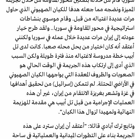
سوريا قام من خلاله بتمكين محور المقاومة من خلال تجربته
المميزة ونضجه مما جعله هدفا للكيان الصهيوني الذي حاول
مرات عديدة اغتياله من قبل. وقام موسوي بنشاطات
استراتيجية في محور المقاومة في سوريا.. ولقد طرح خيار
عودته إلى إيران مرات عديدة خلال عمله في سوريا ولكنني
أعتقد أنه كان اختيار من يحل محله صعبا. كانت لدى تل
أبيب خطة مدروسة لاغتياله منذ فترة طويلة ولكن السبب
الذي أدى إلى ارتكاب هذه الجريمة في الوقت الحالي هو
الصعوبات والظروف المعقدة التي يواجهها الكيان الصهيوني
في الأراضي المحتلة. لم تتمكن (إسرائيل) من تحقيق أهدافها
في غزة وتشعر بغريزة الانتقام من إيران، غير أن هذه
العمليات الإجرامية من قبل تل أبيب هي مقدمة للهزيمة
النهائية وتمهيدا لزوال هذا الكيان".
وتابع ترك آبادي قائلا: "أعتقد أن إيران سترد على هذه
الجريمة بناء على التطورات الميدانية والعملياتية في ساحة