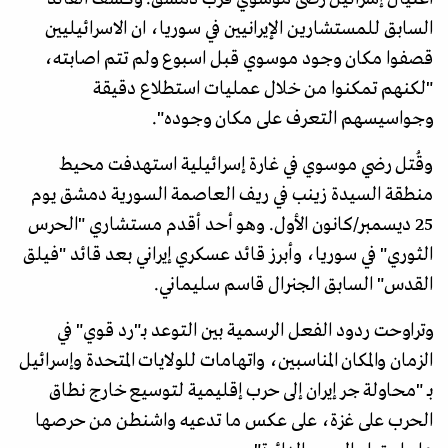
السابق للمستشارين الإيرانيين في سوريا، ان الاسرائيليين
قصفوا مكان وجود موسوي قبل اسبوع ولم تتم اصابته،
"لكنهم تمكنوا من خلال عمليات استطلاع دقيقة
وجواسيسهم التعرف على مكان وجوده".
وقُتل رضي موسوي في غارة إسرائيلية استهدفت محيط
منطقة السيدة زينب في ريف العاصمة السورية دمشق يوم
25 ديسمبر/كانون الأول. وهو أحد أقدم مستشاري "الحرس
الثوري" في سوريا، وأبرز قائد عسكري إيراني بعد قائد "فيلق
القدس" السابق الجنرال قاسم سليماني.
وتراوحت ردود الفعل الرسمية بين التوعد بـ"رد قوي" في
الزمان والمكان المناسبين، واتهامات للولايات المتحدة وإسرائيل
بـ "محاولة جر إيران إلى حرب إقليمية لتوسيع خارج نطاق
الحرب على غزة، على عكس ما تدعيه واشنطن من حرصها