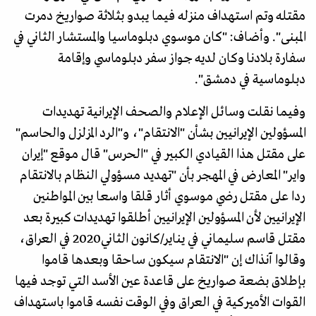
مقتله وتم استهداف منزله فيما يبدو بثلاثة صواريخ دمرت
المبنى". وأضاف: "كان موسوي دبلوماسيا والمستشار الثاني في
سفارة بلادنا وكان لديه جواز سفر دبلوماسي وإقامة
دبلوماسية في دمشق".
وفيما نقلت وسائل الإعلام والصحف الإيرانية تهديدات
المسؤولين الإيرانيين بشأن "الانتقام"، و"الرد المزلزل والحاسم"
على مقتل هذا القيادي الكبير في "الحرس" قال موقع "إيران
واير" المعارض في المهجر بأن "تهديد مسؤولي النظام بالانتقام
ردا على مقتل رضي موسوي أثار قلقا واسعا بين المواطنين
الإيرانيين لأن المسؤولين الإيرانيين أطلقوا تهديدات كبيرة بعد
مقتل قاسم سليماني في يناير/كانون الثاني2020 في العراق،
وقالوا آنذاك إن "الانتقام سيكون ساحقا وبعدها قاموا
بإطلاق بضعة صواريخ على قاعدة عين الأسد التي توجد فيها
القوات الأميركية في العراق وفي الوقت نفسه قاموا باستهداف