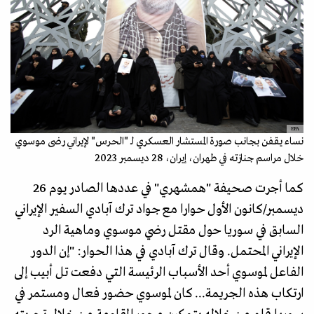
EPA
نساء يقفن بجانب صورة المستشار العسكري لـ "الحرس" لإيراني رضى موسوي
خلال مراسم جنازته في طهران، إيران، 28 ديسمبر 2023
كما أجرت صحيفة "همشهري" في عددها الصادر يوم 26
ديسمبر/كانون الأول حوارا مع جواد ترك آبادي السفير الإيراني
السابق في سوريا حول مقتل رضي موسوي وماهية الرد
الإيراني المحتمل. وقال ترك آبادي في هذا الحوار: "إن الدور
الفاعل لموسوي أحد الأسباب الرئيسة التي دفعت تل أبيب إلى
ارتكاب هذه الجريمة... كان لموسوي حضور فعال ومستمر في