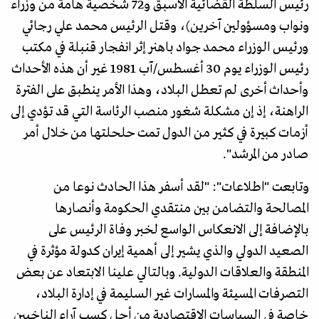
رئيس السلطة القضائية الأسبق و72 شخصية هامة من وزراء
ونواب ومسؤولين آخرين)، وقتل الرئيس محمد علي رجائي
ورئيس الوزراء محمد جواد باهنر إثر انفجار قنبلة في مكتب
رئيس الوزراء يوم 30 أغسطس/آب 1981 غير أن هذه الأحداث
وأحداث أخرى لم تعطل البلاد، وهذا الأمر ينطبق على الفترة
الراهنة، إذ إن مشكلة شغور منصب الرئاسة التي قد تؤدي إلى
أزمات كبيرة في كثير من الدول تمت حلحلتها من خلال أمر
صادر من المرشد".
وتابعت "اطلاعات": "لقد أسفر هذا الحادث نوعا من
المصالحة والتضامن بين منتقدي الحكومة وأنصارها
بالإضافة إلى الانعكاس الواسع لخبر وفاة الرئيس على
الصعيد الدولي والذي يشير إلى أهمية إيران كدولة مؤثرة في
المنطقة والعلاقات الدولية. وبالتالي علينا الابتعاد عن بعض
التصرفات المسيئة والمسارات غير السليمة في إدارة البلاد،
خاصة في السياسات الاقتصادية من أجل كسب آراء الناخبين