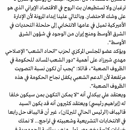
ترغبان ولا تستطيعان بث الروح في الاقتصاد الإيراني الذي هو
على وشك الاحتضار. وبالتالي علينا إبداء المرونة لأن الإدارة
الأميركية تميل في عامها الانتخابي إلى حلحلة التحديات في
الشرق الأوسط ومنع إيران من الوجود في شؤون الشرق
الأوسط".
ويؤكد عضو المجلس المركزي لحزب "اتحاد الشعب" الإصلاحي
مهدي شيرزاد على أهمية "دور الشعب المساند للحكومة في
الظروف الصعبة"، قائلا: "يجب أن تكون نسبة التصويت
مرتفعة لأن الدعم الشعبي يكفل نجاح الحكومة في هذه
الظروف الصعبة".
ويعتقد علي بيكدلي أنه "لا يمكن التكهن بمن سيكون خلفا
له (إبراهيم رئيسي) ويعتقد كثيرون أنه قد يكون السيد
قاليباف (الرئيس الحالي للبرلمان)، غير أن قاليباف حل رابعا
في الانتخابات التشريعية وشعبيته في تراجع... لا نملك
خيارات كثيرة بخصوص تولي منصب رئاسة الجمهورية في