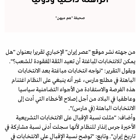
صحيفة "هم ميهن"
من جهته نشر موقع "عصر إيران" الإخباري تقريرا بعنوان "هل
يمكن للانتخابات المباغتة أن تعيد الثقة المفقودة للشعب؟".
ويقول التقرير: "نواجه انتخابات مباغتة بعد الانتخابات
الباهتة في مطلع مارس، غير أنه ينبغي على النظام اغتنام
هذه الفرصة والاستفادة من الأجواء التضامنية سياسيا
وعاطفيا في البلاد من أجل إصلاح الأخطاء التي أدت إلى
الانتخابات الباهتة (في مارس)".
وأضاف: "مثلت نسبة الإقبال على الانتخابات التشريعية
الأخيرة جرس إنذار للنظام لأنها سجلت أدنى نسبة مشاركة في
تاريخ إيران". وتابع: "توضح نسبة الإقبال على الانتخابات في