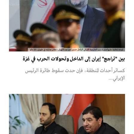
لوحة إعلانية عليها صورة وزير الخارجية الإيراني الراحل حسين أمير عبد اللهيان، خلال جنازته في طهران، 23 مايو
بين "تراجع" إيران إلى الداخل وتحولات الحرب في غزة
كسائر أحداث المنطقة، فإن حدث سقوط طائرة الرئيس
الإيراني…