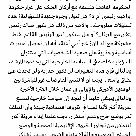
الحكومة القادمة متسقة مع أركان الحكم على غرار حكومة
إبراهيم رئيسي أم لا؟ هل تتولى وجوه جديدة المسؤولية؟ هذه
تساؤلات مطروحة... والأهم من ذلك هل يكون هناك رئيس
يتفق مع البرلمان؟ أو هل سيكون لدى الرئيس القادم نقاط
مشتركة مع البرلمان؟ غير أنني أعتقد أنه لن تحصل تغييرات
أساسية وجذرية على صعيد الشخصيات التي ستتولى
المسؤولية خاصة في السياسة الخارجية التي يحددها المرشد،
وبالتالي فإن هذه التغييرات لن تكون جذرية ولن تحدث على
نطاق واسع... يجب أن لا ننسى المفاوضات غير المباشرة بين
الوفدين الأميركي والإيراني في عمان خلال الفترة الأخيرة
وبالتالي ينبغي علينا أن نتجه إلى سياسة خارجية تتمتع
بمرونة أكثر لأننا لسنا في ظروف اقتصادية جيدة وأن المنطقة
تمر بوضع حرج وعدم استقرار. يجب علينا إبداء مرونة أكبر
لنتمكن من تجاوز الظروف الإقليمية الصعبة والوضع
المعيشي الصعب وحالة الاستياء الشعبي بسبب المشاكل