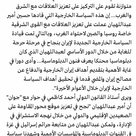
متوازنة تقوم على التركيز على تعزيز العلاقات مع الشرق
والغرب... إن هذه السياسة الخارجية التي قادها حسين أمير
عبداللهيان عملت على تعزيز العلاقات مع القوى الشرقية
خاصة روسيا والصين لاحتواء الغرب، وبالتالي تمت قيادة
السياسة الخارجية الجديدة لإيران بنجاح في مرحلة حرجة
للغاية من خلال الدور الأساسي لعبداللهيان الذي كان
دبلوماسيا محنكا يعرف فنون الدبلوماسية... وأدى دورا في
غاية الأهمية بتقديم أهداف إيران الخارجية والدفاع عن
مصالح إيران والمضي قدما في تحقيق أهداف السياسة
الخارجية لإيران خلال الأعوام الأخيرة".
ويرى أستاذ القانون الدولي أحمد كاظمي في حوار مع "جوان"
أن أمير عبداللهيان "نجح في تعزيز موقع محور المقاومة على
الصعيدين الإقليمي والدولي من خلال نهجه الاستشرافي في
الإدارة، وتمكن عبداللهيان من متابعة جرائم إسرائيل في غزة
في القنوات الدبلوماسية والمؤسسات الأممية وشهدنا سياسة