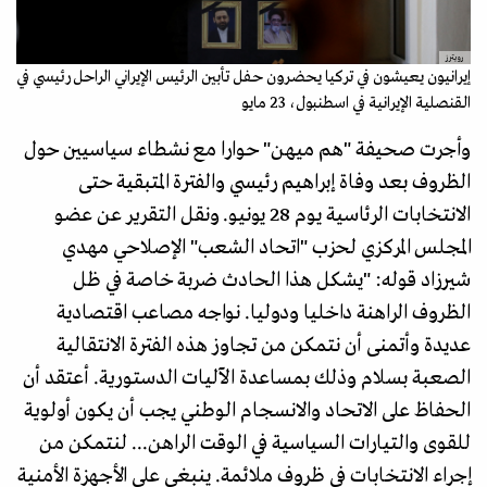
رويترز
إيرانيون يعيشون في تركيا يحضرون حفل تأبين الرئيس الإيراني الراحل رئيسي في
القنصلية الإيرانية في اسطنبول، 23 مايو
وأجرت صحيفة "هم ميهن" حوارا مع نشطاء سياسيين حول
الظروف بعد وفاة إبراهيم رئيسي والفترة المتبقية حتى
الانتخابات الرئاسية يوم 28 يونيو. ونقل التقرير عن عضو
المجلس المركزي لحزب "اتحاد الشعب" الإصلاحي مهدي
شيرزاد قوله: "يشكل هذا الحادث ضربة خاصة في ظل
الظروف الراهنة داخليا ودوليا. نواجه مصاعب اقتصادية
عديدة وأتمنى أن نتمكن من تجاوز هذه الفترة الانتقالية
الصعبة بسلام وذلك بمساعدة الآليات الدستورية. أعتقد أن
الحفاظ على الاتحاد والانسجام الوطني يجب أن يكون أولوية
للقوى والتيارات السياسية في الوقت الراهن... لنتمكن من
إجراء الانتخابات في ظروف ملائمة. ينبغي على الأجهزة الأمنية