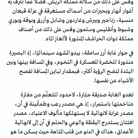
وقس على ذلك من سلالة مملكة الريش. فضلا عما تترف به
أغوار أنهار وبحيرات من أسماك مستغرقة في عزلة قيعان
منسية، زناجير وبيرش وغاردون وشابل وأزرق وبوقة وبوري
وشبوط وأنقليس وسلمون وقس على ذلك من أصناف
مملكة ذوات الحراشف المنذورة لألغاز الماء.
في جوار غابة أرز سامقة، يبدو المشهد سينمائيّا، إذ البصيرة
منذورة للخضرة المعسكرة في التخوم، وفي المسافة بينها وبين
البلدة تتضح الرؤية أكثر، فبمقدار تباين المسافة تفصح
الأشياء عن نفسها.
تغدو الغابة صديقة جبّارة، لاحدود للتعلّم من مفازة
متاخمتها باستمرار، إذ هي مصدر رعب وطمأنينة في آن،
مصدر غرابة لانهائية لا يستهلكها مألوف الاعتياد، مصدر
افتتان يستدرج اليقظة والوعي والحلم في آن إلى لانهائية
الأعماق، هناك في الدنو من قلب المتاهة حيث يسكن ما هو