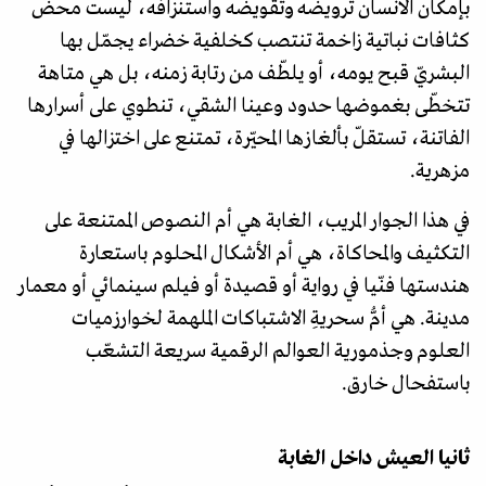
بإمكان الانسان ترويضه وتقويضه واستنزافه، ليست محض
كثافات نباتية زاخمة تنتصب كخلفية خضراء يجمّل بها
البشريّ قبح يومه، أو يلطّف من رتابة زمنه، بل هي متاهة
تتخطّى بغموضها حدود وعينا الشقي، تنطوي على أسرارها
الفاتنة، تستقلّ بألغازها المحيّرة، تمتنع على اختزالها في
مزهرية.
في هذا الجوار المريب، الغابة هي أم النصوص الممتنعة على
التكثيف والمحاكاة، هي أم الأشكال المحلوم باستعارة
هندستها فنّيا في رواية أو قصيدة أو فيلم سينمائي أو معمار
مدينة. هي أمُّ سحريةِ الاشتباكات الملهمة لخوارزميات
العلوم وجذمورية العوالم الرقمية سريعة التشعّب
باستفحال خارق.
ثانيا العيش داخل الغابة