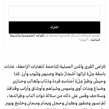
تخضع اشتراكات الرسائل الإخبارية الخاصة بك
لقواعد الخصوصية
والشروط
الخاصة
بـ “المجلة".
تترامى القرى والمدن الجبلية المتاخمة للغابات الزاحفة، غابات
باسقة مِلْءُ ثرائها أشجارُ بلوط وصنوبر وتنّوب وأرز. كذا
وحيشٌ وطيرٌ مِلْءُ أجناسهِ قردة وذئاب وثعالب وخنازير
وضباع وبنات آوى ونموس وشياهم وأوشاق وأرانب وقنافذ
وسلاحف وقس على ذلك من سلالة ذوات الناب وطرائدها،
ثمّ نسور وصقور وعقبان وحجل ويمام وسمان وخلنج وبوم