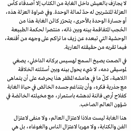
لا يجازف بالعيش داخل الغابة من الكتاب إلا أصدقاء كأس
العزلة المتشربين له حدّ ثمالة الوحدة. وفي ضراوة العزلة هذه،
أو جسارة الوحدة بالأحرى، يتحرّر كائن الغابة هذا من
الحُجب المتفاقمة بينه وبين ذاته، منتصرا لحكمة الطبيعة
الوحشية التي تبعده عن زيف ما تراكم على وجهه من أقنعة،
فيما تقربه من حقيقته العارية.
في الصمت يصيخ السمع لهسيس بركانه الداخلي، يصغي
لموسيقى دمه، لا شيء يحول بينه وبين أسئلته الخلاقة
اللاهبة، كلّ ما في هامشه المظفر هذا يحرضه على أن يتماهى
مع جذرية فكره، وأن يتناغم جسده الخائض في حياة الغابة
كفلاح أرصٍ فاتنة تدهشه باستمرار، مع مخيلته الخائضة في
شؤون العالم الصاخب.
هنا الغابة ليست ملاذا لاعتزال العالم، ولا منفى لاعتزال
الفن والكتابة، ولا مهربا لاعتزال الناس والغوغاء، بل هي