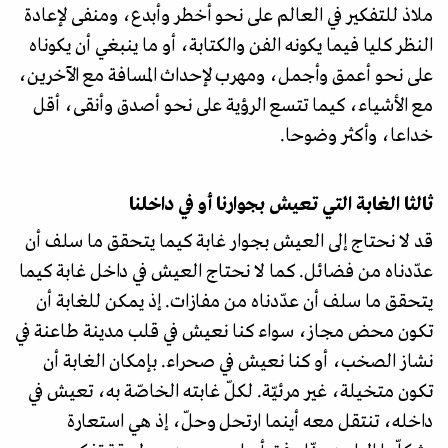
ملاذ للتفكير في العالم على نحو أخطر وأبدع، ومنفى لإعادة
النظر كليا فيما يكونه الفن والكتابة، أو ما ينبغي أن يكوناه
على نحو أعمق وأجمل، ومهرب لإحداث المسافة مع الآخرين،
مع الأشياء، كيما تتسع الرؤية على نحو أصدق وأنقى، أقل
خداعا، وأكثر وضوحا.
ثالثا الغابة التي تعيش بجوارنا أو في داخلنا
قد لا نحتاج إلى العيش بجوار غابة كيما يتحقق ما سلف أن
عدّدناه من فضائل. كما لا نحتاج العيش في داخل غابة كيما
يتحقق ما سلف أن عدّدناه من مفازات. إذ يمكن للغابة أن
تكون محض مجاز، سواء كنا نعيش في قلب مدينة طاعنة في
نشاز الصخب، أو كنا نعيش في صحراء. بإمكان الغابة أن
تكون متخيلة، غير مرئيّة. لكلّ غابته الخاصّة به، تعيش في
داخله، تنتقل معه أينما ارتحل وحلّ، إذ هي استعارة