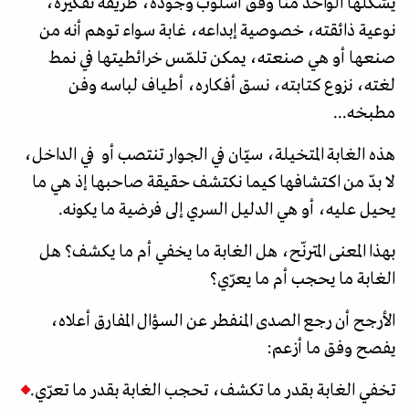
يشكلّها الواحد منّا وفق أسلوب وجوده، طريقة تفكيره،
نوعية ذائقته، خصوصية إبداعه، غابة سواء توهم أنه من
صنعها أو هي صنعته، يمكن تلمّس خرائطيتها في نمط
لغته، نزوع كتابته، نسق أفكاره، أطياف لباسه وفن
مطبخه...
هذه الغابة المتخيلة، سيّان في الجوار تنتصب أو في الداخل،
لا بدّ من اكتشافها كيما نكتشف حقيقة صاحبها إذ هي ما
يحيل عليه، أو هي الدليل السري إلى فرضية ما يكونه.
بهذا المعنى المترنّح، هل الغابة ما يخفي أم ما يكشف؟ هل
الغابة ما يحجب أم ما يعرّي؟
الأرجح أن رجع الصدى المنفطر عن السؤال المفارق أعلاه،
يفصح وفق ما أزعم:
تخفي الغابة بقدر ما تكشف، تحجب الغابة بقدر ما تعرّي.