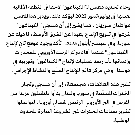
وجاء تحديد معمل لـ"الكبتاغون" لاحقا في المنطقة الألمانية
نفسها في يوليو/تموز 2023 ليؤكد ذلك. ويدير هذا المعمل
مواطنان سوريان، مما يشير إلى أن منتجي "الكبتاغون"
شرعوا في تنويع الإنتاج بعيدا عن الشرق الأوسط، ناهيك عن
سوريا. وفي سبتمبر/أيلول 2023، تأكد وجود موقع ثانٍ لإنتاج
"الكبتاغون" عندما أفاد مركز الرصد الأوروبي للمخدرات
وإدمانها بأنه رصد عمليات لإنتاج "الكبتاغون" وتهريبه في
هولندا- وهي مركز قائم للإنتاج المصنّع والنشاط الإجرامي.
تشير هذه العلامات، مجتمعة، إلى أن منتجي وتجار
المخدرات المصنّعة في سوريا ولبنان بدأوا يلتقطون مزيدا من
الفرص في البر الأوروبي الرئيس شمالي أوروبا، ليواصلوا
تطوير صناعات المخدرات غير المشروعة العابرة للحدود
الوطنية.