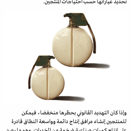
تحديد عياراتها حسب احتياجات المنتجين.
وإذا كان التهديد القانوني بحظرها منخفضا، فيمكن
للمنتجين إنشاء مرافق إنتاج دائمة وواسعة النطاق قادرة
على إنتاج كميات صناعية ضخمة من المخدرات. وهو ما رصد