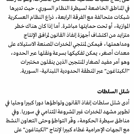
في المناطق الخاضعة لسيطرة النظام السوري، حيث تديرها
شبكات متحالفة مع الفرقة الرابعة، ذراع النظام العسكرية
الموازية، أو تحت حمايتها مباشرة. أما إذا كان هناك خطر
متزايد من اكتشاف أجهزة إنفاذ القانون لمرافق الإنتاج
ومداهمتها، فيمكن لمنتجي المخدرات المصنعة الاستيلاء على
معدات أصغر، يمكن تفكيكها بسرعة ونقلها عبر الحدود،
وهو أمر مفيد لصغار المنتجين الذين ينقلون مختبرات
"الكبتاغون" عبر المنطقة الحدودية اللبنانية- السورية.
شلل السلطات
أدى شلل سلطات إنفاذ القانون وتواطؤها دورا كبيرا وجليا في
تطوير مشهد المخدرات غير المشروعة المتنامي في سوريا. وفي
مناطق سيطرة الحكومة، وفّر التواطؤ وحتى التعاون النشط
مع الجهات الإجرامية غطاء كبيرا لإنتاج "الكبتاغون" على