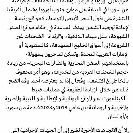
متزايدا إلى أوروبا وأفريقيا. واعتمدت الجماعات الإجرامية
من سوريا في البداية على موانئ جنوب أوروبا وشمال أفريقيا
المنتشرة على طول البحر الأبيض المتوسط، كمواقع رئيسة
لإعادة توجيه الشحن بهدف المساعدة في إخفاء موانئ المصدر
المشبوهة، مثل ميناء اللاذقية، و"ارتداد" الشحنات غير
المشروعة إلى أسواق الخليج المستهدفة، كالسعودية أو
الإمارات العربية المتحدة. وتمكن المتاجرون بسهولة-
باستخدامهم السفن التجارية والطائرات البحرية- من زيادة
حجم الشحنات الفردية من المخدرات، وهو أمر محفوف
بالمخاطر إنْ اكتشف، وفعال إذا لم يعترضه أحد. وقد اتضح
ذلك من خلال الزيادة الطفيفة في عمليات ضبط
"الكبتاغون"، عبر الموانئ اليونانية والإيطالية والليبية والمصرية
والمغربية والرومانية بين عامي 2018 و2023 قادمة من سوريا
و/أو لبنان.
إلا أن الاتجاهات الأخيرة تشير إلى أن الجهات الإجرامية التي