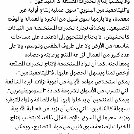
ولا يتطلب إنتاج المخدرات المصنعة كـ"الكبتاغون"،
و"الميثامفيتامين البلوري" سوى عملية إنتاج أولية غير
معقدة، ولا يلزمها سوى قليل من الخبرة والعمالة والوقت
لتصنيعها. وبخلاف تجارة المخدرات المستخلصة من النباتات
كالحشيش، لا يحتاج المنتجون إلى الاعتماد على مساحات
شاسعة من الأرض ولا على ظروف الطقس والموسم، ولا على
عدد كبير من العمال لزراعة المنتج ورعايته وحصاده
ومعالجته. كما أن المواد المستخدمة لإنتاج المخدرات المصنّعة
أرخص ثمنا ويسهل الحصول عليها. فـ"الميثامفيتامين"،
يمكن استخلاص مواده الأولية من أدوية نزلات البرد الشائعة
التي تتسرب من الأسواق المشروعة كمادة "السودوإيفيدرين".
ويمكن للمنتجين أن يدخلوا إليها المواد المضافة والمواد المتوفرة
بسهولة كالكافيين، التي يمكن أن تزيد من فعالية الأدوية
وتزيد سعرها في السوق. بالإضافة إلى ذلك، لا يتطلب إنتاج
المخدرات المصنعة سوى قليل من مواد التصنيع، ويمكن