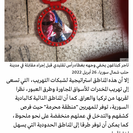
أ.ف.ب
تاجر كبتاغون يخفي وجهه بغطاء رأس تقليدي قبل إجراء مقابلة في مدينة
حلب شمال سوريا، 26 أبريل 2022
إلا أن هذه المناطق استراتيجية لشبكات التهريب، التي تسعى
إلى تهريب المخدرات للأسواق المجاورة وطرق العبور، نظرا
لقربها من تركيا والعراق. كما أن المناطق النائية كالبادية
السورية، توفر للمهربين "منطقة محرمة" حيث فرص
كشفهم والتدخل في عملهم منخفضة على نحو ملحوظ،
كما يمكن أن توفر طرقا إلى المناطق الحدودية التي يسهل