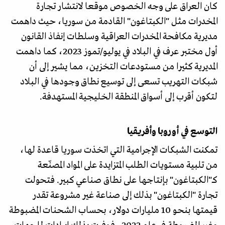
كان العراق على وجه الخصوص موقعا لانتشار تجارة
المخدرات مثل "الكبتاغون" القادمة من سوريا، حيث داهمت
مديرية مكافحة المخدرات العراقية وسلطات إنفاذ القانون
أول مختبر عرف في البلاد في يوليو/تموز 2023، كما داهمت
المديرية كثيرا من مستودعات التخزين، مما يشير إلى أن
شبكات التهريب تسعى إلى توسيع نطاق وجودها في البلاد
لتكون أقرب إلى أسواق المنطقة الخليجية المستهدفة.
التوسع في أوروبا وأفريقيا
تمكنت الشبكات الإجرامية التي اتخذت سوريا قاعدة لها،
من تلبية مستويات الطلب المتزايدة على المواد المصنّعة
كـ"الكبتاغون" بإنتاجها على نطاق صناعي كبير. فتحولت
تجارة "الكبتاغون" بذلك إلى صناعة غير مشروعة تقدر
قيمتها بنحو 10 مليارات دولار، بحساب الشحنات المضبوطة