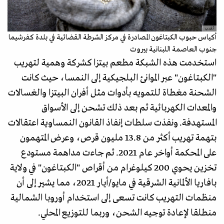
أ.ف.ب
أكياس حبوب الكبتاغون المصادرة في مركز الشرطة القضائية في بلدة كفرشيما
جنوب العاصمة اللبنانية بيروت
استخدمت هذه الشبكة مطعم بيتزا كشركة وهمية لتهريب
"الكبتاغون" عبر الموانئ البلجيكية إلى النمسا، حيث كانت
الشحنة مغطاة للتمويه بأدوات مثل أفران البيتزا والغسالات
والمعدات الكهربائية ثم بعد ذلك تشحن إلى الأسواق
المستهدفة. ونفذت سلطات إنفاذ القانون النمساوية اعتقالات
بتهمة تهريب أكثر من 13.8 مليون قرص، وعرض المتهمون
على المحكمة أواخر عام 2021. ثم جاءت مداهمة مستودع
تخزين يحوي 200 كيلوغرام من أقراص "الكبتاغون" في ولاية
بافاريا الألمانية الشرقية في مايو/أيار 2021، مما يشير إلى أن
منظمات التهريب كانت تسعى إلى استخدام أوروبا الشمالية
منطلقا لإعادة توجيه الشحن، وربما للتوزيع المحلي.