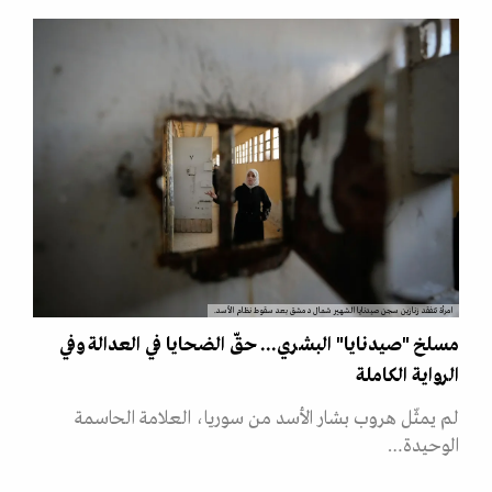
امرأة تتفقد زنازين سجن صيدنايا الشهير شمال دمشق بعد سقوط نظام الأسد.
مسلخ "صيدنايا" البشري... حقّ الضحايا في العدالة وفي
الرواية الكاملة
لم يمثّل هروب بشار الأسد من سوريا، العلامة الحاسمة
الوحيدة…