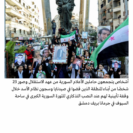
أ.ف.ب
أشخاص يتجمعون حاملين الأعلام السورية من عهد الاستقلال وصور 23
شخصًا من أبناء المنطقة الذين قضوا في صيدنايا وسجون نظام الأسد خلال
وقفة تأبينية لهم عند النصب التذكاري للثورة السورية الكبرى في ساحة
السيوف في جرمانا بريف دمشق