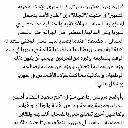
قال مازن درويش رئيس "المركز السوري للإعلام وحرية
التعبير" في حديث لـ"المجلة"، إن "بشار الأسد يتحمل
المسؤولية السياسية والأخلاقية والجنائية عما حصل في
سوريا وعن الغالبية العظمى من الجرائم حتى بالمعنى
الجنائي"، مضيفا: "عندما يصبح لدينا المسار الوطني للعدالة
الانتقالية يجب أن تطالب السلطات القائمة في سوريا في ذلك
الوقت بتسليمه وغيره من المجرمين. ويجب أن يكون ذلك
جزءا من عملية التعافي، وجزءا من عملية المصالحة
الوطنية، وإمكانية محاكمة هؤلاء الأشخاص في سوريا
وبشكل علني".
وأوضح درويش ردا على سؤال: "مع سقوط النظام أصبح
لدينا مجموعة واسعة جدا من الأدلة والوثائق والأوامر
وتفاصيل أخرى تتعلق حتى بالضحايا أنفسهم والمقابر
الجماعية"، داعيا إلى ضرورة التوقف عن "العبث بالأدلة