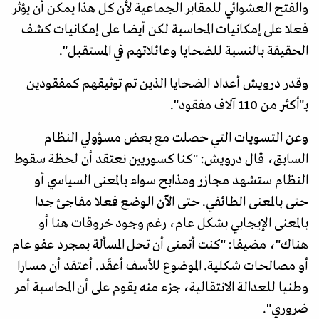
والفتح العشوائي للمقابر الجماعية لأن كل هذا يمكن أن يؤثر
فعلا على إمكانيات المحاسبة لكن أيضا على إمكانيات كشف
الحقيقة بالنسبة للضحايا وعائلاتهم في المستقبل".
وقدر درويش أعداد الضحايا الذين تم توثيقهم كمفقودين
بـ"أكثر من 110 آلاف مفقود".
وعن التسويات التي حصلت مع بعض مسؤولي النظام
السابق، قال درويش: "كنا كسوريين نعتقد أن لحظة سقوط
النظام ستشهد مجازر ومذابح سواء بالمعنى السياسي أو
حتى بالمعنى الطائفي. حتى الآن الوضع فعلا مفاجئ جدا
بالمعنى الإيجابي بشكل عام، رغم وجود خروقات هنا أو
هناك"، مضيفا: "كنت أتمنى أن تحل المسألة بمجرد عفو عام
أو مصالحات شكلية. الموضوع للأسف أعقَد. أعتقد أن مسارا
وطنيا للعدالة الانتقالية، جزء منه يقوم على أن المحاسبة أمر
ضروري".