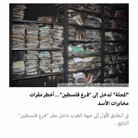
وثائق داخل مقر &quot;فرع فلسطين&quot; التابع لشعبة المخابرات العسكرية
"المجلة" تدخل إلى "فرع فلسطين"... أخطر مقرات
مخابرات الأسد
في الطابق الأول إلى جهة الغرب داخل مقر "فرع فلسطين"
التابع…