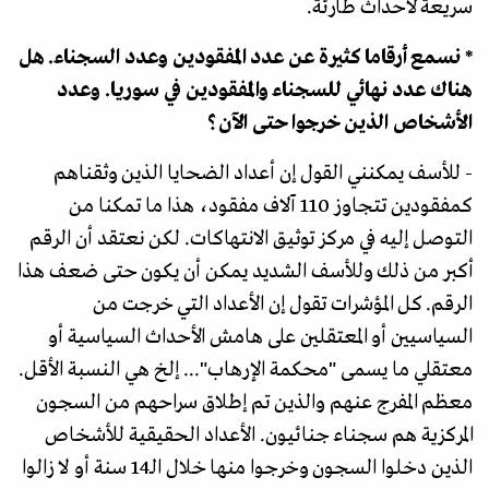
سريعة لأحداث طارئة.
* نسمع أرقاما كثيرة عن عدد المفقودين وعدد السجناء. هل
هناك عدد نهائي للسجناء والمفقودين في سوريا. وعدد
الأشخاص الذين خرجوا حتى الآن؟
- للأسف يمكنني القول إن أعداد الضحايا الذين وثقناهم
كمفقودين تتجاوز 110 آلاف مفقود، هذا ما تمكنا من
التوصل إليه في مركز توثيق الانتهاكات. لكن نعتقد أن الرقم
أكبر من ذلك وللأسف الشديد يمكن أن يكون حتى ضعف هذا
الرقم. كل المؤشرات تقول إن الأعداد التي خرجت من
السياسيين أو المعتقلين على هامش الأحداث السياسية أو
معتقلي ما يسمى "محكمة الإرهاب"... إلخ هي النسبة الأقل.
معظم المفرج عنهم والذين تم إطلاق سراحهم من السجون
المركزية هم سجناء جنائيون. الأعداد الحقيقية للأشخاص
الذين دخلوا السجون وخرجوا منها خلال الـ14 سنة أو لا زالوا