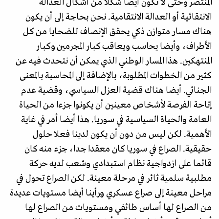
المنتصر وحتى لا تكون أيضا شكلا من أشكال العدالة
الانتقائية أو العدالة الانتقامية. نحن بحاجة إلى أن يكون
هناك مسار متوازن ذكي يحقق الإنصاف للضحايا من كل
الأطراف، وأيضا يحاسب ويعاقب كبار المجرمين وكبار
المنتهكين. هذا المسار الوطني الذي يمكن أن نتحدث فيه عن
كثير من الخطوات المطلوبة، بالإضافة إلى المحاسبة بالمعنى
الجنائي. أيضا هناك قضية العزل السياسي، وقضية عدم
إتاحة الفرصة لأشخاص معينين أن يكونوا جزءا من الحياة
العامة والحياة السياسية في سوريا. هذا أيضا أمر في غاية
الأهمية. لكن ليس من دون أن يكون لدينا فعلا حلول
حقيقية. الصراع في سوريا كان معقدا جدا، جزء منه كان
قائما على ازدواجية نظام استبدادي وشعب لديه حركة
مطلبية سلمية ثائر في مرحلة معينة. لكن الصراع تحول في
مراحل معينة إلى صراع عسكري ورأينا أيضا مستويات عديدة
من الصراع لها أساس طائفي ومستويات من الصراع لها