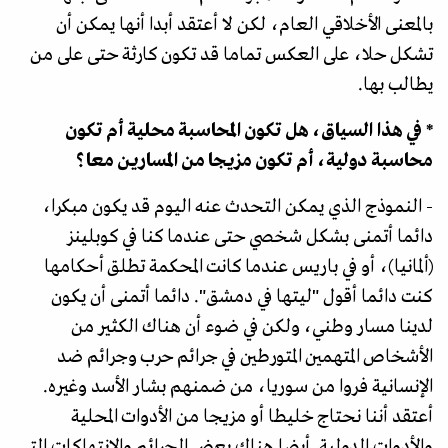
بالمعنى الأخلاقي العام، لكن لا أعتقد أبدا أنها يمكن أن
تشكل حلا، على العكس تماما قد تكون كارثة حتى على من
يطالب بها.
* في هذا السياق، هل تكون المحاسبة محلية أم تكون
محاسبة دولية، أم تكون مزيجا من المسارين معا؟
- النموذج الذي يمكن التحدث عنه اليوم قد يكون مبكرا،
دائما أتمنى بشكل شخصي حتى عندما كنا في كوبلينز
(ألمانيا)، أو في باريس عندما كانت المحكمة تطلق أحكامها
كنت دائما أقول "ليتها في دمشق". دائما أتمنى أن يكون
لدينا مسار وطني، ولكن في ضوء أن هناك الكثير من
الأشخاص المتهمين المتورطين في جرائم حرب وجرائم ضد
الإنسانية فروا من سوريا، من ضمنهم بشار الأسد وغيره.
أعتقد أننا نحتاج خليطا أو مزيجا من الأدوات المحلية
والأدوات الدولية. أيضا هناك بعض الجرائم والانتهاكات التي