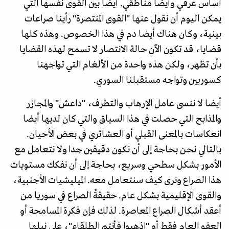
أساس عرقي وأيضا مناطقي. أيضا بين القوى نفسها التي
يمكن اليوم أن نقول عنها "القوى المنتصرة" رأينا صراعات
بينية، وكان هناك أيضا دم في هذا الخصوص. وهذه كلها
قضايا، قد تكون الآن حالة الانتصار لا تسمح لهذه القضايا
بأن تظهر، ولكن هذه واحدة من الألغام التي تواجهنا
كسوريين وتواجه مستقبلنا السوري.
أيضا لا ننسى عامل الإرهاب والتطرف، "داعش" والمجازر
والمذابح التي حصلت في هذا السياق والتي كان لديها أيضا
انعكاسات بالمعنى القبلي أو العشائري في بعض الأحيان.
بالتالي نحن بحاجة إلى أن نكون دقيقين جدا ولا نتعامل مع
الأمور بشكل سطحي وسريع، بحاجة إلى أن نفكك مستويات
هذا الصراع ونرى كيف سنتعامل معه. الميليشيات الأجنبية،
والقوى الإقليمية بشكل عام. حقيقةً الصراع في سوريا من
أعقد أشكال الصراع المعاصرة. لذلك فإن فكرة المسامحة أو
العفو العام فقط أو "اذهبوا فأنتم الطلقاء"، على نبلها