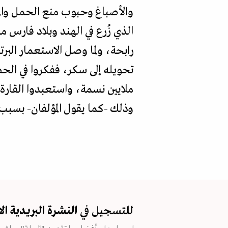
والأصباغ وحبوب منع الحمل والمو
الذي زُرع في الهند وبلاد فارس 
رابحة، ولما وصل الاستعمار البر
تحويله إلى سكر، ففكروا في الح
ملايين نسمة، واستعبدوا القارة
وذلك -كما يقول المؤلفان- بسبب
للتسجيل في
النشرة البريدية
ال