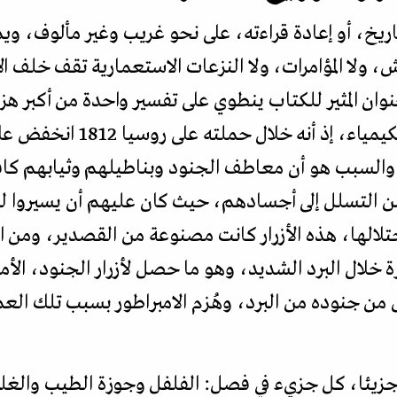
اريخ، أو إعادة قراءته، على نحو غريب وغير مألوف، ويم
ش، ولا المؤامرات، ولا النزعات الاستعمارية تقف خلف ال
وان المثير للكتاب ينطوي على تفسير واحدة من أكبر هز
كما يمكن أن يقال، بل بسبب ا
اف، والسبب هو أن معاطف الجنود وبناطيلهم وثيابهم ك
ي من التسلل إلى أجسادهم، حيث كان عليهم أن يسيروا
احتلالها، هذه الأزرار كانت مصنوعة من القصدير، ومن ا
 خلال البرد الشديد، وهو ما حصل لأزرار الجنود، الأم
من جنوده من البرد، وهُزم الامبراطور بسبب تلك العمل
ئا، كل جزيء في فصل: الفلفل وجوزة الطيب والغلوك