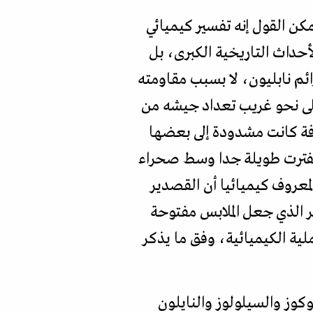
كن القول إنه تفسير كيميائي
أحداث التاريخية الكبرى، بل
ائم نابليون، لا بسبب مقاومته
لكيمياء، إذ أنه خلال حملته على روسيا 1812 انخفض على نحو غريب تعداد جيشه من
افة كانت مشدودة إلى بعضها
 لفترت طويلة جدا وسط صحراء
لمعروف كيميائيا أن القصدير
ر الذي جعل الملابس مفتوحة
ية الكيميائية، وفق ما يذكر
وز والسيلولوز والنايلون