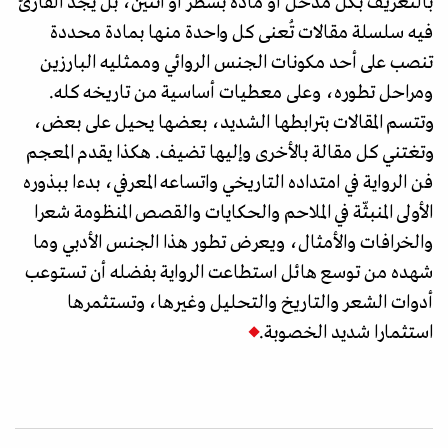
بالتعريف بكل مدخل أو مادة بسطر أو اثنين، بل يجد القارئ
فيه سلسلة مقالات تُعنى كل واحدة منها بمادة محددة
تنصب على أحد مكونات الجنس الروائي وممثليه البارزين
ومراحل تطوره، وعلى معطيات أساسية من تاريخه كله.
وتتسم المقالات بترابطها الشديد، بعضها يحيل على بعض،
وتغتني كل مقالة بالأخرى وإليها تضيف. هكذا يقدم المعجم
فن الرواية في امتداده التاريخي واتساعه المعرفي، بدءا ببذوره
الأولى المنبثّة في الملاحم والحكايات والقصص المنظومة شعرا
والخرافات والأمثال، ويعرض تطور هذا الجنس الأدبي وما
شهده من توسع هائل استطاعت الرواية بفضله أن تستوعب
أدوات الشعر والتاريخ والتحليل وغيرها، وتستثمرها
استثمارا شديد الخصوبة.