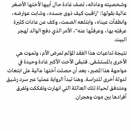
وشخصيته وعاداته، تصف غادة حال أبيها لأختها الأصغر
عالية بقولها: "راقبتِ كيف ذوى جسده، وشابت عوارضه،
وانطفأت عيناه، وابتلعه الصمت، وكف عن عادات كثيرة
عرفتِه بها، وعرفتُها عنه"، الأمر الذي دفع الوالد لهجر
البيت.
نتيجة تداعيات هذا الفقد المؤلم تمرض الأم، وتموت هي
الأخرى بالمستشفى. فتبقى الأخت الأكبر غادة وحيدة في
مواجهة هذا المصير، بعد أن حصلت أختها عالية على ابتعاث
لدولة أخرى للدراسة. وهنا تبدأ الرواية عمليا عبر سرد رشيق
ومتدفق لحياة تلك العائلة التي انهارت وتفككت وتفرق
أفرادها بين موت وهجران.