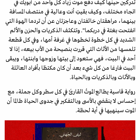
تدركين حينها كيف دفع موت زياد كل واحد من أبويك في
اتجاه مختلف، وكيف بقيتِ أنت وعالية في منتصف المسافة
بينهما، مراهقتان خائفتان وعاجزتان عن أن تردما الهوة التي
انفتحت بغتة في دربكما". وتتكثف الذكريات والحزن والألم
الشديد في كل خطوة تخطوها في غرفة أمها، وفي كل قطعة
تلمسها من الأثاث التي قررت بنصيحة من الأب بيعه، إذا لا
أحد في البيت، فهي ستعود إلى بيتها وزوجها وابنتها، ويبقى
البيت فارغا من كل شيء بعد أن كان مكتظا بأفراد العائلة
وبالأثاث وبالذكريات وبالحياة.
رواية قاسية يطالع الموتُ القارئَ في كل سطر وكل جملة، مع
إحساس لا ينقضي بالأسى وبالتفكير في جدوى الحياة طالما أن
الموت سينهيها في أية لحظة.