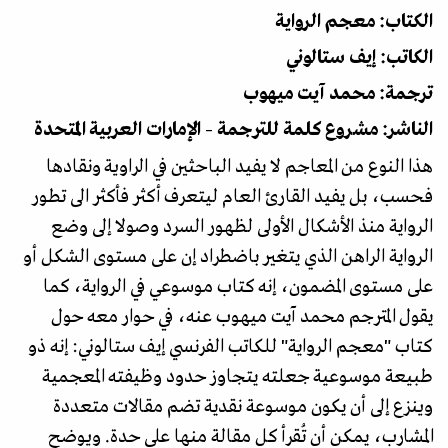
الكتاب: معجم الرواية
الكاتب: إيف ستالوني
ترجمة: محمد آيت ميهوب
الناشر: مشروع كلمة للترجمة – الإمارات العربية المتحدة
هذا النوع من المعاجم لا يفيد الباحثين في الراوية ونقادها
فحسب، بل يفيد القارئ العام ليتعرف أكثر فأكثر الى تطور
الرواية منذ الأشكال الأولى لظهور السرد وصولا إلى وضع
الرواية الراهن الذي يتغير باضطراد إن على مستوى الشكل أو
على مستوى المضمون، إنه كتاب موسوعي في الرواية، كما
يقول المترجم محمد آيت ميهوب عنه، في حوار معه حول
كتاب "معجم الرواية" للكاتب الفرنسي إيف ستالوني: إنه ذو
طبيعة موسوعية جعلته يتجاوز حدود وظيفته المعجمية
وينزع إلى أن يكون موسوعة نقدية تضم مقالات متعددة
المشارب، يمكن أن تُقرأ كل مقالة منها على حدة. ويوضح