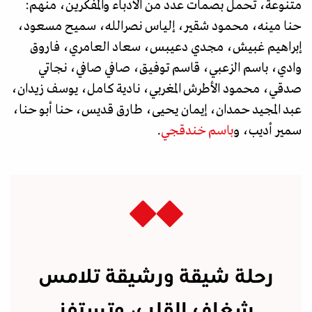
متنوعة، تحمل بصمات عدد من الأدباء والمفكرين، منهم:
حنا مينه، محمود شقير، إلياس نصرالله، سميح مسعود،
إبراهيم غبيش، مجدي دعيبس، سعاد العامري، فاروق
وادي، باسم الزعبي، قاسم توفيق، صافي صافي، نجاتي
صدقي، محمود الأطرش المغربي، نادية كامل، يوسف زيدان،
عبد المجيد حمدان، إيمان يحيى، طارق قديس، حنا أبو حنا،
سمير أديب، و
باسم خندقجي
.
رحلة شيقة ورشيقة تلامس
شغاف القلب، وتستفز