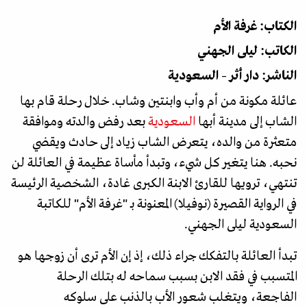
الكتاب: غرفة الأم
الكاتب: ليلى الجهني
الناشر: دار أثر – السعودية
عائلة مكونة من أم وأب وابنتين وشاب. خلال رحلة قام بها
الشاب إلى مدينة أبها
السعودية
بعد رفض والدته وموافقة
متعثرة من والده، يتعرض الشاب زياد إلى حادث ويقضي
نحبه. هنا يتغير كل شيء، وتبدأ مأساة عظيمة في العائلة لن
تنتهي، ترويها للقارئ الابنة الكبرى غادة، الشخصية الرئيسة
في الرواية القصيرة (نوفيلا) المعنونة بـ "غرفة الأم" للكاتبة
السعودية ليلى الجهني.
تبدأ العائلة بالتفكك جراء ذلك، إذ إن الأم ترى أن زوجها هو
المتسبب في فقد الابن بسبب سماحه له بتلك الرحلة
الفاجعة، ويتغلب شعور الأب بالذنب على سلوكه