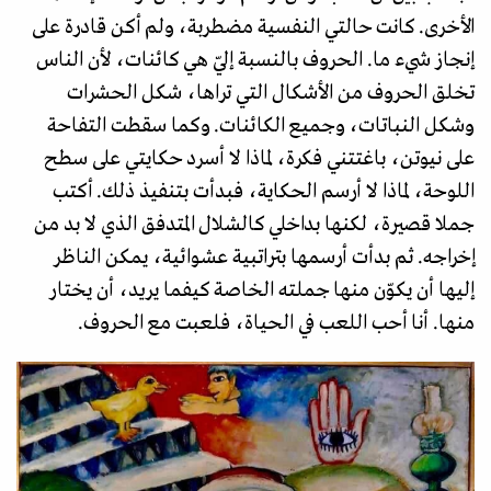
الأخرى. كانت حالتي النفسية مضطربة، ولم أكن قادرة على
إنجاز شيء ما. الحروف بالنسبة إليّ هي كائنات، لأن الناس
تخلق الحروف من الأشكال التي تراها، شكل الحشرات
وشكل النباتات، وجميع الكائنات. وكما سقطت التفاحة
على نيوتن، باغتتني فكرة، لماذا لا أسرد حكايتي على سطح
اللوحة، لماذا لا أرسم الحكاية، فبدأت بتنفيذ ذلك. أكتب
جملا قصيرة، لكنها بداخلي كالشلال المتدفق الذي لا بد من
إخراجه. ثم بدأت أرسمها بتراتبية عشوائية، يمكن الناظر
إليها أن يكوّن منها جملته الخاصة كيفما يريد، أن يختار
منها. أنا أحب اللعب في الحياة، فلعبت مع الحروف.