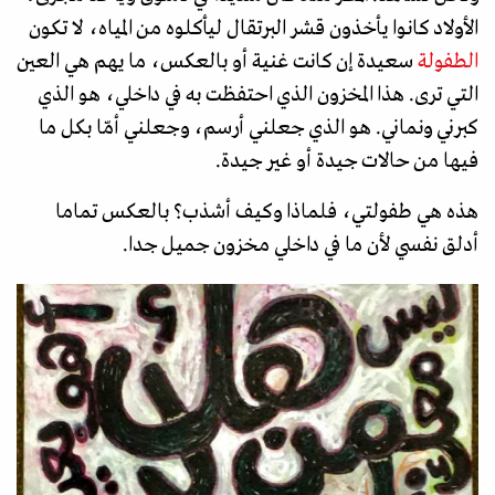
الأولاد كانوا يأخذون قشر البرتقال ليأكلوه من المياه، لا تكون
الطفولة
سعيدة إن كانت غنية أو بالعكس، ما يهم هي العين
التي ترى. هذا المخزون الذي احتفظت به في داخلي، هو الذي
كبرني ونماني. هو الذي جعلني أرسم، وجعلني أمّا بكل ما
فيها من حالات جيدة أو غير جيدة.
هذه هي طفولتي، فلماذا وكيف أشذب؟ بالعكس تماما
أدلق نفسي لأن ما في داخلي مخزون جميل جدا.