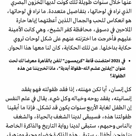
عنها خلال سنوات طويلة تلك كونت لديها المخزون البصري
الذي نراه في لوحاتها، بتفاصيل متعددة. ما نراه في لوحاتها،
هو انعكاس للحب والجمال اللذين أعطتهما إياها حارة
الملاحين في دسوق، محافظة كفر الشيخ، وهي كانت الأمينة
عليهم فأخرجت ما اختزنته عنهم على شكل لوحات تروي
حكاية بداخلها. عن تلك الحكاية، كان لنا معها هذا الحوار.
في 2021 احتضنت قاعة "كريمسون" للفن بالقاهرة معرضا لك تحت
عنوان "إيفلين عشم الله-طفولة أبدية"، ماذا تخبريننا عن هذه
الطفولة؟
كل إنسان، أيا تكن مهنته، إذا فقد طفولته فهو يفقد
إنسانيته، يفقد روحه وخياله وكل شيء. يقال في علم النفس
إن الطفل لغاية الأربع سنوات يكون قد تشكل. فإذا ما أبقينا
طفولتنا هذه، فسيبقى لدينا الشغف بالحياة، والشغف
بالناس وحبهم، ستبقى لدينا رواية التاريخ والذاكرة الخاصة
بنا ونحن أطفال، ستبقى هذه الذاكرة خضراء وحية ومزهرة،