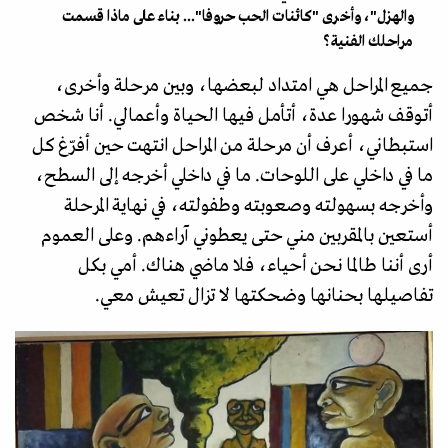
والهزل"، وأخرى "كائنات الحب حروفا"... بناء على ماذا قسمت
مراحلك الفنية؟
جميع المراحل هي امتداد لبعضها، وبين مرحلة وأخرى،
أتوقف شهورا عدة، أتأمل فيها الحياة وأعمالي. أنا شخص
استبطاني، أعرف أن مرحلة من المراحل انتهت حين أفرّغ كل
ما في داخلي على اللوحات. ما في داخلي أخرجه إلى السطح،
وأخرجه بسهولته وصعوبته وطفولته، في نهاية المرحلة
أستعين بالمقربين مني حتى يعطوني آراءهم. وعلى العموم
أرى أننا طالما نحن أحياء، فلا ماضي هناك. أمي بكل
تفاصيلها بحنانها وضحكتها لا تزال تعيش معي.