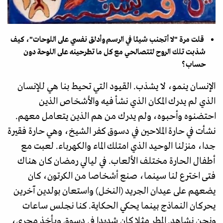
قلت مرة "لا أتجنب شيئا في الرسم وأدلق نفسي على اللوحات"، كيف
شذبت تلك الروح لتتصالحي مع كل ما تطرحينه على اللوحة دون
حساب؟
الإنسان ينمو، لا يشذب. القيود التي تحيط بنا هي للإنسان
الذي لم يدرك المكان الذي نشأ فيه والأشخاص الذين
احتضنوه وأحبوه، ولم يدرك من هم الذين يتعامل معهم.
نشأت في حارة الملاحين في دسوق كفر الشيخ، وهي حارة فقيرة
جدا، منزلنا الوحيد الذي امتلك الماء والكهرباء. لعبت مع
أطفال الحارة مختلف الألعاب. في ليالي رمضان كان هناك
فتى اخترع لنا سينما، صنع أشخاصا من الكرتون، كان
يضعهم على عيدان الجريد (النخل) واستعان بولدين آخرين
يحركان النماذج بينما يحكي الحكاية. كنا نجلس ساعات
ونحن نشاهد. المطر مثلا كان شديدا في دسوق ويأخذ مجرى،