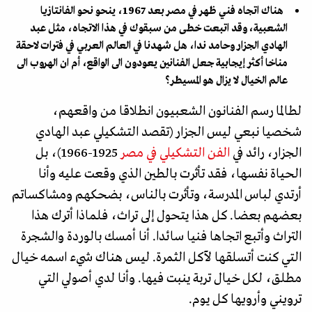
هناك اتجاه فني ظهر في مصر بعد 1967، ينحو نحو الفانتازيا
الشعبية، وقد اتبعت خطى من سبقوك في هذا الاتجاه، مثل عبد
الهادي الجزار وحامد ندا، هل شهدنا في العالم العربي في فترات لاحقة
مناخا أكثر إيجابية جعل الفنانين يعودون الى الواقع، أم ان الهروب الى
عالم الخيال لا يزال هو المسيطر؟
لطالما رسم الفنانون الشعبيون انطلاقا من واقعهم،
شخصيا نبعي ليس الجزار (تقصد التشكيلي عبد الهادي
الجزار، رائد في
الفن التشكيلي في مصر
1925-1966)، بل
الحياة نفسها، فقد تأثرت بالطين الذي وقعت عليه وأنا
أرتدي لباس المدرسة، وتأثرت بالناس، بضحكهم ومشاكساتم
بعضهم بعضا. كل هذا يتحول إلى تراث، فلماذا أترك هذا
التراث وأتبع اتجاها فنيا سائدا. أنا أمسك بالوردة والشجرة
التي كنت أتسلقها لآكل الثمرة. ليس هناك شيء اسمه خيال
مطلق، لكل خيال تربة ينبت فيها. وأنا لدي أصولي التي
ترويني وأرويها كل يوم.