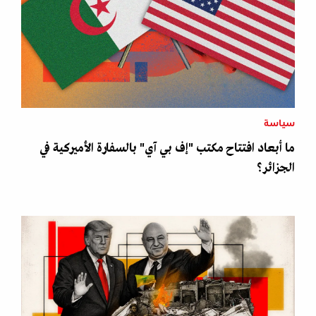
سياسة
ما أبعاد افتتاح مكتب "إف بي آي" بالسفارة الأميركية في
الجزائر؟