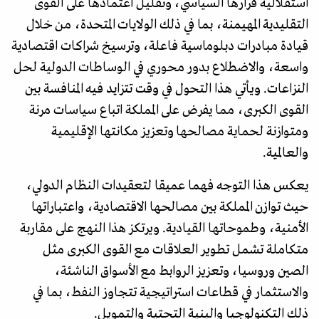
استقلالية قرارها السياسي، وتقليل اعتمادها على القوى
التقليدية المهيمنة، بما في ذلك الولايات المتحدة، من خلال
قيادة مبادرات دبلوماسية فاعلة، وترسيخ شراكات اقتصادية
واسعة، والاضطلاع بدور محوري في الوساطات الدولية لحل
النزاعات. ويأتي هذا التحول في وقت تتزايد فيه المنافسة بين
القوى الكبرى، مما يفرض على المملكة اتباع سياسات مرنة
ومتوازنة لحماية مصالحها وتعزيز مكانتها الإقليمية
والعالمية.
يعكس هذا التوجه فهما عميقا لتعقيدات النظام الدولي،
حيث توازن المملكة بين مصالحها الاقتصادية، واعتباراتها
الأمنية، وطموحاتها القيادية. ويرتكز هذا النهج على مقاربة
متكاملة تشمل تطوير العلاقات مع القوى الكبرى مثل
الصين وروسيا، وتعزيز الروابط مع الأسواق الناشئة،
والاستثمار في قطاعات استراتيجية تتجاوز النفط، بما في
ذلك التكنولوجيا والبنية التحتية والتمويل.