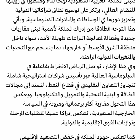
تتبنى المملكة العربية السعودية نهجا بناءً ومتطورا في رؤيتها
للنظام العالمي، يرتكز على توسيع نطاق شراكاتها الدولية
وتعزيز دورها في الوساطات والمبادرات الدبلوماسية. ويأتي
هذا التوجه انطلاقا من إدراك المملكة لأهمية تبني مقاربات
جديدة وفعالة لمعالجة النزاعات طويلة الأمد، سواء داخل
منطقة الشرق الأوسط أو خارجها، بما ينسجم مع التحديات
والمتغيرات الدولية الراهنة.
وفي هذا الإطار، تواصل الرياض الانخراط بفاعلية في
الدبلوماسية العالمية عبر تأسيس شراكات استراتيجية شاملة
تتجاوز التعاون التقليدي في قطاع النفط، لتمتد إلى مجالات
الطاقة والبنية التحتية والتمويل والتكنولوجيا. ويعكس
هذا التحول مقاربة أكثر برغماتية ومرونة في السياسة
الخارجية السعودية، تعكس إدراكا عميقا لمتطلبات المرحلة
وتوازنات القوى الإقليمية والدولية.
كما تعكس جهود المملكة في خفض التصعيد الإقليمي