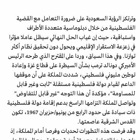
وترتكز الرؤية السعودية على ضرورة التعامل مع القضية
الفلسطينية من خلال دبلوماسية متعددة الأطراف
واستباقية، حيث إن غياب الحل النهائي سيظل عاملا مؤثرا
في زعزعة الاستقرار الإقليمي ويحول دون تحقيق نظام أكثر
توازنا. وفي هذا السياق، وردا على المقترح الذي طرحه الرئيس
الأميركي دونالد ترمب بشأن السيطرة على قطاع غزة وإعادة
توطين مليوني فلسطيني، شددت المملكة على أن موقفها
الداعم لقيام دولة فلسطينية مستقلة "ثابت وغير قابل
للمساومة"، مؤكدة أن هذا التوجه "غير قابل للتفاوض"
وتواصل المملكة التزامها الراسخ بدعم إقامة دولة فلسطينية
ذات سيادة على حدود الرابع من يونيو/حزيران 1967، تكون
القدس الشرقية عاصمتها.
وقد فرضت هذه التطورات تحديات وفرصا أمام المملكة، إذ