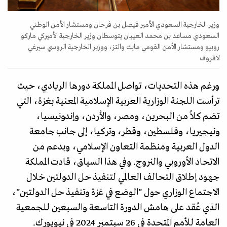
وزير الخارجية السعودي الأمير فيصل بن فرحان ومستشار الأمن الوطني
السعودي مساعد بن محمد العيبان يتوسطان وزير الخارجية الأميركي ماركو
روبيو ومستشار الأمن القومي مايك والتز، ووزير الخارجية الروسي سيرغي
لافروف
ورغم هذه التحديات، تواصل المملكة دورها الريادي، حيث
ترأست اللجنة الوزارية العربية الإسلامية المعنية بغزة، التي
تضم كلاً من البحرين، ومصر، والأردن، وإندونيسيا،
ونيجيريا، وفلسطين، وقطر، وتركيا، إلى جانب جامعة
الدول العربية ومنظمة التعاون الإسلامي، وبدعم من
الاتحاد الأوروبي والنروج. وفي هذا السياق، قادت المملكة
جهود إطلاق التحالف العالمي لتنفيذ حل الدولتين خلال
الاجتماع الوزاري حول "الوضع في غزة وتنفيذ حل الدولتين"،
الذي عُقد على هامش الدورة التاسعة والسبعين للجمعية
العامة للأمم المتحدة في 26 سبتمبر 2024 في نيويورك.