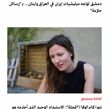
دمشق تواجه ميليشيات إيران في العراق ولبنان... بـ "رسائل
حازمة"
ثقافة ومجتمع
دورا كابرالوفا لـ"المجلة": الاستبداد الوحيد الذي أحترمه هو