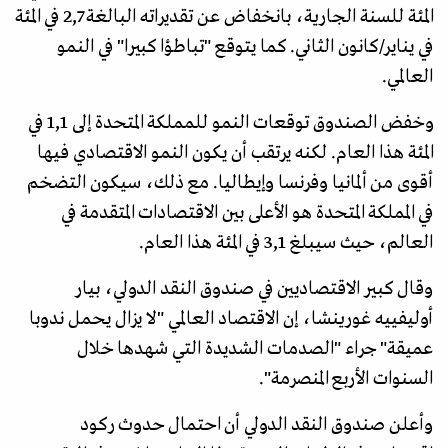
المئة للسنة الجارية، بانخفاض عن تقديراته البالغة 2,7 في المئة
في يناير/كانون الثاني. كما يتوقع "تباطؤا كبيرا" في النمو
العالمي.
وخفض الصندوق توقعات النمو للمملكة المتحدة إلى 1,1 في
المئة هذا العام. لكنه يرتقب أن يكون النمو الاقتصادي فيها
أقوى من ألمانيا وفرنسا وإيطاليا. مع ذلك، سيكون التضخم
في المملكة المتحدة هو الأعلى بين الاقتصادات المتقدمة في
العالم، حيث سيبلغ 3,1 في المئة هذا العام.
وقال كبير الاقتصاديين في صندوق النقد الدولي، بيار
أوليفييه غورينشا، إن الاقتصاد العالمي "لا يزال يحمل ندوبا
عميقة" جراء "الصدمات الشديدة التي شهدها خلال
السنوات الأربع المنصرمة".
وأعلن صندوق النقد الدولي أن احتمال حدوث ركود