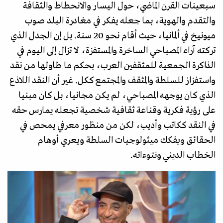
سبعينات القرن الماضي، حول اليسار والانحطاط والثقافة
والتقدم والهوية، بما جعله يفكر في مغادرة البلد صوب
ميونيخ في ألمانيا، حيث أقام نحو 20 سنة. بل إن الجدل الذي
تركته آراء المصباحي الساخرة والمستفزة، لا تزال إلى اليوم في
الذاكرة الجمعية للمثقفين العرب، بحكم ما طاولها من نقد
واستفزاز للسلطة والمثقف والمجتمع ككل. غير أن النقد اللاذع
الذي كان يوجهه المصباحي، لم يكن مجانيا، بل كان مبنيا
على رؤية فكرية وقناعة ثقافية شخصية تجعله يمارس حقه
في النقد ككاتب وأديب، لكن من منظور معرفي يمحص في
الحقائق ويفكك ميثولوجيات السلطة ويعري أوهام
الخطاب الديني ونتوءاته.