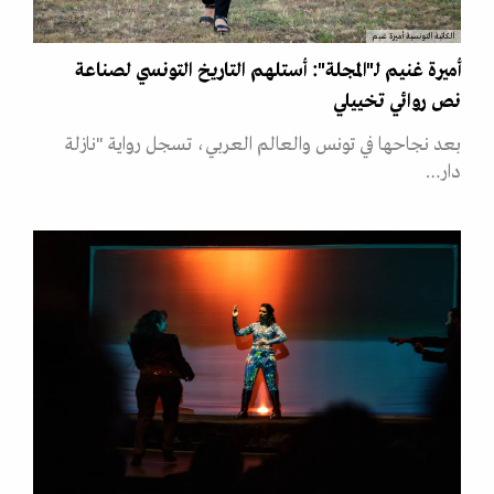
الكاتبة التونسية أميرة غنيم
أميرة غنيم لـ"المجلة": أستلهم التاريخ التونسي لصناعة
نص روائي تخييلي
بعد نجاحها في تونس والعالم العربي، تسجل رواية "نازلة
دار…