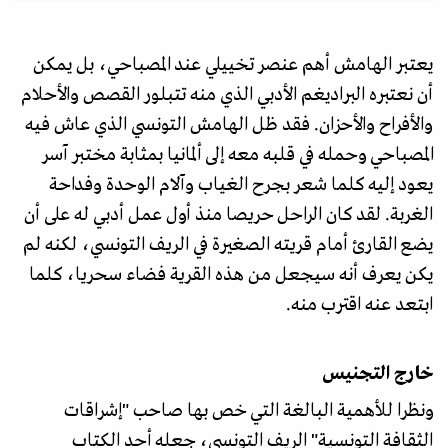
يعتبر الهامش أهم عنصر تخييلي عند المصباحي، بل يمكن
أن نعتبره البراديغم الأدبي الذي منه تتبلور القصص والأحلام
والأفراح والأحزان. فقد ظل الهامش التونسي الذي عاش فيه
المصباحي وحمله في قلبه معه إلى ألمانيا بمثابة مختبر آسر
يعود إليه كلما شعر بجرح الغياب وآلام الوحدة وفداحة
الغربة. لقد كان الراحل حريصا منذ أول عمل أدبي له على أن
يضع القارئ أمام قريته الصغيرة في الريف التونسي، لكنه لم
يكن يعرف أنه سيجعل من هذه القرية فضاء سحريا، كلما
ابتعد عنه اقترب منه.
خارج التجنيس
ونظرا للأهمية البالغة التي خص بها صاحب "إشراقات
الثقافة التونسية" الريف التونسي، جعله أحد الكتاب