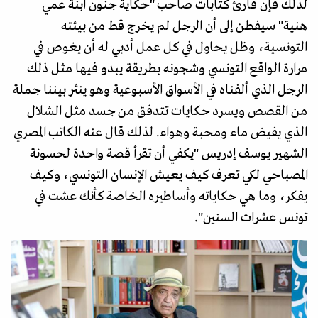
لذلك فإن قارئ كتابات صاحب "حكاية جنون ابنة عمي
هنية" سيفطن إلى أن الرجل لم يخرج قط من بيئته
التونسية، وظل يحاول في كل عمل أدبي له أن يغوص في
مرارة الواقع التونسي وشجونه بطريقة يبدو فيها مثل ذلك
الرجل الذي ألفناه في الأسواق الأسبوعية وهو ينثر بيننا جملة
من القصص ويسرد حكايات تتدفق من جسد مثل الشلال
الذي يفيض ماء ومحبة وهواء. لذلك قال عنه الكاتب المصري
الشهير يوسف إدريس "يكفي أن تقرأ قصة واحدة لحسونة
المصباحي لكي تعرف كيف يعيش الإنسان التونسي، وكيف
يفكر، وما هي حكاياته وأساطيره الخاصة كأنك عشت في
تونس عشرات السنين".