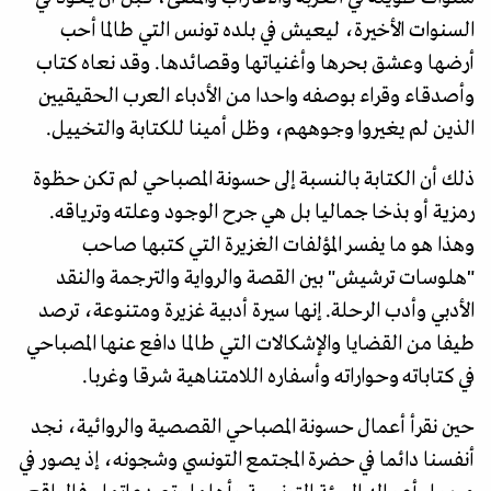
السنوات الأخيرة، ليعيش في بلده تونس التي طالما أحب
أرضها وعشق بحرها وأغنياتها وقصائدها. وقد نعاه كتاب
وأصدقاء وقراء بوصفه واحدا من الأدباء العرب الحقيقيين
الذين لم يغيروا وجوههم، وظل أمينا للكتابة والتخييل.
ذلك أن الكتابة بالنسبة إلى حسونة المصباحي لم تكن حظوة
رمزية أو بذخا جماليا بل هي جرح الوجود وعلته وترياقه.
وهذا هو ما يفسر المؤلفات الغزيرة التي كتبها صاحب
"هلوسات ترشيش" بين القصة والرواية والترجمة والنقد
الأدبي وأدب الرحلة. إنها سيرة أدبية غزيرة ومتنوعة، ترصد
طيفا من القضايا والإشكالات التي طالما دافع عنها المصباحي
في كتاباته وحواراته وأسفاره اللامتناهية شرقا وغربا.
حين نقرأ أعمال حسونة المصباحي القصصية والروائية، نجد
أنفسنا دائما في حضرة المجتمع التونسي وشجونه، إذ يصور في