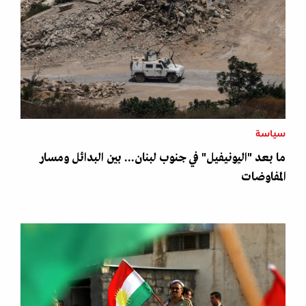
سياسة
ما بعد "اليونيفيل" في جنوب لبنان... بين البدائل ومسار
المفاوضات