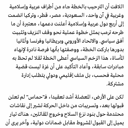
اللافت أن الترحيب بالخطة جاء من أطراف عربية وإسلامية
وغربية في آن واحد، السعودية، مصر، قطر، وتركيا انضمت
إلى أربع دول عربية وإسلامية أعلنت دعمها، معتبرة أن ما
طرحه ترمب يمثل خطوة عملية نحو وقف النزيف وتثبيت
أفق سياسي. والاتحاد الأوروبي وبريطانيا وفرنسا وألمانيا
بدورها باركت الخطة، ووصفتها بأنها فرصة نادرة لإنهاء
المأساة، هذا الزخم السياسي أعطى الخطة ثقلا لم تحظ به
مبادرات سابقة، وأعاد التأكيد على أن غزة ليست قضية
محلية فحسب، بل ملف إقليمي ودولي يتطلب إدارة
مشتركة.
لكن على الأرض، المعضلة أشد تعقيدا، فـ"حماس" لم تعلن
قبولها بعد، وتسريبات من داخل الحركة تشير إلى نقاشات
محتدمة حول بنود نزع السلاح وخروج المقاتلين، هناك تيار
يميل إلى القبول المشروط مقابل ضمانات دولية، وآخر يرى أن