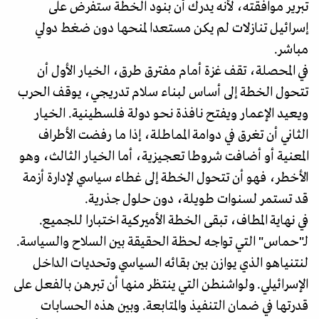
تبرير موافقته، لأنه يدرك أن بنود الخطة ستفرض على
إسرائيل تنازلات لم يكن مستعدا لمنحها دون ضغط دولي
مباشر.
في المحصلة، تقف غزة أمام مفترق طرق، الخيار الأول أن
تتحول الخطة إلى أساس لبناء سلام تدريجي، يوقف الحرب
ويعيد الإعمار ويفتح نافذة نحو دولة فلسطينية. الخيار
الثاني أن تغرق في دوامة المماطلة، إذا ما رفضت الأطراف
المعنية أو أضافت شروطا تعجيزية، أما الخيار الثالث، وهو
الأخطر، فهو أن تتحول الخطة إلى غطاء سياسي لإدارة أزمة
قد تستمر لسنوات طويلة، دون حلول جذرية.
في نهاية المطاف، تبقى الخطة الأميركية اختبارا للجميع.
لـ"حماس" التي تواجه لحظة الحقيقة بين السلاح والسياسة.
لنتنياهو الذي يوازن بين بقائه السياسي وتحديات الداخل
الإسرائيلي. ولواشنطن التي ينتظر منها أن تبرهن بالفعل على
قدرتها في ضمان التنفيذ والمتابعة. وبين هذه الحسابات