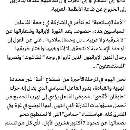
مالوا إلى السلام أو إلى الحرب وأن تعاقبهم عندما يبادرون
إلى الخروج عن طاعة الأنظمة العربية.
"الأمة الإسلامية" لم تتأخر في المشاركة في زحمة الفاعلين
السياسيين هذه، خصوصا بعد الثورة الإيرانية وشعاراتها عن
"لا شرقية ولا غربية... بل وحدة إسلامية". غني عن القول إن
الوحدة الإسلامية لا تتحقق إلا إذا وجّهها واختار طريقها
رجال الدين الإيرانيون الذين ثاروا في وجه "الطاغوت" ونصروا
"المستضعفين"...
نحن اليوم في المرحلة الأخيرة من اضطلاع "أمة" غير محددة
الهوية والقيادة، بدور الفاعل السياسي الذي يقال إنه حرّك
"طوفان الأقصى". غموض الفاعل يؤدي إلى تهرب الجميع من
تحمل مسؤوليات الكارثة التي انتهى إليها الوضع في غزة وفي
المشرق كله. فباستثناء "حماس" التي لا تستطيع محو
بصماتها عن هجوم 7 أكتوبر/تشرين الأول، نأى كل من تسنم