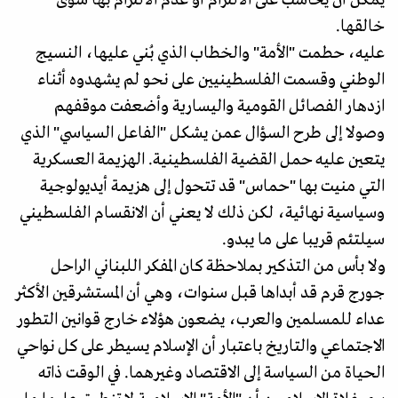
يمكن أن يحاسب على الالتزام أو عدم الالتزام بها سوى
خالقها.
عليه، حطمت "الأمة" والخطاب الذي بُني عليها، النسيج
الوطني وقسمت الفلسطينيين على نحو لم يشهدوه أثناء
ازدهار الفصائل القومية واليسارية وأضعفت موقفهم
وصولا إلى طرح السؤال عمن يشكل "الفاعل السياسي" الذي
يتعين عليه حمل القضية الفلسطينية. الهزيمة العسكرية
التي منيت بها "حماس" قد تتحول إلى هزيمة أيديولوجية
وسياسية نهائية، لكن ذلك لا يعني أن الانقسام الفلسطيني
سيلتئم قريبا على ما يبدو.
ولا بأس من التذكير بملاحظة كان المفكر اللبناني الراحل
جورج قرم قد أبداها قبل سنوات، وهي أن المستشرقين الأكثر
عداء للمسلمين والعرب، يضعون هؤلاء خارج قوانين التطور
الاجتماعي والتاريخ باعتبار أن الإسلام يسيطر على كل نواحي
الحياة من السياسة إلى الاقتصاد وغيرهما. في الوقت ذاته