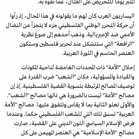
المنبر يوما للتحريض على القتال، عما تفوه به.
اليساريون العرب كان لهم ما يقولونه في هذا المجال، إذ رأوا
أن حركة التحرر الوطني الفلسطيني جزء لا يتجزأ من النضال
الأممي ضد الإمبريالية. وذهب أحدهم إلى صوغ نظرية
"الرافعة" التي ستتشكل عند تحرير فلسطين وستكون
العنصر الحاسم في الثورة العربية.
إحلال "الأمة" ذات المحددات الغامضة لناحية المكونات
والقيادة والمسؤولية، مكان "الشعب" ضرب القدرة على
توصيف المصالح المرتبطة بتسوية القضية الفلسطينية. إذ إن
مصالح "الأمة" ليست بالضرورة هي ذاتها مصالح "الشعب".
والأولى تعلو الثانية بما لا يقاس وتتفوق عليها. مصالح "الأمة
العربية" تسبق تلك التي للشعب الفلسطيني حكما. وعندما
فرض الإسلام السياسي اللون الديني على القضية، صارت
مصالح "الأمة الإسلامية" هي العنصر المهيمن على كل