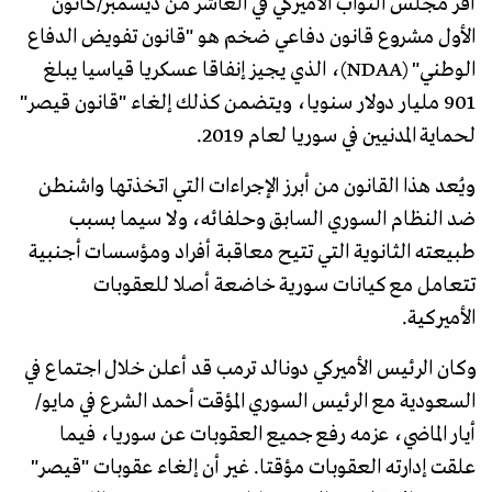
أقر مجلس النواب الأميركي في العاشر من ديسمبر/كانون
الأول مشروع قانون دفاعي ضخم هو "قانون تفويض الدفاع
الوطني" (NDAA)، الذي يجيز إنفاقا عسكريا قياسيا يبلغ
901 مليار دولار سنويا، ويتضمن كذلك إلغاء "قانون قيصر"
لحماية المدنيين في سوريا لعام 2019.
ويُعد هذا القانون من أبرز الإجراءات التي اتخذتها واشنطن
ضد النظام السوري السابق وحلفائه، ولا سيما بسبب
طبيعته الثانوية التي تتيح معاقبة أفراد ومؤسسات أجنبية
تتعامل مع كيانات سورية خاضعة أصلا للعقوبات
الأميركية.
وكان الرئيس الأميركي دونالد ترمب قد أعلن خلال اجتماع في
السعودية مع الرئيس السوري المؤقت أحمد الشرع في مايو/
أيار الماضي، عزمه رفع جميع العقوبات عن سوريا، فيما
علقت إدارته العقوبات مؤقتا. غير أن إلغاء عقوبات "قيصر"