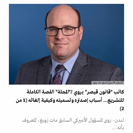
المسؤول الأميركي السابق مات زويغ
كاتب "قانون قيصر" يروي لـ"المجلة" القصة الكاملة
للتشريع... أسباب إصداره وتسميته وكيفية إلغائه (1 من
2)
لندن– روى المسؤول الأميركي السابق مات زويغ، المعروف
بأنه …