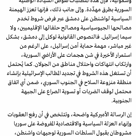
وشمولية، فإن هذه المتطلبات تقوّض السيادة الوطنية
السورية بطرق مهدِّدة. وإلى جانب ذلك، فإنها تعزز الهيمنة
السياسية لواشنطن على دمشق عبر فرض شروط تخدم
مصالحها الجيوسياسية ومصالح حلفائها الإقليميين، ولا
سيما إسرائيل. فالنصوص القانونية توكل إلى دمشق، بشكل
غير مباشر، مهمة حماية أمن إسرائيل، على الرغم من
استمرار الأخيرة في شن هجمات على الأراضي السورية،
وارتكاب انتهاكات واحتلال مناطق من الجولان. كما يُحتمل
أن تستغل هذه الشروط في تجديد المطالب الإسرائيلية بإنشاء
منطقة منزوعة السلاح في الجنوب السوري، ضمن أي اتفاق
محتمل لوقف الضربات أو تسوية الصراع على الجبهة
الجنوبية.
إن الرسالة الأميركية واضحة، وتتلخص في أن رفع العقوبات
وإنهاء العزلة السياسية والاقتصادية المفروضة على سوريا
مشروطان بقبول السلطات السورية توجيهات واشنطن،