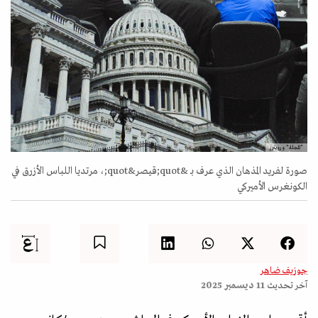
"المجلة" ورويترز
صورة لفريد المذهان الذي عرف بـ &quot;قيصر&quot;، مرتديا اللباس الأزرق في
الكونغرس الأميركي
جوزيف ضاهر
آخر تحديث
11 ديسمبر 2025