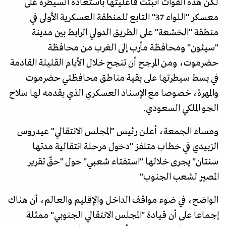
لكن هذه القوات أثبتت فاعليتها باستعادة السيطرة على
معسكر "اللواء 37" التابع للمنطقة العسكرية الأولى في
منطقة "الخشعة" على الطريق الدولي الرابط بين مدينة
"سيئون" ومحافظة مأرب إلى الغرب من محافظة
حضرموت، ومن المرجح أن تنجح خلال الأيام القليلة القادمة
في بسط سيطرتها على بقية مناطق محافظتي حضرموت
والمهرة، خصوصا مع الإسناد العسكري الذي يقدمه لها سلاح
الجو الملكي السعودي.
ومساء الجمعة، أعلن رئيس "المجلس الانتقالي" عيدروس
الزبيدي في خطاب متلفز "دخول مرحلة انتقالية مدتها
سنتان" يجرى خلالها "استفتاء شعبي" حول "حقّ تقرير
المصير لشعب الجنوب"
الواضح، في ضوء مواقف الداخل والإقليم والعالم، أن هناك
إجماعا على أن قيادة "المجلس الانتقالي الجنوبي" ممثلة