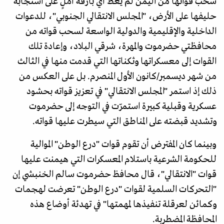
سحب قواتها من اليمن لم يعط أي بارقة أملٍ على استجابة
حليفها على الأرض، "المجلس الانتقالي الجنوبي"، للدعوات
الداخلية والإقليمية والدولية الواسعة لسحب قواته من
محافظتي حضرموت والمهرة، شرقي البلاد، وإعادة تلك
القوات إلى معسكراتها وثكناتها التي قدمت منها في الثالث
من شهر ديسمبر/كانون الأول المنصرم. بل على العكس من
ذلك إذ استمر "المجلس الانتقالي" في تعزيز قواته بحشود
عسكرية وقبلية كبيرة استمرّت في التوجه إلى حضرموت
وتشديد قبضته على المناطق التي سيطرت عليها قواته.
وبينما كان المفترض أن تقوم قوات "درع الوطن" الموالية
للحكومة الشرعية باستلام المعسكرات التي هيمنت عليها
قوات "الانتقالي"، قال محافظ حضرموت سالم الخنبشي إن
"التحركات السلمية لقوات "درع الوطن" تعرضت لهجمات
وكمائن لعرقلة تنفيذها لمهمتها" في تهدئة أوضاع هذه
المحافظة المضطربة.