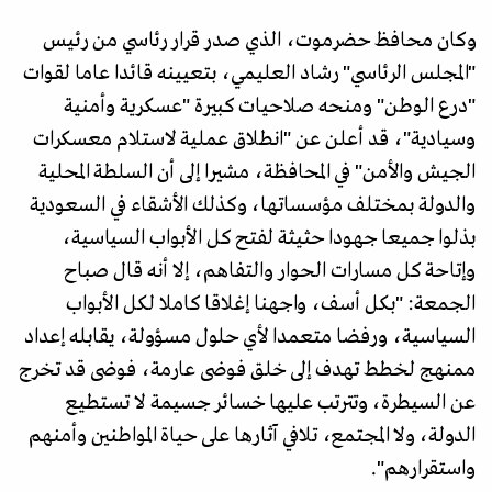
وكان محافظ حضرموت، الذي صدر قرار رئاسي من رئيس
"المجلس الرئاسي" رشاد العليمي، بتعيينه قائدا عاما لقوات
"درع الوطن" ومنحه صلاحيات كبيرة "عسكرية وأمنية
وسيادية"، قد أعلن عن "انطلاق عملية لاستلام معسكرات
الجيش والأمن" في المحافظة، مشيرا إلى أن السلطة المحلية
والدولة بمختلف مؤسساتها، وكذلك الأشقاء في السعودية
بذلوا جميعا جهودا حثيثة لفتح كل الأبواب السياسية،
وإتاحة كل مسارات الحوار والتفاهم، إلا أنه قال صباح
الجمعة: "بكل أسف، واجهنا إغلاقا كاملا لكل الأبواب
السياسية، ورفضا متعمدا لأي حلول مسؤولة، يقابله إعداد
ممنهج لخطط تهدف إلى خلق فوضى عارمة، فوضى قد تخرج
عن السيطرة، وتترتب عليها خسائر جسيمة لا تستطيع
الدولة، ولا المجتمع، تلافي آثارها على حياة المواطنين وأمنهم
واستقرارهم".