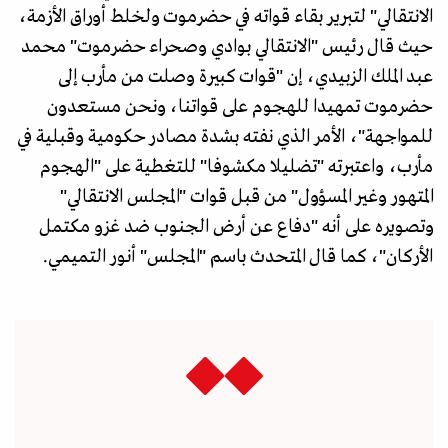
الانتقالي" لتبرير بقاء قواته في حضرموت ولخلط أوراق الأزمة،
حيث قال ‏رئيس "الانتقالي بوادي وصحراء حضرموت" محمد
عبد الملك الزبيدي، إن "قوات كبيرة وصلت من مأرب إلى
حضرموت تمهيدا للهجوم على قواتنا، ونحن مستعدون
للمواجهة"، الأمر الذي نفته بشدة مصادر حكومية وقبلية في
مأرب، واعتبرته "تضليلا مكشوفا" للتغطية على "الهجوم
المتهور وغير المسؤول" من قبل قوات "المجلس الانتقالي"
وتصويره على أنه "دفاع عن أرض الجنوب ضد غزو مكتمل
الأركان"، كما قال المتحدث باسم "المجلس" أنور التميمي.