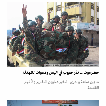
جنود يمنيون يرفعون علامة النصر في عدن احتفالا بعيد الاستقلال في 30 نوفمبر
حضرموت... نذر حروب في اليمن ودعوات للتهدئة
ما بين ساعة وأخرى، تتغير عناوين التقارير والأخبار
القادمة…