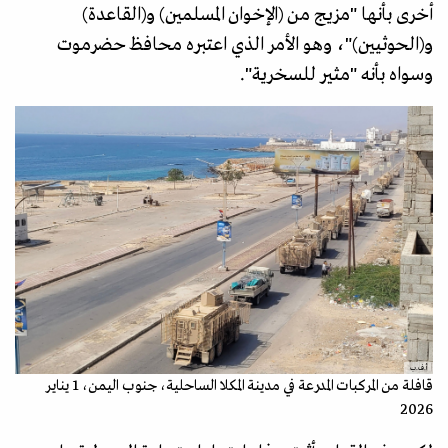
أخرى بأنها "مزيج من (الإخوان المسلمين) و(القاعدة)
و(الحوثيين)"، وهو الأمر الذي اعتبره محافظ حضرموت
وسواه بأنه "مثير للسخرية".
أ.ف.ب
قافلة من المركبات المدرعة في مدينة المكلا الساحلية، جنوب اليمن، 1 يناير
2026