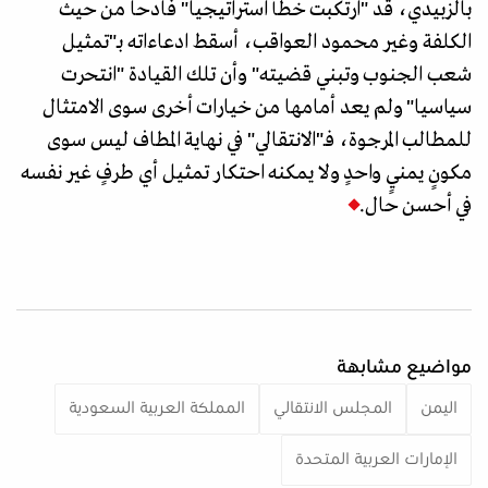
بالزبيدي، قد "ارتكبت خطأ استراتيجيا" فادحا من حيث
الكلفة وغير محمود العواقب، أسقط ادعاءاته بـ"تمثيل
شعب الجنوب وتبني قضيته" وأن تلك القيادة "انتحرت
سياسيا" ولم يعد أمامها من خيارات أخرى سوى الامتثال
للمطالب المرجوة، فـ"الانتقالي" في نهاية المطاف ليس سوى
مكونٍ يمنيٍ واحدٍ ولا يمكنه احتكار تمثيل أي طرفٍ غير نفسه
في أحسن حال.
مواضيع مشابهة
اليمن
المجلس الانتقالي
المملكة العربية السعودية
الإمارات العربية المتحدة