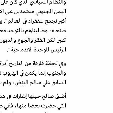
والنظام السياسي الذي كان على ر
اليمن الجنوبي معتمدين على الاتح
أكبر تجمع للفقراء في العالم". 
صنعاء، وطالبناهم بالتوحد مع
كبيرا لكن الفقر والجوع والديون
الرئيس للوحدة الاندماجية".
وفي لحظة فارقة من التاريخ أدرك
والجنوب إنما يكمن في الهروب نح
السابق علي سالم البِيْض، ولم 
أطلق صالح حينها إشارات في هذا
التي حضرت بعضا منها، ففي طري