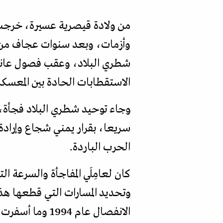
وأزمات، وبعد سنوات عجاف من جف
شطري البلاد، وعقب فصول عاناه
الاستقطابات الحادة بين المعسكري
وجاء توحيد شطري البلاد فجأة، 
سريعا، بقرار يمني شجاع وإرادة
الحرب الباردة.
كان لعامِلَي المفاجأة والسرعة 
وتحديد المسارات التي قطعها هذا 
الانفصال عام 1994 وما أسفرت عنها من نتائج أدت إلى ما أصبح عليه حال الوحدة المأساوي اليوم.