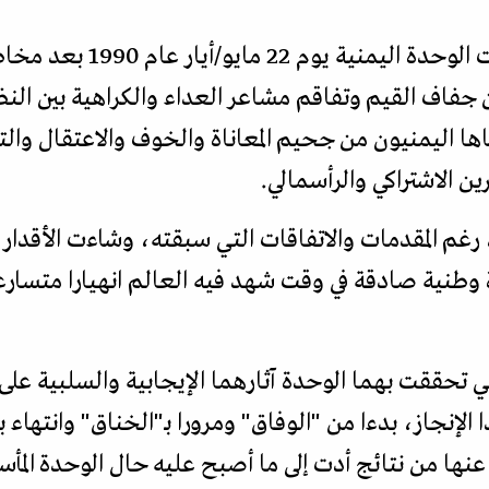
من ولادة قيصرية عسيرة، خرج
اف القيم وتفاقم مشاعر العداء والكراهية بين النظام
ا اليمنيون من جحيم المعاناة والخوف والاعتقال وا
ن الاشتراكي والرأسمالي.
رغم المقدمات والاتفاقات التي سبقته، وشاءت الأقدار 
 وطنية صادقة في وقت شهد فيه العالم انهيارا متسارع
التي تحققت بهما الوحدة آثارهما الإيجابية والسلبية ع
الإنجاز، بدءا من "الوفاق" ومرورا بـ"الخناق" وانتهاء