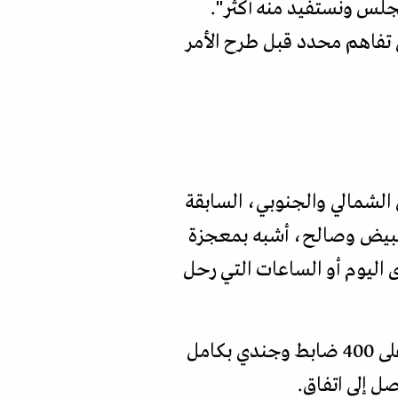
مجلس ونستفيد منه أكثر".
 تفاهم محدد قبل طرح الأمر
 الشمالي والجنوبي، السابقة
3 نوفمبر/تشرين الثاني 1989 بين الزعيمين، البيض وصالح، أشبه بمعجزة
اليوم أو الساعات التي رحل
اصطحب صالح معه وفدا كبيرا من مستشاريه السياسيين إلى جانب قوات حماية تزيد على 400 ضابط وجندي بكامل
ل إلى اتفاق.