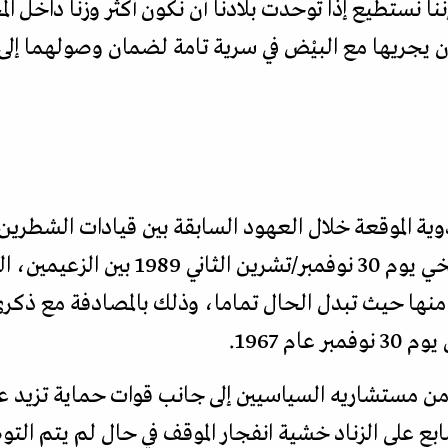
 نستطيع إذا توحدت بلادنا أن نكون أكثر وزنا داخل ال
ن يجريها مع البيْض في سرية تامة لضمان وصولهما إلى
ية الموقعة خلال العهود السابقة بين قيادات الشطرين
واللاحقة، جاء اتفاق عدن التاريخي يوم 0
ها حيث تبدل الحال تماما، وذلك بالمصادفة مع ذكرى 
م 1967.
 على الزناد خشية انفجار الموقف في حال لم يتم التوص