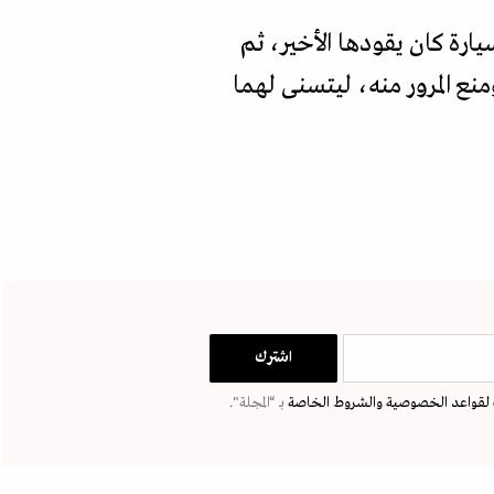
رة كان يقودها الأخير، ثم
ع المرور منه، ليتسنى لهما
لقواعد الخصوصية
والشروط الخاصة
بـ “المجلة".