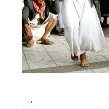
+ / -