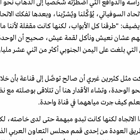
أسه والدوافع التي اضطرّته شخصيا إلى الذهاب نحو الوح
اد السوفياتي، يُؤكِّلنا ويُشرِّبنا، وبعدها تفكك الاتح
ويضيف: "طرقنا كل الأبواب، لكنها كانت مقفلة لأننا ما
هم عشان نعيش ونأكل لقمة عيش، صحيح أن الوحدة ال
 التي بلغت على اليمن الجنوبي أكثر من اثني عشر مليار 
ت مثل كثيرين غيري أن صالح توصَّل إلى قناعة بأن خلاص
و الوحدة، وتشاء الأقدار هنا أن تتلاقى بوصلته مع نظ
نعلم كيف جرت مياههما في قناة واحدة.
 الاتجاه لكنها كانت تبدو مبهمة حتى لدى خاصته، لكن
ق العودة من إحدى قمم مجلس التعاون العربي الذي 