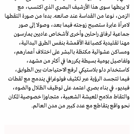
لا يربطها سوى هذا الأرشيف البصري الذي اكتسب، مع
الزمن، نوعا من القداسة عند صانعه. بدءا من صورة التقطها
لامرأة عابرة ستصبح زوجته فيما بعد، وصولا إلى صور
جماعية لرفاق راحلين وأخرى لأشخاص عاديين يمارسون
مهنا تقليدية كصباغة الأقمشة بنفس الطرق البدائية،
ومساكن عشوائية مكتظة بالبشر على اختلاف أعمارهم،
وتفاصيل يومية بسيطة يكررها في أكثر من مشهد،
كاستخدام دلو بلاستيكي لرفع الاحتياجات بين الطوابق،
فيما تتجسد الرؤية عبر تكثيف فوتوغرافي يندمج مع لقطات
فيديو، في بناء بصري اعتمد على توظيف الظلال والضوء،
والتقاط ملامح المعيشة الشعبية، متجاوزا خصوصية المكان
نحو واقع يتقاطع مع عدد كبير من مدن العالم.