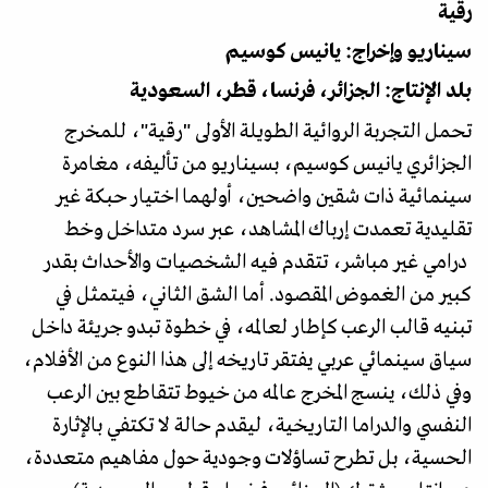
رقية
سيناريو وإخراج: يانيس كوسيم
بلد الإنتاج: الجزائر، فرنسا، قطر، السعودية
تحمل التجربة الروائية الطويلة الأولى "رقية"، للمخرج
الجزائري يانيس كوسيم، بسيناريو من تأليفه، مغامرة
سينمائية ذات شقين واضحين، أولهما اختيار حبكة غير
تقليدية تعمدت إرباك المشاهد، عبر سرد متداخل وخط
درامي غير مباشر، تتقدم فيه الشخصيات والأحداث بقدر
كبير من الغموض المقصود. أما الشق الثاني، فيتمثل في
تبنيه قالب الرعب كإطار لعالمه، في خطوة تبدو جريئة داخل
سياق سينمائي عربي يفتقر تاريخه إلى هذا النوع من الأفلام،
وفي ذلك، ينسج المخرج عالمه من خيوط تتقاطع بين الرعب
النفسي والدراما التاريخية، ليقدم حالة لا تكتفي بالإثارة
الحسية، بل تطرح تساؤلات وجودية حول مفاهيم متعددة،