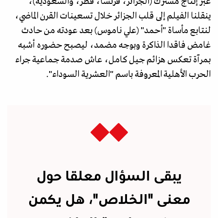
عبر إنتاج مشترك (الجزائر، فرنسا، قطر، والسعودية)،
ينقلنا الفيلم إلى قلب الجزائر خلال تسعينات القرن الماضي،
لنتابع مأساة "أحمد" (علي ناموس) بعد عودته من حادث
غامض فاقدا الذاكرة وبوجه مضمد، ليصبح حضوره أشبه
بمرآة تعكس هزائم جيل كامل، عاش صدمة جماعية جراء
الحرب الأهلية المعروفة باسم "العشرية السوداء".
يبقى السؤال معلقا حول
معنى "الخلاص"، هل يكمن