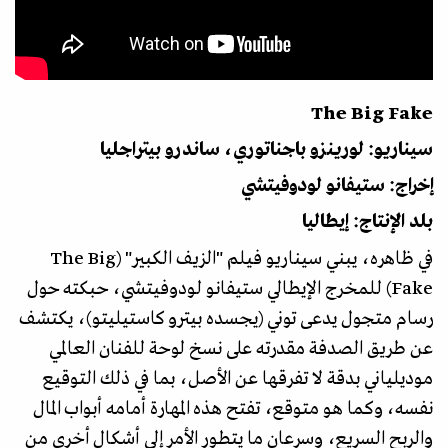
The Big Fake
سيناريو: لورينزو باجناتوري، ساندرو بيتراجليا
إخراج: ستيفانو لودوفيتشي
بلد الإنتاج: إيطاليا
في ظاهره، يبني سيناريو فيلم "الزيف الكبير" (The Big
Fake) للمخرج الإيطالي ستيفانو لودوفيتشي، حبكته حول
رسام متجول يدعى توني (يجسده بيترو كاستيليتو)، يكتشف
عن طريق الصدفة مقدرته على نسخ لوحة للفنان العالمي
موديلياني بدقة لا تفرقها عن الأصل، بما في ذلك التوقيع
نفسه، وكما هو متوقع، تفتح هذه المهارة أمامه أبواب المال
والربح السريع، وسرعان ما يتطور الأمر إلى أشكال أخرى من