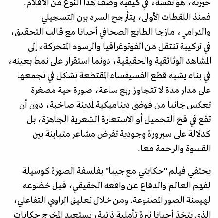
حيرته، هو نفسه، في كيفية وصف هذا النوع من الأفلام.
فمنذ اللقطات الأولى، يتأرجح السرد بين التسجيلي
والدرامي، مازجا الطابع الصحافي أحيانا مع قالب التحقيق،
في تركيبة تنتقل من الفوتوغرافيا والرسوم المتحركة، إلى
المشاهد الوثائقية والحقيقية، دونما استقرار على نمط بعينه،
في بناء يشبه قطع الفسيفساء المقتطعة تشكل في تجمعها
على مدار مدة لا تتجاوز ربع ساعة، صورة حية مصغرة
تعكس جانبا من فوضى ديناميكية لمدينة صاخبة، دون أن
تقع في فخ التجميل أو الاستعارة الشعرية الجاهزة، بل
كدلالة على سيرورة وجودية تفرض مشاعر متباينة بين
القسوة والرحمة معا.
يحتفي فيلم "حكايتي مع جيبا" بفلسفة الصورة كوسيلة
لفهم العالم والدفاع عن واقعه الحقيقي، قبل خضوعه
لهيمنة الصور المصنوعة. ومن خلال تعليق الراوي التفاعلي،
الذي يتخذ أحيانا نبرة تأملية ذاتية، يستعيد المخرج حكايات