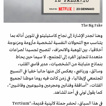
The Big Fake
وهنا تجدر الإشارة إلى نجاح كاستيليتو في تلوين أدائه بما
يتناسب مع التحولات النفسية لشخصية مأزومة ومزدوجة
أخلاقيا، بين الموهبة والانحراف، لتصبح تجسيدا لصراعات
متعددة تتجاوز الفرد إلى المجتمع، لا سيما حين يحاط
بنماذج متباينة من الشخصيات، مدير قاسي القلب،
وسائق، ورياضي، يعكس كل منها جانبا خفيا في النسيج
المجتمعي لإيطاليا، في زمن كانت فيه روما موطنا لجميع
الفئات، "أساقفة وفنانين ومجرمين وشيوعيين وفاشيين"،
كما يقول توني في أحد المشاهد.
في هذا السياق، تحضر جملة لاتينية قديمة،"Tertium