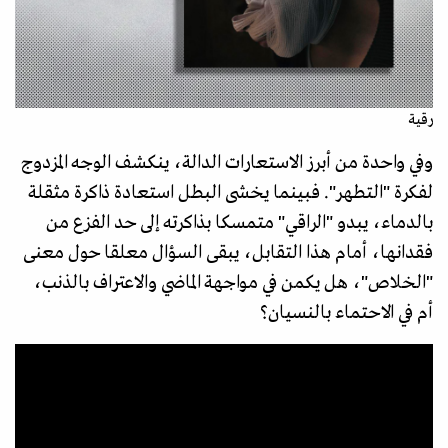
رقية
وفي واحدة من أبرز الاستعارات الدالة، ينكشف الوجه المزدوج
لفكرة "التطهر". فبينما يخشى البطل استعادة ذاكرة مثقلة
بالدماء، يبدو "الراقي" متمسكا بذاكرته إلى حد الفزع من
فقدانها، أمام هذا التقابل، يبقى السؤال معلقا حول معنى
"الخلاص"، هل يكمن في مواجهة الماضي والاعتراف بالذنب،
أم في الاحتماء بالنسيان؟