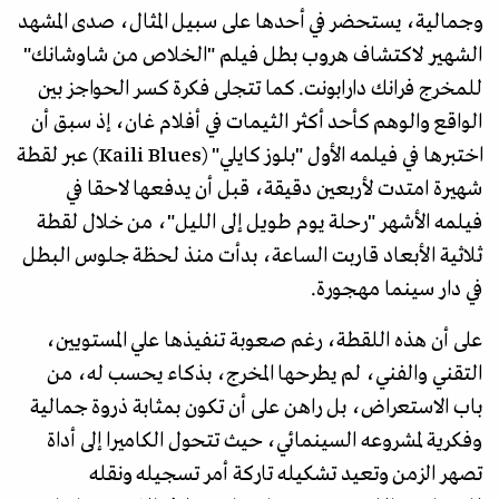
وجمالية، يستحضر في أحدها على سبيل المثال، صدى المشهد
الشهير لاكتشاف هروب بطل فيلم "الخلاص من شاوشانك"
للمخرج فرانك دارابونت. كما تتجلى فكرة كسر الحواجز بين
الواقع والوهم كأحد أكثر الثيمات في أفلام غان، إذ سبق أن
اختبرها في فيلمه الأول "بلوز كايلي" (Kaili Blues) عبر لقطة
شهيرة امتدت لأربعين دقيقة، قبل أن يدفعها لاحقا في
فيلمه الأشهر "رحلة يوم طويل إلى الليل"، من خلال لقطة
ثلاثية الأبعاد قاربت الساعة، بدأت منذ لحظة جلوس البطل
في دار سينما مهجورة.
على أن هذه اللقطة، رغم صعوبة تنفيذها علي المستويين،
التقني والفني، لم يطرحها المخرج، بذكاء يحسب له، من
باب الاستعراض، بل راهن على أن تكون بمثابة ذروة جمالية
وفكرية لمشروعه السينمائي، حيث تتحول الكاميرا إلى أداة
تصهر الزمن وتعيد تشكيله تاركة أمر تسجيله ونقله