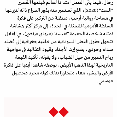
رجال. فيما يأتي العمل امتدادا لعالم فيلمها القصير
"الست" (2020)، الذي تستعير منه بذور الصراع ذاته لتزرعها
في مساحة روائية أرحب، منتقلة من التركيز على فكرة
السلطة الأمومية المتمثلة في الجدة، إلى مركز أكثر هشاشة
تمثله شخصية الحفيدة "نفيسة" (ميهاي مرتضى)، في المقابل
تتحول حقول القطن السودانية من خلفية جغرافية إلى فضاء
صدام وجودي، يضع إرث الأجداد وقيود التقاليد في مواجهة
رياح التغيير من جيل الشباب، ولا يفوته، تأكيد القيمة
التاريخية لهذا الذهب الأبيض، بوصفه شاهدا أبديا على ذاكرة
الأرض والبشر، معا، متجاوزا بذلك كونه مجرد محصول
موسمي.