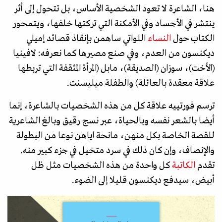
هنا، الشاعرة لا تعود الشخصية الأساس، بل تتحول إلى أثر
ينتشر في الأجساد وفي الأمكنة التي تركتها خلفها، ويتمحور
الكتاب حول
النساء
اللواتي ساهمن بإنقاذ قصائد إميلي
ديكنسون من العدم، وفي صنع مصيرها كما نعرفه: لافينيا
(الأخت)، سوزان (الصديقة)، مابل (المرأة المثقفة التي تربطها
علاقة معقدة بالعائلة) والطفلة ميليسنت.
ترسم فورتييه علاقة كل من هذه الشخصيات بالشاعرة، إنما
أيضا بالشعر نفسه وبالحياة، عبر نسج رقيق وبالغ الشاعرية
للقصة الخاصة بكل منهن، مانحة اياهن نوعا من البطولة
والإنصاف، وإن كان ذلك في سرد متخيل في جزء كبير منه.
تقدم
الكاتبة
كل واحدة من هذه الشخصيات مثل ظل
أبيض، سيدفع ديكنسون قليلا إلى الضوء.