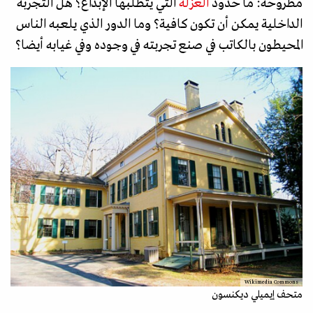
مطروحة: ما حدود
العزلة
التي يتطلبها الإبداع؟ هل التجربة
الداخلية يمكن أن تكون كافية؟ وما الدور الذي يلعبه الناس
المحيطون بالكاتب في صنع تجربته في وجوده وفي غيابه أيضا؟
Wikimedia Commons
متحف إيميلي ديكنسون