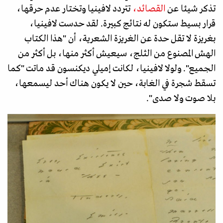
تذكر شيئا عن
القصائد،
تتردد لافينيا وتختار عدم حرقها،
قرار بسيط ستكون له نتائج كبيرة. لقد حدست لافينيا،
بغريزة لا تقل حدة عن الغريزة الشعرية، أن "هذا الكتاب
الهش المصنوع من الثلج، سيعيش أكثر منها، بل أكثر من
الجميع". ولولا لافينيا، لكانت إميلي ديكنسون قد ماتت "كما
تسقط شجرة في الغابة، حين لا يكون هناك أحد ليسمعها،
بلا صوت ولا صدى".