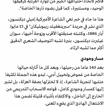
فأكثر لاتخاذ احتياطها الكبير من الموارد الفردية كرفيقها
الوحيد، ومستنيرة، كما قيل بـضوء نارها الخاصة".
هذا ما جاء في خبر نعي الشاعرة الأميركية إميلي ديكنسون،
الذي نشر في جريدة "سبرينغفيلد ريبوبليكان" في 15 مايو/
أيار 1886، وكتبته صديقتها الأقرب وزوجة أخيها، سوزان
غيلبرت ديكنسون، بنبرة تشبه التوصيف الشعري الدقيق
أكثر مما تشبه الرثاء.
مسار وجودي
بعد 140 عاما من رحيلها، وبعد كل ما أثارته حياتها
الخاصة من غموض وتخييل أدبي، تبدو هذه الجملة تكثيفا
منتبها لتجربة الشاعرة، إذ لا تختزلها بصفة العزلة، بل تشير
إليها كمسار وجودي كامل، قوامه الانسحاب التدريجي من
الخارج إلى الداخل، والاكتفاء بأشياء قليلة تضمن هذا
الاشتعال الهادئ الذي يضيء المعنى.