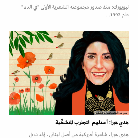
نيويورك: منذ صدور مجموعته الشعرية الأولى "في الدم"
عام 1992…
هدي هبرا: أستلهم التجارب المتشظّية
هدي هبرا: أستلهم التجارب المتشظّية
هِدِي هبرا، شاعرة أميركية من أصل لبناني، وُلدت في