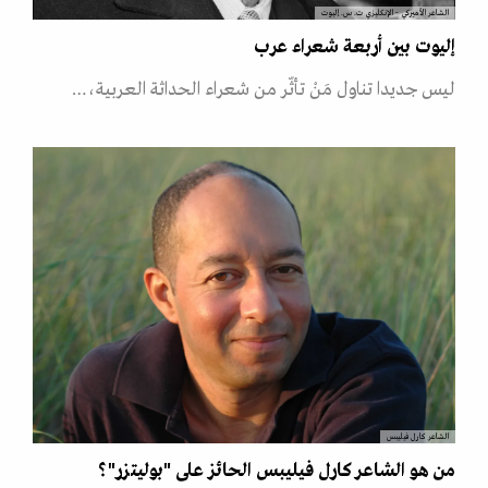
الشاعر الأميركي - الإنكليزي ت. س. إليوت
إليوت بين أربعة شعراء عرب
ليس جديدا تناول مَنْ تأثّر من شعراء الحداثة العربية،…
الشاعر كارل فيليبس
من هو الشاعر كارل فيليبس الحائز على "بوليتزر"؟