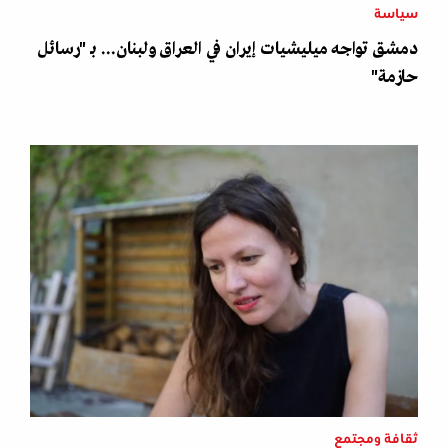
سياسة
دمشق تواجه ميليشيات إيران في العراق ولبنان... بـ "رسائل
حازمة"
ثقافة ومجتمع