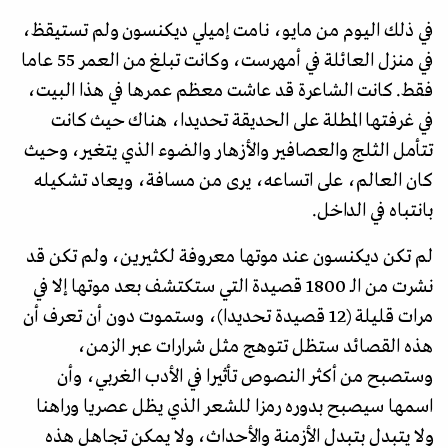
في ذلك اليوم من مايو، نامت إميلي ديكنسون ولم تستيقظ،
في منزل العائلة في أمهرست، وكانت تبلغ من العمر 55 عاما
فقط. كانت الشاعرة قد عاشت معظم عمرها في هذا البيت،
في غرفتها المطلة على الحديقة تحديدا، هناك حيث كانت
تتأمل الثلج والعصافير والأزهار والضوء الذي يتغير، وحيث
كان العالم، على اتساعه، يرى من مسافة، ويعاد تشكيله
بانتباه في الداخل.
لم تكن ديكنسون عند موتها معروفة لكثيرين، ولم تكن قد
نشرت من الـ 1800 قصيدة التي ستكتشف بعد موتها إلا في
مرات قليلة (12 قصيدة تحديدا)، وستموت دون أن تعرف أن
هذه القصائد ستظل تتوهج مثل شرارات عبر الزمن،
وستصبح من أكثر النصوص تأثيرا في الأدب الغربي، وأن
اسمها سيصبح بدوره رمزا للشعر الذي يظل عصريا وراهنا
ولا يتبدل بتبدل الأزمنة والأحداث، ولا يمكن تجاهل هذه