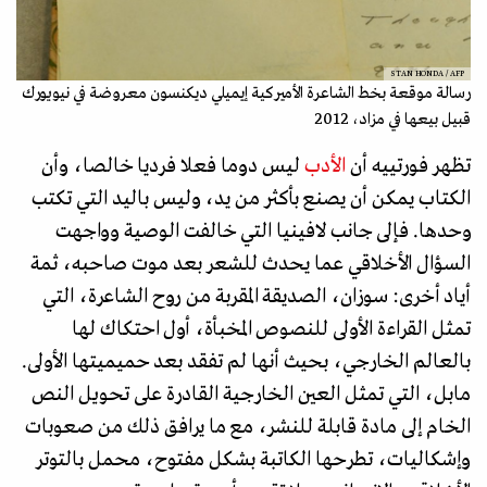
STAN HONDA / AFP
رسالة موقعة بخط الشاعرة الأميركية إيميلي ديكنسون معروضة في نيويورك
قبيل بيعها في مزاد، 2012
تظهر فورتييه أن
الأدب
ليس دوما فعلا فرديا خالصا، وأن
الكتاب يمكن أن يصنع بأكثر من يد، وليس باليد التي تكتب
وحدها. فإلى جانب لافينيا التي خالفت الوصية وواجهت
السؤال الأخلاقي عما يحدث للشعر بعد موت صاحبه، ثمة
أياد أخرى: سوزان، الصديقة المقربة من روح الشاعرة، التي
تمثل القراءة الأولى للنصوص المخبأة، أول احتكاك لها
بالعالم الخارجي، بحيث أنها لم تفقد بعد حميميتها الأولى.
مابل، التي تمثل العين الخارجية القادرة على تحويل النص
الخام إلى مادة قابلة للنشر، مع ما يرافق ذلك من صعوبات
وإشكاليات، تطرحها الكاتبة بشكل مفتوح، محمل بالتوتر