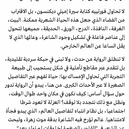
لا تحاول فورتييه كتابة سيرة إميلي ديكنسون، بل الاقتراب
من الفضاء الذي جعل هذه الحياة الشعرية ممكنة. البيت،
الغرفة، النافذة، الدرج، الورق، الحديقة، جميعها تتحول
إلى عناصر فاعلة في تشكيل وجود الشاعرة، وعالمها الذي لا
يقل اتساعا عن العالم الخارجي.
لا تنطلق الرواية من حدث، ولا تبنى في حبكة سردية تقليدية،
بل تتقدم عبر مقاطع تأملية في شكل يستجيب إلى طبيعة
التجربة التي تحاول الإمساك بها: حياة تفهم عبر التفاصيل
الصغيرة لا عبر الأحداث الكبرى. من هنا، يبدو أن الرواية تدور
حول سؤال أساس: كيف نكون في مكان واحد طوال الوقت،
ونظل مع ذلك نتجدد بلا توقف؟ العزلة لا تعود شرطا
اجتماعيا، بل نظام انتباه لتفاصيل العالم، الذي يبدو فجأة
لامتناهيا. عالم تؤرخ فيه الشاعرة بدقة موت زهرة، وتبحث
عن الشعر في "القلوب الصغيرة لمخلوقات لم تولد بعد".