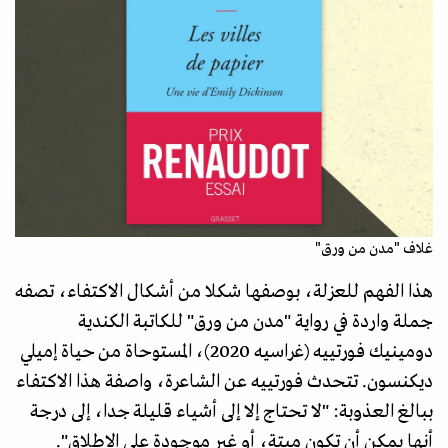
غلاف "مدن من ورق"
هذا الفهم للعزلة، بوصفها شكلا من أشكال الاكتفاء، تصفه
جملة واردة في رواية "مدن من ورق" للكاتبة الكندية
دومينيك فورتييه (غراسيه 2020)، المستوحاة من حياة إميلي
ديكنسون. تتحدث فورتييه عن الشاعرة، واصفة هذا الاكتفاء
ببالغ العذوبة: "لا تحتاج إلا إلى أشياء قليلة جدا، إلى درجة
أنها يمكن أن تكون ميتة، أو غير موجودة على الإطلاق".