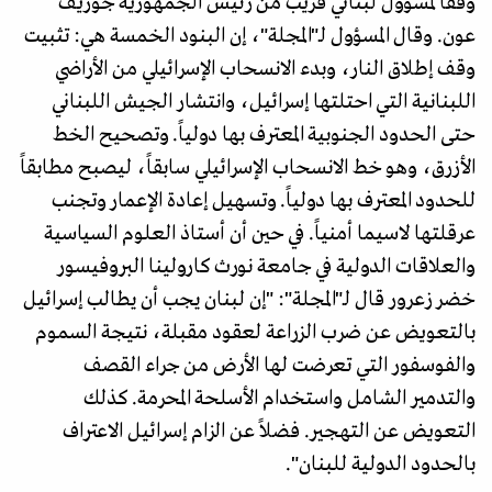
وفقاً لمسؤول لبناني قريب من رئيس الجمهورية جوزيف
عون. وقال المسؤول لـ"المجلة"، إن البنود الخمسة هي: تثبيت
وقف إطلاق النار، وبدء الانسحاب الإسرائيلي من الأراضي
اللبنانية التي احتلتها إسرائيل، وانتشار الجيش اللبناني
حتى الحدود الجنوبية المعترف بها دولياً. وتصحيح الخط
الأزرق، وهو خط الانسحاب الإسرائيلي سابقاً، ليصبح مطابقاً
للحدود المعترف بها دولياً. وتسهيل إعادة الإعمار وتجنب
عرقلتها لاسيما أمنياً. في حين أن أستاذ العلوم السياسية
والعلاقات الدولية في جامعة نورث كارولينا البروفيسور
خضر زعرور قال لـ"المجلة": "إن لبنان يجب أن يطالب إسرائيل
بالتعويض عن ضرب الزراعة لعقود مقبلة، نتيجة السموم
والفوسفور التي تعرضت لها الأرض من جراء القصف
والتدمير الشامل واستخدام الأسلحة المحرمة. كذلك
التعويض عن التهجير. فضلاً عن الزام إسرائيل الاعتراف
بالحدود الدولية للبنان".