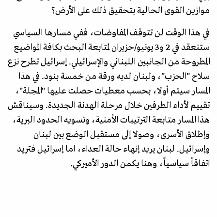
موازين القوى الحالية بتحقيق ذلك على الأرض؟
في هذا الوقت لن تتوقف المفاوضات، ففي مسارها السياسي
ستنعقد في 2 و3 يونيو/حزيران لمتابعة البحث بكافة المواضيع
المطروحة من الجانبين اللبناني والإسرائيلي. إسرائيل تطرح نزع
سلاح "الحزب"، ولبنان لديه ورقة من خمسة بنود. في هذا
المسار سيتم أولا، بحسب معطيات حصلت عليها "المجلة"،
تقييم لأداء الطرفين خلال مرحلة الهدنة الجديدة. وسيناقش
هذا المسار متابعة الترتيبات الأمنية، وتسويه الحدود البرية،
وإطلاق الأسرى، وصولا إلى مستقبل الوضع بين لبنان
وإسرائيل. لبنان يريد إنهاء حالة العداء، اما إسرائيل فتريد
اتفاقاً سياسياً، وهنا يكمن الدور الأميركي.