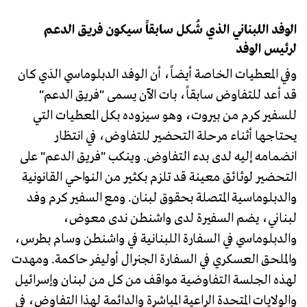
الوفد اللبناني الذي شُكل سابقاً سيكون فريق الدعم
لرئيس الوفد
​وفي المعطيات الخاصة أيضاً، أن الوفد الدبلوماسي الذي كان
قد أعد للتفاوض سابقاً، بات الآن يسمى "فريق الدعم"
للسفير كرم من بيروت، وهو سيزوده بكل المعطيات التي
يحتاجها أثناء مرحلة التحضير للتفاوض، في انتظار
انضمامه إليه لدى بدء التفاوض. وينكب "فريق الدعم" على
التحضير لوثائق معينة قد تلزم بكثير من النواحي القانونية
والدبلوماسية المتصلة بحقوق لبنان. ومع السفير كرم وفد
لبناني، يضم السفيرة لدى واشنطن ندى معوض،
والدبلوماسي في السفارة اللبنانية في واشنطن وسام بطرس،
والملحق العسكري في السفارة الجنرال أوليفر حاكمة. ومهدت
لهذه الجلسة التفاوضية مواقف من كل من لبنان وإسرائيل
والولايات المتحدة الراعية المباشرة والدائمة لهذا التفاوض، في