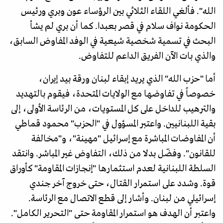
الله". فألغي اللقاء الثلاثي بين الرؤساء عون وبري ورئيس
الحكومة نواف سلام في قصر بعبدا. كما أن بري لم يشأ
البحث في تسمية شخصية شيعية في الوفد المفاوض السابق،
والذي بات الآن الفريق الداعم للتفاوض.
​أما "حزب الله" الذي يريد إبقاء لبنان ورقة بيد إيران،
خصوصاً في تفاوضها مع الولايات المتحدة، فيقوم بالتهديد
والترهيب للداخل على كل المستويات، من الرئاسة الأولى، إلى
بقية اللبنانيين. واعتبر المسؤول في "الحزب" محمود قماطي
أن المفاوضات المباشرة مع إسرائيل "مهينة"، و"مخالفة
للقانون". وفضّل بدلا من ذلك، التفاوض غير المباشر. وانتقد
السلطة اللبنانية لعدم استثمارها "إنجازات المقاومة" كأوراق
قوة. وشدد على استمرار القتال، حتى خروج آخر جندي
إسرائيلي من لبنان. وأشار إلى قطع الاتصال مع الرئاسة.
واعتبر أن الهدف هو استمرار المقاومة حتى "التحرير الكامل".