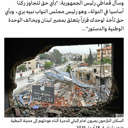
وسأل قماطي رئيس الجمهورية: "بأي حق تتجاوز ركنا
أساسيا في الدولة، وهو رئيس مجلس النواب نبيه بري، وبأي
حق تأخذ لوحدك قراراً يتعلق بمصير لبنان ويخالف الوحدة
الوطنية والدستور"...
أ.ف.ب
السكان النازحون يمرون أمام المباني المدمرة أثناء عودتهم إلى مدينة النبطية
جنوب لبنان في 18 أبريل 2026