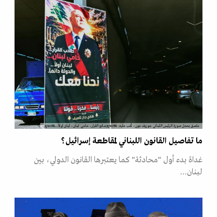
ملصق يحمل صورة الرئيس اللبناني جوزيف عون، كُتب عليه: &quot;صانع القرار، حامي لبنان، لبنان أولاً...&quot;.
ما تفاصيل القانون اللبناني لمقاطعة إسرائيل؟
غداة بدء أول "محادثة" كما يعتبرها القانون الدولي، بين
لبنان…