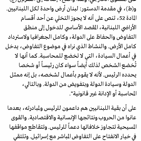
و(ط)، في مقدمة الدستور: لبنان أرض واحدة لكل اللبنانيين.
المادة 52، تنص على أنه لا يجوز التخلي عن أحد أقسام
الأراضي اللبنانية، المقصد الأساسي للدخول إلى منطق
التفاوض والحفاظ على الدولة، وكامل الجغرافيا ولاسترداد
كامل الأرض. والنشاط الذي نراه في موضوع التفاوض، يدخل
في أعمال السيادة، التي لا تخضع للمحاسبة. كما أنها لا
تُخضع الشخص لذلك أيضاً سواء كان رئيساً أو شخصا
يحدده الرئيس. لأنه لا يقوم بأعمال لشخصه، بل إنه ممثل
الدولة وسيادة الدولة وبتفويض من الدولة. وبالتالي،
المحاسبة أو الإدانة غير قانونية".
​على أن بقية اللبنانيين هم داعمون للرئيس ولمبادرته، بعدما
عانوا من الحروب ونتائجها الإنسانية والاقتصادية. والقوى
المسيحية تتجاوز خلافاتها دعماً للرئيس. وتتقاطع مواقفها
في خيار الانفتاح على التفاوض المباشر مع إسرائيل. وتلتقي