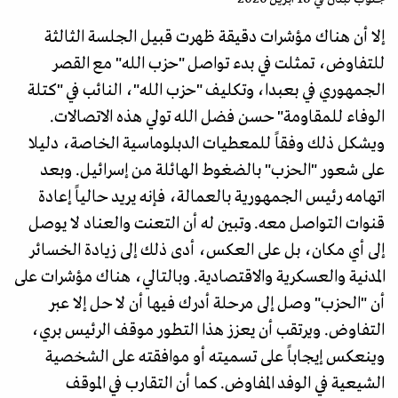
​إلا أن هناك مؤشرات دقيقة ظهرت قبيل الجلسة الثالثة
للتفاوض، تمثلت في بدء تواصل "حزب الله" مع القصر
الجمهوري في بعبدا، وتكليف "حزب الله"، النائب في "كتلة
الوفاء للمقاومة" حسن فضل الله تولي هذه الاتصالات.
ويشكل ذلك وفقاً للمعطيات الدبلوماسية الخاصة، دليلا
على شعور "الحزب" بالضغوط الهائلة من إسرائيل. وبعد
اتهامه رئيس الجمهورية بالعمالة، فإنه يريد حالياً إعادة
قنوات التواصل معه. وتبين له أن التعنت والعناد لا يوصل
إلى أي مكان، بل على العكس، أدى ذلك إلى زيادة الخسائر
المدنية والعسكرية والاقتصادية. وبالتالي، هناك مؤشرات على
أن "الحزب" وصل إلى مرحلة أدرك فيها أن لا حل إلا عبر
التفاوض. ويرتقب أن يعزز هذا التطور موقف الرئيس بري،
وينعكس إيجاباً على تسميته أو موافقته على الشخصية
الشيعية في الوفد المفاوض. كما أن التقارب في الموقف