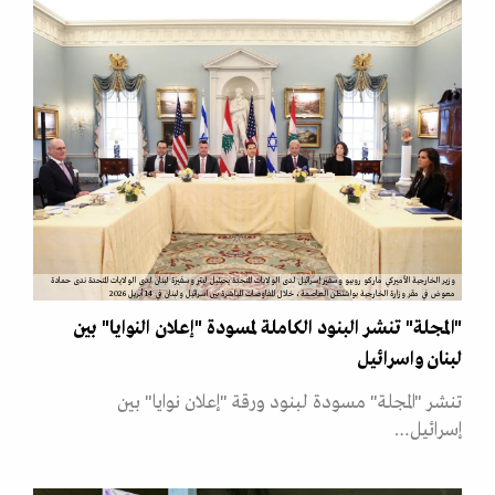
وزير الخارجية الأميركي ماركو روبيو وسفير إسرائيل لدى الولايات المتحدة يحيئيل ليتر وسفيرة لبنان لدى الولايات المتحدة ندى حمادة
معوض في مقر وزارة الخارجية بواشنطن العاصمة، خلال المفاوضات المباشرة بين اسرائيل ولبنان في 14 أبريل 2026
"المجلة" تنشر البنود الكاملة لمسودة "إعلان النوايا" بين
لبنان واسرائيل
تنشر "المجلة" مسودة لبنود ورقة "إعلان نوايا" بين
إسرائيل…