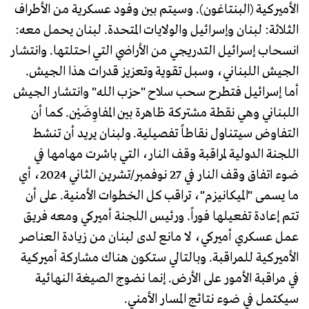
الأميركية (البنتاغون). وسيتم بين وفود عسكرية من الأطراف
الثلاثة: لبنان وإسرائيل والولايات المتحدة. لبنان يحمل معه:
انسحاب إسرائيل التدريجي من الأراضي التي احتلتها. وانتشار
الجيش اللبناني، وسبل تقوية وتعزيز قدرات هذا الجيش.
أما إسرائيل فتطرح سحب سلاح "حزب الله" وانتشار الجيش
اللبناني وهي نقطة مشتركة ظاهرة بين المفاوِضَيْن. كما أن
التفاوض سيتناول نقاطاً تفصيلية. ولبنان يريد أن تنشط
اللجنة الدولية لمراقبة وقف النار، التي باشرت مهامها في
ضوء اتفاق وقف النار في 27 نوفمبر/تشرين الثاني 2024، أي
ما يسمى "الميكانيزم"، تراقب كل الخطوات الأمنية. على أن
تتم إعادة تفعيلها فوراً. ورئيس اللجنة أميركي ومعه فريق
عمل عسكري أميركي، لا مانع لدى لبنان من زيادة العناصر
الأميركية للمراقبة. وبالتالي ستكون هناك مشاركة أميركية
في مراقبة الأمور على الأرض. إنما نضوج الصيغة النهائية
سيكتمل في ضوء نتائج المسار الأمني.