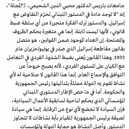
جامعات باريس الدكتور محيي الدين الشحيمي، لـ"المجلة"،
إنه "لا توجد مادة في الدستور اللبناني تحرّم التفاوض مع
إسرائيل. والدستور ترك الفكرة متحررة من أي سلطة ضبط
قانوني، لأنها ليست ثابتة. إنما هي متغيرة بحكم الظروف
والمصلحة. إن العداء الموجود ضمن القوانين، هو متصل
بقانون مقاطعة إسرائيل الذي صدر في يونيو/حزيران عام
1955. وهذا القانون يُعنى بضبط الشذوذ الفردي في التعامل
مع الكيان على المستوى الفردي، لأنه يصبح خروجاً عن
التوافق والإجماع العام. إنما هذا القانون لا صلاحية له لأي
نشاط تقوم به الدولة ممثلةً بثنائيتها رئيس الجمهورية
والحكومة. أما في ما خص الإطار الدستوري اللبناني
المؤسساتي الذي يحكم لناحية تسابقية الأعمال السيادية،
فإن السيادة لا تخضع لأي نوع من الرقابة. إنما هي سيادة
لصيقة برئيس الجمهورية للقيام بأية نشاطات لا تتجاوز
الدستور. وأصل النشاط هو حماية الدولة والمؤسسات