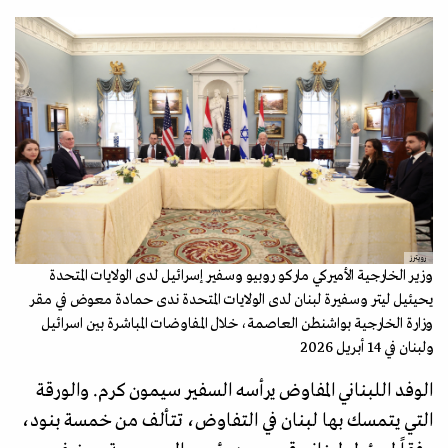
رويترز
وزير الخارجية الأميركي ماركو روبيو وسفير إسرائيل لدى الولايات المتحدة
يحيئيل ليتر وسفيرة لبنان لدى الولايات المتحدة ندى حمادة معوض في مقر
وزارة الخارجية بواشنطن العاصمة، خلال المفاوضات المباشرة بين اسرائيل
ولبنان في 14 أبريل 2026
​الوفد اللبناني المفاوض يرأسه السفير سيمون كرم. والورقة
التي يتمسك بها لبنان في التفاوض، تتألف من خمسة بنود،