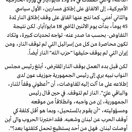
الأميركية، إلى الاتفاق على إطلاق مسارين، الأول سياسي
والثاني أمني. كما نتج عنها اتفاق على وقف إطلاق النار لمدة
45 يوماً، بدأت يوم الاثنين الماضي 18 مايو/أيار. لكن نتيجة
التفاوض- بحسب ما صدر عنه- تواجه تحديات كبيرة، وتكاد
تكون محاصرة من كل من إسرائيل التي لم توقف النار، ومن
إيران التي لم يوقف حليفها "حزب الله" النار أيضاً.
​لكن قبل بدء العمل بوقف النار المفترض، أبلغ رئيس مجلس
النواب نبيه بري إلى رئيس الجمهورية جوزيف عون لدى
إطلاعه على ما آلت إليه المفاوضات، أن "أعطوني وقفاً للنار،
والباقي عليّ". النار لم تتوقف. في حين قال رئيس
الجمهورية، إن من واجبه، وانطلاقاً من موقعه
ومسؤوليته، "أن يقوم بالمستحيل، وبما هو أقل كلفة كي
أوقف الحرب عن لبنان وشعبه. فقد اختبرنا الحروب والى أين
أوصلت لبنان. فهل من أحد يستطيع تحمل كلفتها بعد؟".