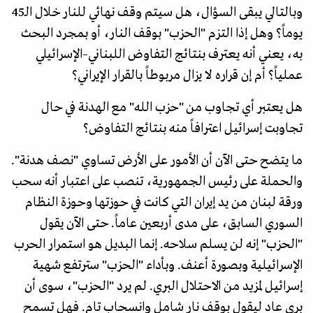
وبالتالي يبقى السؤال، هل سيتم وقف نهائي للنار خلال الـ45
يوماً؟ وهل إذا التزم "الحزب" بوقف النار، أو بمجرد البحث
به، يعني أنه يعترف بنتائج التفاوض اللبناني–الإسرائيلي
عملياً؟ أم إن قراره لا يزال مربوطاً بالقرار الإيراني؟
هل يعتبر أي تجاوب من "حزب الله" مع الهدنة في حال
تجاوبت إسرائيل اعترافاً منه بنتائج التفاوض؟
ما يتضح حتى الآن أن الأمور على الأرض تساوي "نصف هدنة".
والحملة على رئيس الجمهورية، تنصب على اعتبار أنه سحب
ورقة لبنان من يد إيران التي كانت في حوزتها وحوزة النظام
السوري السابق، على مدى أربعين عاماً. حتى الآن يقول
"الحزب" إنه لن يسلم سلاحه. إنما البديل هو استمرار الحرب
الإسرائيلية وبصورة أعنف. وبأداء "الحزب" سترتفع شهية
إسرائيل لمزيد من الاحتلال البري. لم يرد "الحزب"، سوى أن
بري عاد ليقول بوقف نار شامل وانسحاب تام. فهل تسمح