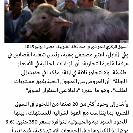
رويترز
السوق المركزي للمواشي في محافظة القلوبية، مصر 2 يونيو 2025
وفي المقابل، اعتبر مصطفى وهبة، رئيس شعبة القصابين في
غرفة القاهرة التجارية، أن الزيادات الحالية في الأسعار
"طفيفة" ولا تتجاوز ثلاثة في المئة، مؤكدا في حديث إلى
"المجلة" "أن المعروض من العجول الحية يفوق مستويات
الطلب"، وهو ما اعتبره "دليلا على استقرار السوق".
وأشار إلى وجود أكثر من 20 صنفا من اللحوم في السوق
المصرية بما يتناسب مع القوة الشرائية للمستهلك، بينها
اللحوم السودانية والجيبوتية المتوافرة بسعر 350 جنيها (6.6
دولارات) للكيلوغرام في المجمعات الاستهلاكية، فيما تبدأ