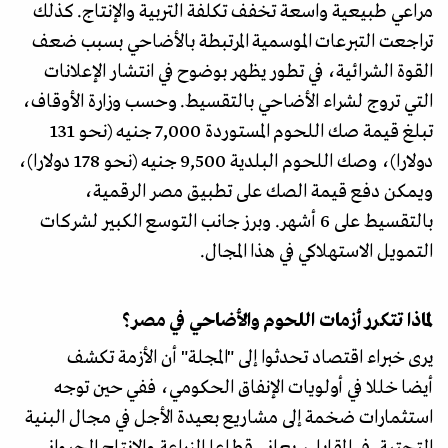
مراعي طبيعية واسعة تخفف تكلفة التربية والإنتاج. كذلك
تراجعت التبرعات الموسمية المرتبطة بالأضاحي بسبب ضعف
القوة الشرائية، في تطور يظهر بوضوح في انتشار الإعلانات
التي تروج لشراء الأضاحي بالتقسيط. وحسب وزارة الأوقاف،
تبلغ قيمة صك اللحوم المستوردة 7,000 جنيه (نحو 131
دولارا)، وصك اللحوم البلدية 9,500 جنيه (نحو 178 دولارا)،
ويمكن دفع قيمة الصك على تطبيق مصر الرقمية،
بالتقسيط على 6 أشهر. وبرز جانب التوسع الكبير لشركات
التمويل الاستهلاكي في هذا المجال.
لماذا تتكرر أزمات اللحوم والأضاحي في مصر؟
يرى خبراء اقتصاد تحدثوا إلى "المجلة" أن الأزمة تكشف
أيضا خللا في أولويات الإنفاق الحكومي، ففي حين توجه
استثمارات ضخمة إلى مشاريع بعيدة الأجل في مجال البنية
التحتية. في المقابل، يعاني قطاعا الزراعة والإنتاج الحيواني