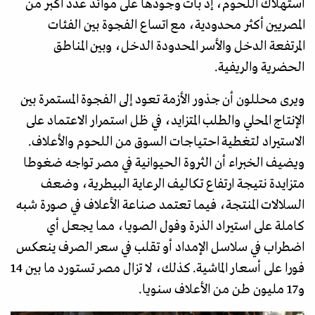
استهلاك اللحوم، إذ بات وجودها على موائد عدد أكبر من
المصريين أكثر محدودية، مع اتساع الفجوة بين الفئات
المرتفعة الدخل والأسر المحدودة الدخل، وبين المناطق
الحضرية والريفية.
ويرى محللون أن جذور الأزمة تعود إلى الفجوة المستمرة بين
الإنتاج المحلي والطلب المتزايد، في ظل استمرار الاعتماد على
الاستيراد لتغطية احتياجات السوق من اللحوم والأعلاف.
ويضيف الخبراء أن الثروة الحيوانية في مصر تواجه ضغوطا
متزايدة نتيجة ارتفاع تكاليف الرعاية البيطرية، وضعف
السلالات المنتجة، فيما تعتمد صناعة الأعلاف في صورة شبه
كاملة على استيراد الذرة وفول الصويا، مما يجعل أي
اضطراب في سلاسل الإمداد أو تقلب في سعر الصرف ينعكس
فورا على أسعار الماشية. كذلك، لا تزال مصر تستورد ما بين 14
و17 مليون طن من الأعلاف سنويا.