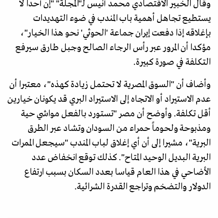
وقال الخبير الاقتصادي محمد أنيس لـ"المجلة" "إن أحدا لا
يستطيع تجاهل أهمية باب المندب في ضوء التهديدات
بإغلاقه إذا دفعت إيران جماعة 'الحوثي' نحو هذا الخيار"،
مؤكدا أن المرور عبر رأس الرجاء الصالح وجبل طارق سيرفع
التكلفة في صورة كبيرة.
وأضاف أن "السوق المصرية لا تحتمل زيادة كهذه"، معتبرا أن
عدم الاستيراد أو الاتجاه إلى الاستيراد البري قد يكونان خيارين
أقل تكلفة. وأوضح أن مصر "تستورد بالفعل مواشي حية
ومذبوحة ولحوماً حمراء من السودان وتشاد عبر الطرق
البرية"، مشيرا إلى أن أي إغلاق لباب المندب "سيجعل الممرات
البرية البديل الوحيد المتاح". كذلك توقع انخفاض عدد
الأضاحي في هذا العام قياسا بعدد السكان بسبب ارتفاع
الدولار والتضخم وتراجع القدرة الشرائية.