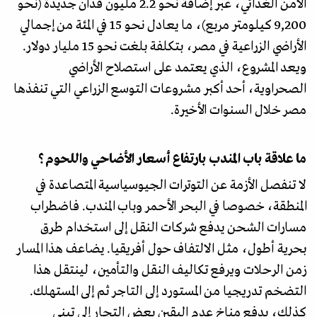
الأمن الغذائي، عبر إضافة نحو 2.2 مليون فدان جديدة (نحو
9,200 كيلومتر مربع)، ما يعادل نحو 15 في المئة من إجمالي
الأراضي الزراعية في مصر، بتكلفة بلغت نحو 15 مليار دولار.
ويعد المشروع، الذي يعتمد على استصلاح الأراضي
الصحراوية، أحد أكبر مشروعات التوسع الزراعي التي تنفذها
مصر خلال السنوات الأخيرة.
ما علاقة باب المندب بارتفاع أسعار الأضاحي واللحوم؟
لا تنفصل الأزمة عن التوترات الجيوسياسية المتصاعدة في
المنطقة، خصوصا في البحر الأحمر وباب المندب. فاضطراب
مسارات الشحن يدفع شركات النقل إلى استخدام طرق
بحرية أطول، مثل الالتفاف حول أفريقيا. يضاعف هذا المسار
زمن الرحلات ويرفع تكاليف النقل والتأمين، لينتقل هذا
التضخم تدريجيا من المستورد إلى التاجر ثم إلى المستهلك.
كذلك، يدفع مناخ عدم اليقين بعض التجار إلى تبني