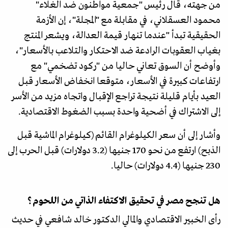
من جهته، قال رئيس "جمعية مواطنون ضد الغلاء"
محمود العسقلاني، في مقابلة مع "المجلة"، إن الأزمة
الحقيقية تبدأ "عندما تنهار قيمة العدالة، ويشعر المنتج
بغياب العقوبات الرادعة ضد الاحتكار والتلاعب بالأسعار"،
وأوضح أن السوق تعاني حاليا من "ركود تضخمي" مع
ارتفاعات كبيرة في الأسعار، متوقعا انخفاض الأسعار قبل
العيد بأيام قليلة نتيجة تراجع الإقبال واتجاه مزيد من الأسر
إلى الاشتراك في أضحية واحدة بسبب الضغوط الاقتصادية.
وأشار إلى أن سعر الكيلوغرام القائم (كيلوغرام الماشية قبل
الذبح) ارتفع من نحو 170 جنيها (3.2 دولارات) قبل الحرب إلى
230 جنيها (4.4 دولارات) حاليا.
هل تنجح مصر في تحقيق الاكتفاء الذاتي من اللحوم؟
رأى الخبير الاقتصادي والمالي الدكتور خالد شافعي في حديث