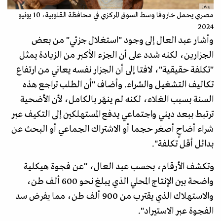
رويترز
مصري يحمل خاروفا وسط السوق المركزي في محافظة القلوبية، 10 يونيو
2024
وأشار عبد العال إلى وجود "استغلال جزئي" من بعض
الجزارين، لكنه شدد على أن الجزء الأكبر من الزيادة يمثل
"تكلفة حقيقية"، لافتا إلى أن الجزار نفسه يعاني من ارتفاع
تكاليف التشغيل والشراء. وأضاف "أن الطلب تراجع هذه
السنة بسبب الغلاء، لكنه لم ينهَر بالكامل، لأن الأضحية
ترتبط ببعد ديني واجتماعي يدفع المستهلكين إلى التكيف عبر
شراء أضاحٍ أصغر حجما أو الاشتراك الجماعي أو البحث عن
بدائل أقل تكلفة".
وتكشف الأرقام، بحسب عبد العال، "عن فجوة هيكلية
واضحة بين الإنتاج المحلي الذي يبلغ نحو 600 ألف طن،
والاستهلاك الذي يقترب من 900 ألف طن، مما يفرض سد
الفجوة عبر الاستيراد".