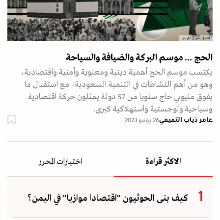
أكسل رانجيل غارسيا
الحج ... موسم البركة والضيافة والسياحة
يكتسب موسم الحج أهمية دينية ومعنوية وأمنية واقتصادية،
وهو من أهم النشاطات في التنمية السعودية، مع استقبال ما
يفوق مليوني حاج سنويا من 57 دولة يمثلون حركة اقتصادية
وسياحية ولوجستية واستهلاكية كبرى.
عامر ذياب التميمي
26 يونيو 2023
الاكثر قراءة
اختيارات المحرر
كيف بنى الحوثيون "اقتصادا موازيا" في اليمن؟