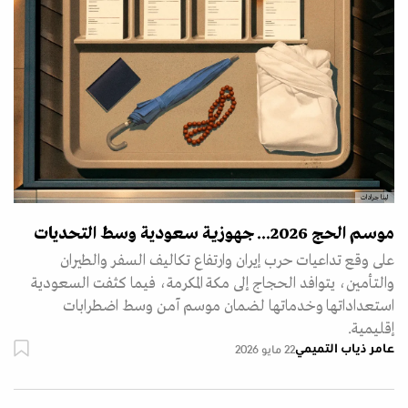
لينا جرادات
موسم الحج 2026... جهوزية سعودية وسط التحديات
على وقع تداعيات حرب إيران وارتفاع تكاليف السفر والطيران
والتأمين، يتوافد الحجاج إلى مكة المكرمة، فيما كثفت السعودية
استعداداتها وخدماتها لضمان موسم آمن وسط اضطرابات
إقليمية.
عامر ذياب التميمي
22 مايو 2026