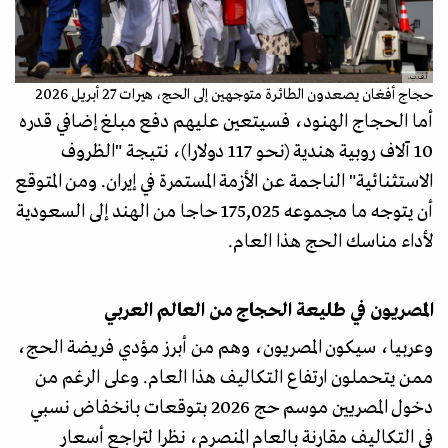
أ.ف.ب.
حجاج أفغان يصعدون الطائرة متوجهين إلى الحج، هيرات 27 أبريل 2026
أما الحجاج الهنود، فسيتعين عليهم دفع مبلغ إضافي قدره
10 آلاف روبية هندية (نحو 117 دولارا)، نتيجة "الظروف
الاستثنائية" الناجمة عن الأزمة المستمرة في إيران. ومن المتوقع
أن يتوجه ما مجموعه 175,025 حاجا من الهند إلى السعودية
لأداء مناسك الحج هذا العام.
المصريون في طليعة الحجاج من العالم العربي
وعربيا، سيكون المصريون، وهم من أبرز مؤدي فريضة الحج،
ممن يتحملون ارتفاع التكاليف هذا العام. وعلى الرغم من
دخول المصريين موسم حج 2026 بتوقعات بانخفاض نسبي
في التكاليف مقارنة بالعام المنصرم، نظرا لتراجع أسعار