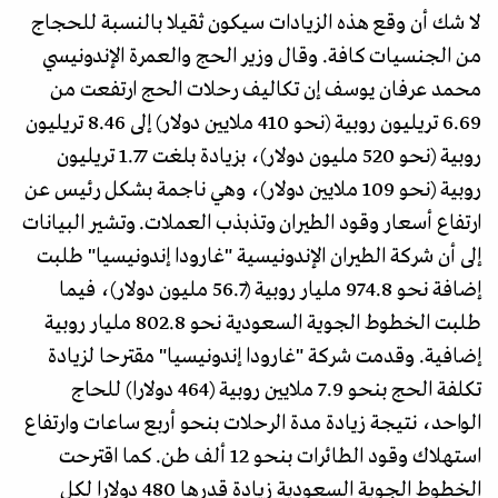
لا شك أن وقع هذه الزيادات سيكون ثقيلا بالنسبة للحجاج
من الجنسيات كافة. وقال وزير الحج والعمرة الإندونيسي
محمد عرفان يوسف إن تكاليف رحلات الحج ارتفعت من
6.69 تريليون روبية (نحو 410 ملايين دولار) إلى 8.46 تريليون
روبية (نحو 520 مليون دولار)، بزيادة بلغت 1.77 تريليون
روبية (نحو 109 ملايين دولار)، وهي ناجمة بشكل رئيس عن
ارتفاع أسعار وقود الطيران وتذبذب العملات. وتشير البيانات
إلى أن شركة الطيران الإندونيسية "غارودا إندونيسيا" طلبت
إضافة نحو 974.8 مليار روبية (56.7 مليون دولار)، فيما
طلبت الخطوط الجوية السعودية نحو 802.8 مليار روبية
إضافية. وقدمت شركة "غارودا إندونيسيا" مقترحا لزيادة
تكلفة الحج بنحو 7.9 ملايين روبية (464 دولارا) للحاج
الواحد، نتيجة زيادة مدة الرحلات بنحو أربع ساعات وارتفاع
استهلاك وقود الطائرات بنحو 12 ألف طن. كما اقترحت
الخطوط الجوية السعودية زيادة قدرها 480 دولارا لكل