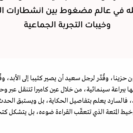
له في عالم مضغوط بين انشطارات ال
وخيبات التجربة الجماعية
 حزينا، وقُدِّر لرجل سعيد أن يصير كئيبا إلى الأبد، وق
ها ببراعة سينمائية، من خلال عين كاميرا تتنقل عبر وح
هد، فالسارد يعلم بتفاصيل الحكاية، بل ويستبق الح
خيط المتعة الذي تتعقّب القراءة ضوءه، بل يتشكل كت