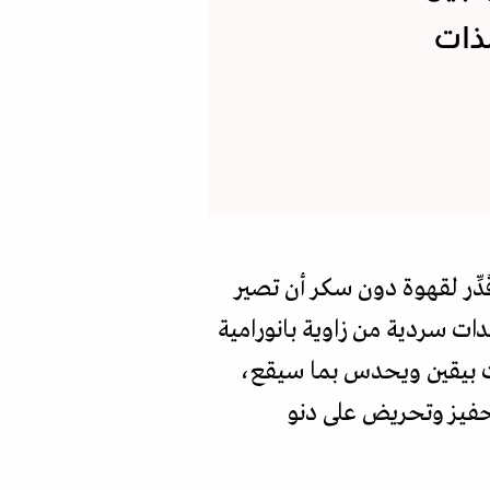
ذات
ُدِّر لقهوة دون سكر أن تصير
دات سردية من زاوية بانورامية
دث بيقين ويحدس بما سيقع،
حفيز وتحريض على دنو