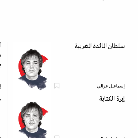
سلطان المائدة المغربية
أ
ب
ب
إسماعيل غزالي
إ
إبرة الكتابة
م