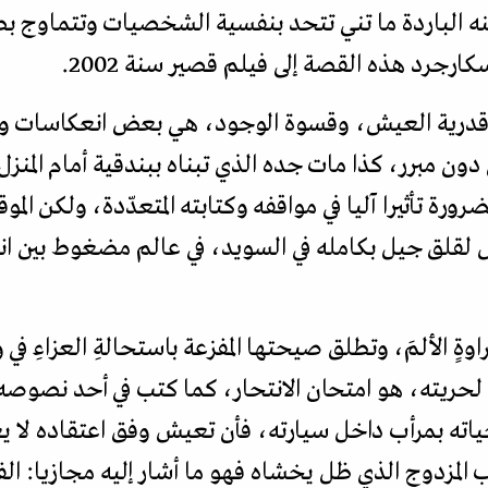
نه الباردة ما تني تتحد بنفسية الشخصيات وتتماوج ب
رجرد هذه القصة إلى فيلم قصير سنة 2002.
ء قدرية العيش، وقسوة الوجود، هي بعض انعكاسات و
ون مبرر، كذا مات جده الذي تبناه ببندقية أمام المنزل
ضرورة تأثيرا آليا في مواقفه وكتابته المتعدّدة، ولكن ا
 لقلق جيل بكامله في السويد، في عالم مضغوط بين ا
ٍ الألمَ، وتطلق صيحتها المفزعة باستحالةِ العزاءِ في 
 لحريته، هو امتحان الانتحار، كما كتب في أحد نصوصه 
حياته بمرأب داخل سيارته، فأن تعيش وفق اعتقاده لا 
ب المزدوج الذي ظل يخشاه فهو ما أشار إليه مجازيا: ال