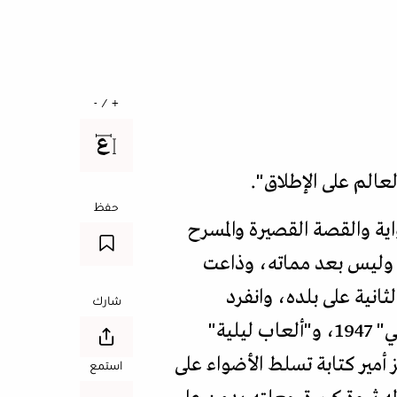
+ / -
الم على الإطلاق".
حفظ
في الرواية والقصة القصيرة والمسرح
ه وليس بعد مماته، وذاعت
 الحرب العالمية الثانية على بلده، وانفرد
شارك
بشعبية صارخة عبر نجاحات نصوصه التالية، "جزيرة الملعونين" 1946، و"الخريف الألماني" 1947، و"ألعاب ليلية"
اجتنا إلى العزاء" 1955، فصار بوقت وجيز أمير كتابة تسلط الأضواء على
استمع