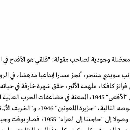
معضلة وجودية لصاحب مقولة: "قلقي هو الأفدح في الع
اغرمان (1923-1954)، كاتب سويدي منتحر، أنجز مسارا إبداعيا مدهشا، 
رانز كافكا، ملهمه الأثير، حقق شهرة خارقة في حيات
حقيقته الأدبية منذ روايته الأولى "الأفعى" 1945، الممعنة في مضاعفات
1947، و"متاعب الزفاف" 1949، وصولا إلى "ح