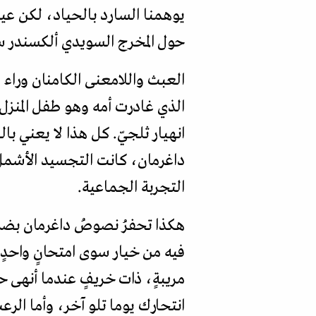
يوهمنا السارد بالحياد، لكن عي
حول المخرج السويدي ألكسندر سكا
العبث واللامعنى الكامنان ورا
الذي غادرت أمه وهو طفل المنزل د
انهيار ثلجيّ. كل هذا لا يعني بال
داغرمان، كانت التجسيد الأشمل
التجربة الجماعية.
هكذا تحفرُ نصوصُ داغرمان بضراوة
فيه من خيار سوى امتحانٍ واحدٍ
مريبةٍ، ذات خريفٍ عندما أنهى 
انتحارك يوما تلو آخر، وأما الرع