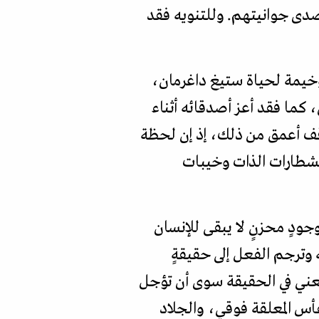
صدى جوانيتهم. وللتنويه فقد
خيمة لحياة ستيغ داغرمان،
، كما فقد أعز أصدقائه أثناء
لموقف أعمق من ذلك، إذ إن لحظة
نشطارات الذات وخيبات
وجودٍ محزنٍ لا يبقى للإنسان
وترجم الفعل إلى حقيقةٍ
يعني في الحقيقة سوى أن تؤجل
فأس المعلقة فوقي، والجلاد