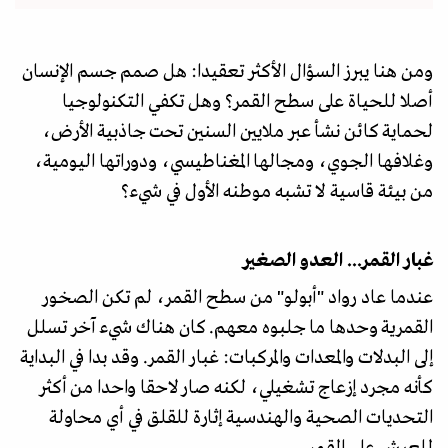
ومن هنا يبرز السؤال الأكثر تعقيدا: هل صمم جسم الإنسان
أصلا للحياة على سطح القمر؟ وهل تكفي التكنولوجيا
لحماية كائن نشأ عبر ملايين السنين تحت جاذبية الأرض،
وغلافها الجوي، ومجالها المغناطيسي، ودوراتها اليومية،
من بيئة قاسية لا تشبه موطنه الأول في شيء؟
غبار القمر... العدو الصغير
عندما عاد رواد "أبولو" من سطح القمر، لم تكن الصخور
القمرية وحدها ما جلبوه معهم. كان هناك شيء آخر تسلل
إلى البدلات والمعدات والمركبات: غبار القمر. وقد بدا في البداية
كأنه مجرد إزعاج تشغيلي، لكنه صار لاحقا واحدا من أكثر
التحديات الصحية والهندسية إثارة للقلق في أي محاولة
للعيش على القمر.