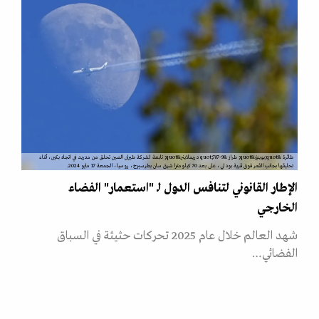
طائرة &quot;بوينغ&quot; طراز &quot;787-9 دريملاينر&quot; تابعة لشركة طيران الصين تحلق من مدريد في اتجاه بكين، أثناء
تحليقها بجانب القمر فوق قرية بودلي، على بعد 70 كيلومترا شرق سان بطرسبرج، روسيا، الجمعة 17 مايو 2024.
الإطار القانوني لتنافس الدول لـ "استعمار" الفضاء
الخارجي
شهد العالم خلال عام 2025 تحركات حثيثة في السباق
الفضائي…