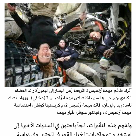
AFP
أفراد طاقم مهمة أرتميس 2 الأربعة (من اليسار إلى اليمين): رائد الفضاء
الكندي جيريمي هانسن، اختصاص مهمة أرتميس 2 (مخفي)، ورواد فضاء
ناسا: ريد وايزمان، قائد مهمة أرتميس 2، وكريستينا كوتش، اختصاصة
مهمة أرتميس 2، وفيكتور غلوفر، طيار مهمة
ولفهم هذه التأثيرات، لجأ باحثون في السنوات الأخيرة إلى
استخدام "محاكيات" لغبار القمر في المختبر. وفي دراسة