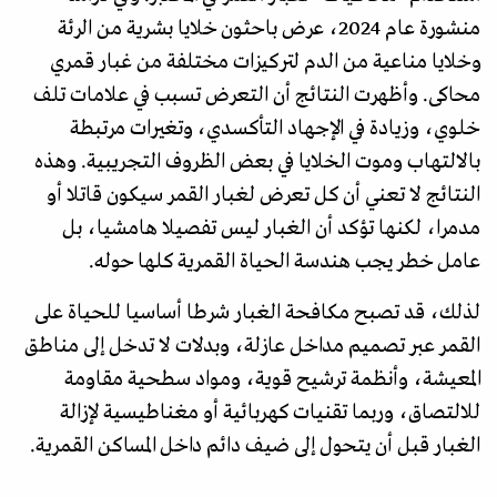
منشورة عام 2024، عرض باحثون خلايا بشرية من الرئة
وخلايا مناعية من الدم لتركيزات مختلفة من غبار قمري
محاكى. وأظهرت النتائج أن التعرض تسبب في علامات تلف
خلوي، وزيادة في الإجهاد التأكسدي، وتغيرات مرتبطة
بالالتهاب وموت الخلايا في بعض الظروف التجريبية. وهذه
النتائج لا تعني أن كل تعرض لغبار القمر سيكون قاتلا أو
مدمرا، لكنها تؤكد أن الغبار ليس تفصيلا هامشيا، بل
عامل خطر يجب هندسة الحياة القمرية كلها حوله.
لذلك، قد تصبح مكافحة الغبار شرطا أساسيا للحياة على
القمر عبر تصميم مداخل عازلة، وبدلات لا تدخل إلى مناطق
المعيشة، وأنظمة ترشيح قوية، ومواد سطحية مقاومة
للالتصاق، وربما تقنيات كهربائية أو مغناطيسية لإزالة
الغبار قبل أن يتحول إلى ضيف دائم داخل المساكن القمرية.