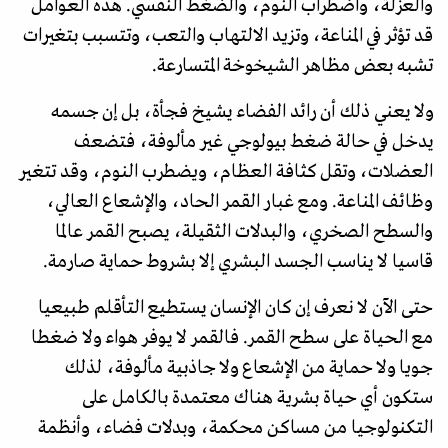
والعزلة، واضطراب النوم، والضغط النفسي. هذه العوامل
قد تؤثر في المناعة، وتزيد الالتهاب والتعب، وتتسبب بتغيرات
تشبه بعض مظاهر الشيخوخة المتسارعة.
ولا يعني ذلك أن رائد الفضاء يشيخ فجأة، بل إن جسمه
يدخل في حالة ضغط بيولوجي غير مألوفة، فتضعف
العضلات، وتقل كثافة العظام، ويضطرب النوم، وقد تتغير
وظائف المناعة. ومع غبار القمر الحاد، والإشعاع العالي،
والسطح الصخري، والبدلات الثقيلة، يصبح القمر عالما
قاسيا لا يناسب الجسد البشري إلا بشروط حماية صارمة.
حتى الآن لا نعرف إن كان الإنسان يستطيع التأقلم طبيعيا
مع الحياة على سطح القمر. فالقمر لا يوفر هواء ولا ضغطا
جويا ولا حماية من الإشعاع ولا جاذبية مألوفة، لذلك
ستكون أي حياة بشرية هناك معتمدة بالكامل على
التكنولوجيا من مساكن محكمة، وبدلات فضاء، وأنظمة