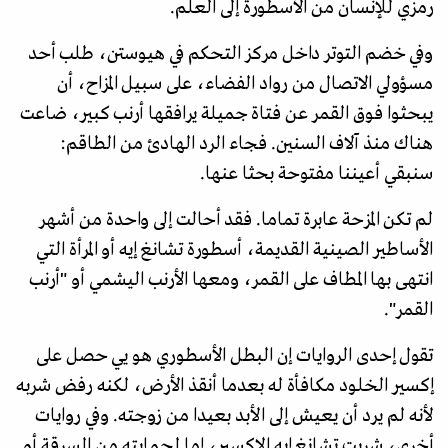
رمزي للإنسان من الأسطورة إلى العلم.
وفي خضم التوتر داخل مركز التحكم في هيوستن، طلب أحد
مسؤولي الاتصال من رواد الفضاء، على سبيل المزاح، أن
يبحثوا فوق القمر عن فتاة جميلة يرافقها أرنب كبير، ضاعت
هناك منذ آلاف السنين. فجاء الرد الهادئ من الطاقم:
سنبقي أعيننا مفتوحة بحثا عنها.
لم تكن المزحة عابرة تماما. فقد أحالت إلى واحدة من أشهر
الأساطير الصينية القديمة، أسطورة تشانغ إيه أو المرأة التي
انتهى بها المطاف على القمر، ومعها الأرنب اليشمي أو "أرنب
القمر".
تقول إحدى الروايات إن البطل الأسطوري هو يي حصل على
إكسير الخلود مكافأة له بعدما أنقذ الأرض، لكنه رفض شربه
لأنه لم يرد أن يعيش إلى الأبد بعيدا من زوجته. وفي روايات
أخرى، شربت تشانغ إيه الإكسير، إما لحمايته من السرقة أو