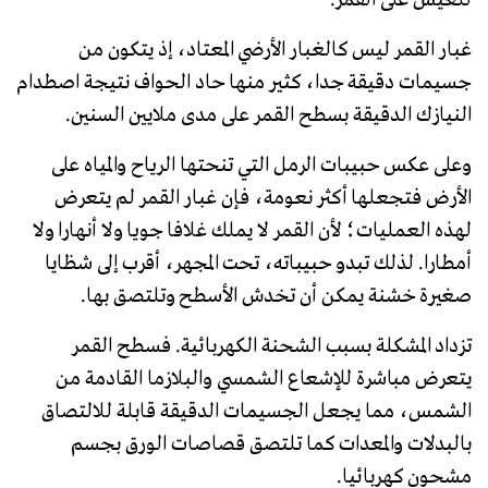
غبار القمر ليس كالغبار الأرضي المعتاد، إذ يتكون من
جسيمات دقيقة جدا، كثير منها حاد الحواف نتيجة اصطدام
النيازك الدقيقة بسطح القمر على مدى ملايين السنين.
وعلى عكس حبيبات الرمل التي تنحتها الرياح والمياه على
الأرض فتجعلها أكثر نعومة، فإن غبار القمر لم يتعرض
لهذه العمليات؛ لأن القمر لا يملك غلافا جويا ولا أنهارا ولا
أمطارا. لذلك تبدو حبيباته، تحت المجهر، أقرب إلى شظايا
صغيرة خشنة يمكن أن تخدش الأسطح وتلتصق بها.
تزداد المشكلة بسبب الشحنة الكهربائية. فسطح القمر
يتعرض مباشرة للإشعاع الشمسي والبلازما القادمة من
الشمس، مما يجعل الجسيمات الدقيقة قابلة للالتصاق
بالبدلات والمعدات كما تلتصق قصاصات الورق بجسم
مشحون كهربائيا.