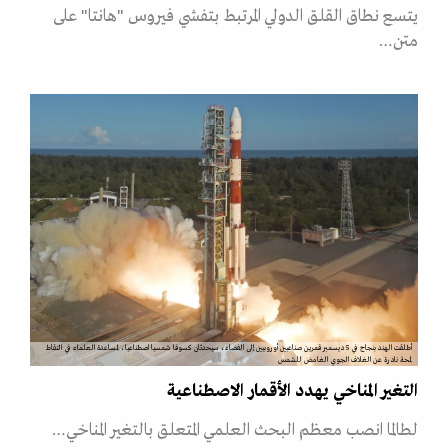
يتسع نطاق القلق الدولي المرتبط بتفشي فيروس "هانتا" على
متن…
أطلقت الهند بنجاح في 5 ديسمبر قمرين صناعيين أوروبيين إلى الفضاء، سيحدثان كسوفا شمسيا اصطناعيا، لمساعدة العلماء في التقاط
لمحة نادرة عن الغلاف الجوي الغامض للشمس
التغير المناخي يهدد الأقمار الاصطناعية
لطالما انصب معظم البحث العلمي المتعلق بالتغير المناخي…