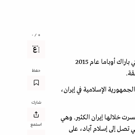
+ / -
في ذاكرة دول المنطقة وشعوبها، لا يزال الاتفاق النووي الذي أُبرم في عهد الرئيس الأميركي باراك أوباما عام 2015
حفظ
قة.
الجمهورية الإسلامية في إيران،
شارك
وم تأتي بعد حروب متواصلة منذ السابع من أكتوبر/تشرين الأول 2023، خسرت خلالها إيران الكثير. وهي
استمع
 تصل إلى إسلام آباد، على