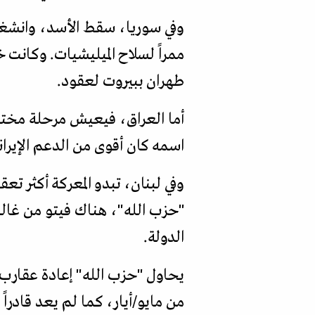
وفي سوريا، سقط الأسد، وانشغل 
ممراً لسلاح الميليشيات. وكانت 
طهران ببيروت لعقود.
أما العراق، فيعيش مرحلة مختلفة
اسمه كان أقوى من الدعم الإيراني
وفي لبنان، تبدو المعركة أكثر تع
"حزب الله"، هناك فيتو من غالبية
الدولة.
يحاول "حزب الله" إعادة عقارب ال
من مايو/أيار، كما لم يعد قادر