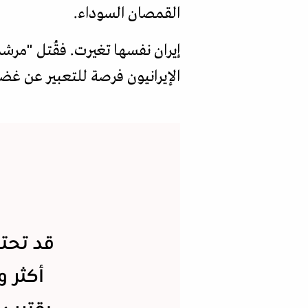
القمصان السوداء.
إيران نفسها تغيرت. فقُتل "مرش
الإيرانيون فرصة للتعبير عن غضب
قد تحتف
أكثر 