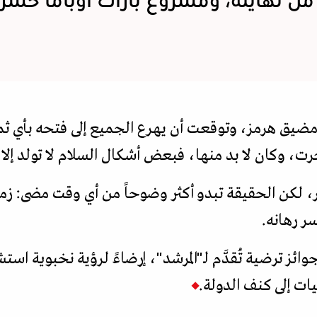
من نهايته، ومشروع باراك أوباما خسر 
قة مضيق هرمز، وتوقعت أن يهرع الجميع إلى فتحه بأي
رت، وكان لا بد منها، فبعض أشكال السلام لا تولد إل
 لكن الحقيقة تبدو أكثر وضوحاً من أي وقت مضى: زمن
ر رهانه.
ئز ترضية تُقدَّم لـ"المرشد"، إرضاءً لرؤية نخبوية است
ات إلى كنف الدولة.