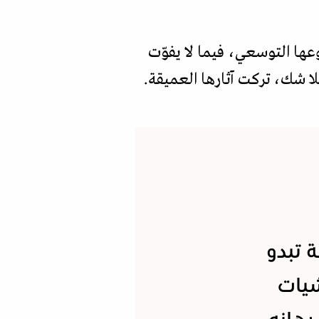
عها التوسعي، فيما لا يفوّت
لا شك، تركت آثارها العميقة.
 تبدو
شيات