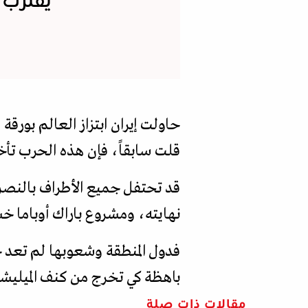
يقترب 
حاولت إيران ابتزاز العالم بور
قلت سابقاً، فإن هذه الحرب تأخ
قد تحتفل جميع الأطراف بالنصر،
نهايته، ومشروع باراك أوباما خس
فدول المنطقة وشعوبها لم تعد جوا
باهظة كي تخرج من كنف الميليشي
مقالات ذات صلة