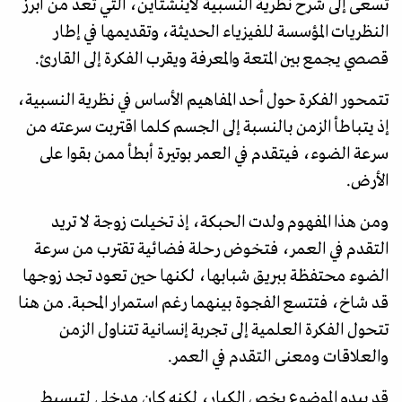
تسعى إلى شرح نظرية النسبية لآينشتاين، التي تعد من أبرز
النظريات المؤسسة للفيزياء الحديثة، وتقديمها في إطار
قصصي يجمع بين المتعة والمعرفة ويقرب الفكرة إلى القارئ.
تتمحور الفكرة حول أحد المفاهيم الأساس في نظرية النسبية،
إذ يتباطأ الزمن بالنسبة إلى الجسم كلما اقتربت سرعته من
سرعة الضوء، فيتقدم في العمر بوتيرة أبطأ ممن بقوا على
الأرض.
ومن هذا المفهوم ولدت الحبكة، إذ تخيلت زوجة لا تريد
التقدم في العمر، فتخوض رحلة فضائية تقترب من سرعة
الضوء محتفظة ببريق شبابها، لكنها حين تعود تجد زوجها
قد شاخ، فتتسع الفجوة بينهما رغم استمرار المحبة. من هنا
تتحول الفكرة العلمية إلى تجربة إنسانية تتناول الزمن
والعلاقات ومعنى التقدم في العمر.
قد يبدو الموضوع يخص الكبار، لكنه كان مدخلي لتبسيط