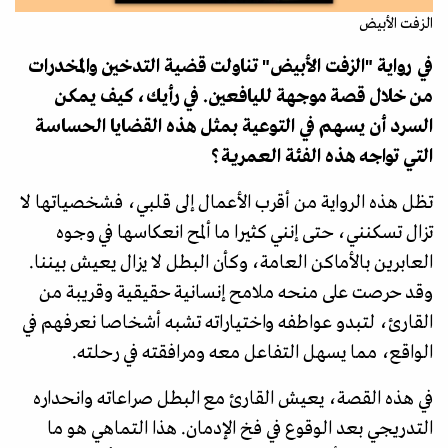
الزفت الأبيض
في رواية "الزفت الأبيض" تناولت قضية التدخين والمخدرات
من خلال قصة موجهة لليافعين. في رأيك، كيف يمكن
السرد أن يسهم في التوعية بمثل هذه القضايا الحساسة
التي تواجه هذه الفئة العمرية؟
تظل هذه الرواية من أقرب الأعمال إلى قلبي، فشخصياتها لا
تزال تسكنني، حتى إنني كثيرا ما ألمح انعكاسها في وجوه
العابرين بالأماكن العامة، وكأن البطل لا يزال يعيش بيننا.
وقد حرصت على منحه ملامح إنسانية حقيقية وقريبة من
القارئ، لتبدو عواطفه واختياراته تشبه أشخاصا نعرفهم في
الواقع، مما يسهل التفاعل معه ومرافقته في رحلته.
في هذه القصة، يعيش القارئ مع البطل صراعاته وانحداره
التدريجي بعد الوقوع في فخ الإدمان. هذا التماهي هو ما