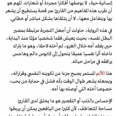
إنسانية حية، لا بوصفها أفكارا مجردة أو شعارات. المهم هو
أن نقرب هذه المفاهيم من القارئ عبر قصة يستطيع أن يشعر
بها ويتفاعل معها، لا أن يتلقاها بشكل مباشر أو خطابي.
في هذه الرواية، حاولت أن أجعل التجربة مرتبطة بمصير
البطل نفسه، بحيث يعيش فقدا شخصيا مؤلما منذ البداية،
حين يفقد أمه خلال الغزو، ثم أخته لاحقا، وهو ما يترك
داخله أثرا نفسيا عميقا يتحول إلى كابوس دائم وهاجس
يرافقه في مراحل حياته.
هذا
الألم
المستمر يصبح جزءا من تكوينه النفسي وقراراته،
ويجعله يشعر طوال الوقت بأنه فشل في حماية من يحب،
خصوصا أخته التي أوصته بها أمه.
الإحساس بالذنب أو التقصير هو ما يخلق لدى القارئ
مساحة للتعاطف، لأن كثيرا من اليافعين يمكن أن يربطوا