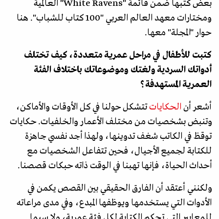
بعض كتبها ضمن قائمة "White Ravens" العالمية
ومختارات معهد العالم العربي "100 كتاب للشباب". هنا
حوار "المجلة" معها.
كتبت للأطفال في مراحل عمرية متعددة، كيف تختلف
أدواتك السردية ولغتك وموضوعاتك باختلاف الفئة
العمرية المستهدفة؟
أشعر أن
الحكايات
تتشكل حولنا في كل الأوقات والأماكن،
وتنبض بشخصيات من مختلف الأعمار والخلفيات. حكايات
توقظ في الكاتب شغف تدوينها، ولهذا أجد نفسي جاهزة
للكتابة لجميع الأجيال، فحين تتفاعل الشخصيات مع
أحداث الحياة، فإنها تهبنا في الوقت ذاته حبكات قصصنا.
ولكنني أعتقد أن الفارق الحقيقي بين القصص يكمن في
الأدوات التي يستخدمها ويوظفها المبدع، وفي مدى مراعاته
للمعايير التي تحكم الكتابة لكل فئة عمرية، ولا سيما