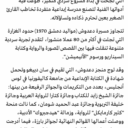
التي نجحت في بناء مشروع سردي متميز، طوعت فيه
أدواتها الفنية لتصنع مدرسة إبداعية متفردة تخاطب القارئ
الصغير بعين تحترم ذكاءه وتساؤلاته.
تتجاوز مسيرة دعدوش (مواليد دمشق 1970) حدود الغزارة
التي تجلت في أكثر من 80 عملا منشورا، لتقدم تجربة سردية
متنوعة تنقلت فيها بين القصص المصورة والرواية وكتابة
السيناريو ورسوم "الأنيميشن".
وقد توج منجز دعدوش، التي تقيم في سان دييغو وتحمل
شهادة في الكتابة الإبداعية من جامعة كاليفورنيا في لوس
أنجليس، بعدد من التكريمات والجوائز الرفيعة من بينها:
جائزة الشيخ زايد للكتاب وجائزة كتارا للرواية العربية وجائزة
خليفة التربوية وجائزة عبد الحميد شومان، كما نالت منحة
"كلير كارمايكل" للرواية، وزمالة "هيدجبروك" الأدبية،
ووصلت أعمالها القوائم النهائية لجوائز بارزة، فيما أدرجت