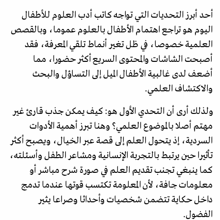
أحد أبرز التحديات التي تواجه كاتب أدب العلوم للأطفال
اليوم هو تراجع اهتمام الأطفال بالعلوم عموما، وبالقصص
العلمية خصوصا، في ظل تغير أنماط تلقي المعرفة، فقد
أصبحت الشاشات والمحتوى السريع أكثر حضورا، مما
أضعف لدى غالبية الأطفال الميل إلى التساؤل والبحث
والاكتشاف العلمي.
ولذلك أرى أن التحدي الأول هو: كيف يمكن جذب قارئ غير
مهتم أصلا بالموضوع العلمي؟ وهنا تبرز أهمية الأدوات
السردية، إذ يتحول العلم إلى قصة عبر الخيال، ويصبح أكثر
تأثيرا حين يرتبط بالتجربة الإنسانية ومشاعر الطفل وأسئلته،
كما ينبغي تجنب تقديم العلم في صورة شرح مباشر أو
معلومات جافة، لأن المعلومة تكتسب قوتها عندما تدمج
داخل حكاية تتضمن شخصيات وأحداثا وصراعا يثير
الفضول.