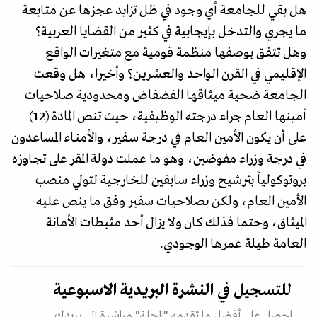
هل بقي للجامعة أي وجود في ظل تزايد عجزها عن متابعة
ما يجري والتدخل بإيجابية في كثير من القضايا العربية؟
وهل تتفق بوصفها منظمة قومية مع متغيرات الواقع
الإقليمي في القرن الواحد والعشرين؟ وأخيرا، هل وقعت
الجامعة ضحية ميثاقها الفضفاض ومحدودية صلاحيات
أمينها العام جراء درجته الوظيفية، حيث تنص المادة (12)
على أن يكون الأمين العام في درجة سـفير، والأمنـاء المساعدون
في درجة وزراء مفوضين، وهو ما عملت دولة المقر على تجاوزه
بروتوكولياً بترشيح وزراء سابقين للخارجية لتولي منصب
الأمين العام، ولكن بصلاحيات سفير وفق ما ينص عليه
الميثاق، وحتما فذلك كان ولا يزال أحد مثبطات الأمانة
العامة طيلة عمرها الوجودي.
للتسجيل في
النشرة البريدية
الاسبوعية
احصل على أفضل ما تقدمه "المجلة" مباشرة الى بريدك.