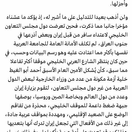
وأجزلها.
ولن أذهب بعيدا للتدليل على ما أشير له، إذ يؤكد ما عشناه
مؤخرا جانبا مما ذكرت، فحين تعرضت دول مجلس التعاون
الخليجي لاعتداء سافر من قبل إيران وبعض أذرعها في
جنوب العراق، لم تكلف الأمانة العامة للجامعة العربية
نفسها بأكثر مما اعتادت عليه وهو رسم البيانات وحسب، في
حين كان ينتظر الشارع العربي الخليجي موقفا أكثر تفاعلا
مما سبق، كأن يُشكل الأمين العام الأسبق أحمد أبو الغيط
خلية أزمة مكونة من عدد من وزراء الخارجية لبعض الدول
العربية من غير دول مجلس التعاون، لتقوم بزيارة إيران
وعدد من دول العالم وبخاصة الصين وروسيا، بوصفها
جبهة ضغط داعمة للموقف الخليجي، محذرة من تفاقم
الوضع على الصعيد الإقليمي، ومهددة بمواقف عربية جادة،
إلى غير ذلك من الأفعال التي تجعل إيران تدرك أنها بتعديها