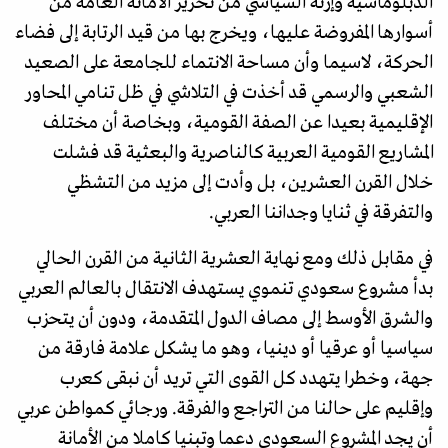
الدبلوماسية وإرثه السياسي من تحرير الأمانة العامة من
أسوارها المفروضة عليها، ويخرج بها من قيد الرتابة إلى فضاء
الحركة، لاسيما وأن مساحة الانتماء للجامعة على الصعيد
الشعبي والرسمي قد أخذت في التلاشي في ظل تنامي المحاور
الإقليمية بعيدا عن الصفة القومية، وبخاصة أن مختلف
المشاريع القومية العربية كالناصرية والبعثية قد فشلت
خلال القرن العشرين، بل وأدت إلى مزيد من التشظي
والتفرقة في ثنايا وجداننا العربي.
في مقابل ذلك ومع نهاية العشرية الثانية من القرن الحالي
بدأ مشروع سعودي تنموي يستهدف الانتقال بالعالم العربي
والشرق الأوسط إلى مصاف الدول المتقدمة، ودون أن يتحزب
سياسيا أو عرقيا أو دينيا، وهو ما يشكل علامة فارقة من
جهة، وخطرا يتهدد كل القوى التي تريد أن نبقى كعرب
وإقليم على حالنا من التراجع والفرقة. ورجائي كمواطن عربي
أن يجد المشروع السعودي دعما وتبنيا كاملا من الأمانة