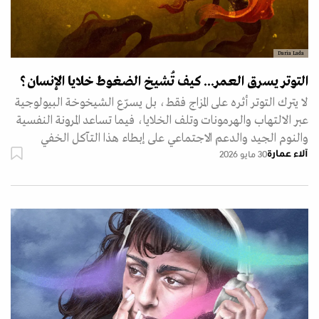
Daria Lada
التوتر يسرق العمر... كيف تُشيخ الضغوط خلايا الإنسان؟
لا يترك التوتر أثره على المزاج فقط، بل يسرّع الشيخوخة البيولوجية
عبر الالتهاب والهرمونات وتلف الخلايا، فيما تساعد المرونة النفسية
والنوم الجيد والدعم الاجتماعي على إبطاء هذا التآكل الخفي
آلاء عمارة
30 مايو 2026