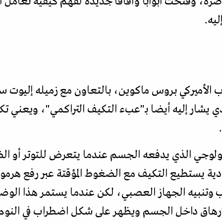
اضرة، وفتحت أبوابا وآفاقا جديدة لفهم كيفية تعامل 
ليه.
م الأعصاب الأميركي بروس ماكوين، بالتعاون مع زميله إليوت
ي يشار إليه أيضا بـ"عبء التكيف التراكمي"، ويعني ت
بيولوجي الذي يدفعه الجسم عندما يتعرض للتوتر أو ا
ية يستطيع التكيف مع الضغوط المؤقتة عبر رفع هرمون
لب وتنبيه الجهاز العصبي، لكن عندما يستمر هذا الوض
لإرهاق داخل الجسم ويظهر على شكل اضطراب في النوم، 