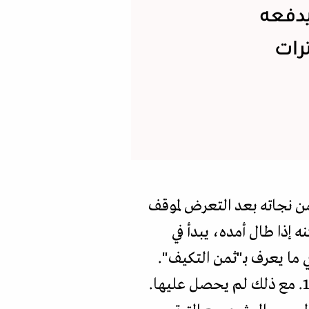
يدفعه
رات
ن نجاته بعد التعرض لموقف
 إذا طال أمده، يبدأ في
 ما يعرف بـ"ثمن التكيف".
ونظرا الى أعماله المميزة في الطب، تم ترشيحه لجائزة نوبل 17 مرة بين عامي 1949 و1953. مع ذلك لم يحصل عليها.