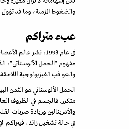
لكن إسهاماته لا تزال مميزة وح
والضغوط المزمنة، وما قد تؤول إ
عبء متراكم
في عام 1993، نشر عال
مفهوم "الحمل الألوستاتي"، الذ
والعواقب الفيزيولوجية اللاحقة.
الحمل الألوستاتي هو الثمن ال
متكرر. فالجسم في الظروف العاد
والأدرينالين وزيادة ضربات الق
في حالة تشغيل زائد، فيتراكم ا