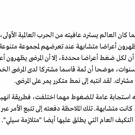
ما كان العالم يسترد عافيته من الحرب العالمية الأولى،
 يظهرون أعراضا متشابهة عند تعرضهم لمجموعة متنوع
ن لكل ضغط أعراضا محددة، إلا أن المرضى يظهرون أعر
د سنوات، موضحا أن ثمة قاسما مشتركا لدى المرضى ال
رك. لقد انتبه إلى نمط متكرر يمر على المرضى.
ه استجابة عامة للضغوط مهما اختلفت، فطريقة انهي
نت متشابهة. تلك الملاحظة دفعته إلى تتبع الأمر عبر تج
مة التكيف العام التي يطلق عليها أيضا "متلازمة سيلي".