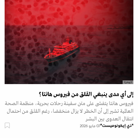
(رويترز)
إلى أي مدى ينبغي القلق من فيروس هانتا؟
فيروس هانتا يتفشى على متن سفينة رحلات بحرية، منظمة الصحة
العالمية تشير إلى أن الخطر لا يزال منخفضا، رغم القلق من احتمال
انتقال العدوى بين البشر
"ذي إيكونوميست"
07 مايو 2026