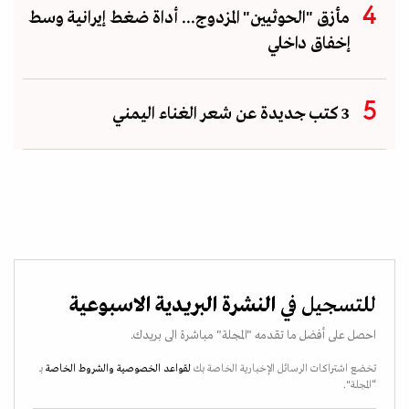
مأزق "الحوثيين" المزدوج... أداة ضغط إيرانية وسط
إخفاق داخلي
3 كتب جديدة عن شعر الغناء اليمني
للتسجيل في
النشرة البريدية الاسبوعية
احصل على أفضل ما تقدمه "المجلة" مباشرة الى بريدك.
تخضع اشتراكات الرسائل الإخبارية الخاصة بك
لقواعد الخصوصية
والشروط الخاصة
بـ
“المجلة".