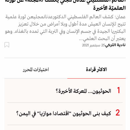
العالم الفلسطيني عدنان مجلي يكشف لـ«المجلة» عن ثورثه
العلميّة الأخيرة
عمان: كشف العالم الفلسطيني الدكتورعدنانمجليعن ثورة علمية
تتيح للإنسان العيش مدة أطول وبلا أمراض من خلال تعزيز
البكتيريا الجيدة في جسم الإنسان وفي التربة التي تمده بالغذاء. وهو
يعتبر أن البحث العلمي…
نادية التركي
25 سبتمبر 2021
الاكثر قراءة
اختيارات المحرر
الحوثيون... المعركة الأخيرة؟
كيف بنى الحوثيون "اقتصادا موازيا" في اليمن؟