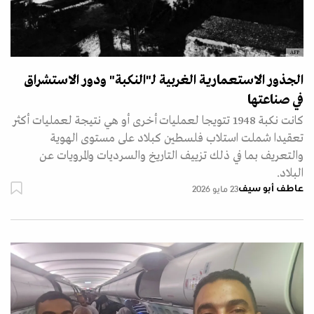
AFP
الجذور الاستعمارية الغربية لـ"النكبة" ودور الاستشراق
في صناعتها
كانت نكبة 1948 تتويجا لعمليات أخرى أو هي نتيجة لعمليات أكثر
تعقيدا شملت استلاب فلسطين كبلاد على مستوى الهوية
والتعريف بما في ذلك تزييف التاريخ والسرديات والمرويات عن
البلاد.
عاطف أبو سيف
23 مايو 2026