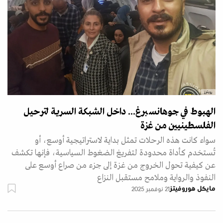
رويترز
الهبوط في جوهانسبرغ... داخل الشبكة السرية لترحيل
الفلسطينيين من غزة
سواء كانت هذه الرحلات تمثل بداية لاستراتيجية أوسع، أو
تُستخدم كأداة محدودة لتفريغ الضغوط السياسية، فإنها تكشف
عن كيفية تحول الخروج من غزة إلى جزء من صراع أوسع على
النفوذ والرواية وملامح مستقبل النزاع
مايكل هوروفيتز
21 نوفمبر 2025