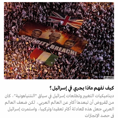
Reuters
كيف نفهم ماذا يجري في إسرائيل؟
ديناميكيات التغيير وتطلعات إسرائيل في سياق "النتنياهونية"، كان
من المفروض أن تبعدها أكثر عن العالم العربي، لكن ضعف العالم
العربي جعل هذه المعادلة أكثر تعقيدا وتركيبا، واستمرت إسرائيل
في حصد الإنجازات