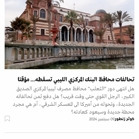
Shutterstock
تحالفات محافظ البنك المركزي الليبي تسقطه... مؤقتا
هل انتهى دور "الثعلب" محافظ مصرف ليبيا المركزي الصديق
الكبير، الرجل القوي حتى وقت قريب؟ هل دفع ثمن تحالفاته
الجديدة، وتحوله من أميركا الى المعسكر الشرقي، أم هي مجرد
محطة جديدة وسيعود كعادته؟
كوثر زنطور
09 سبتمبر 2024