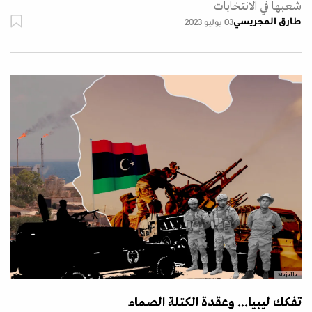
شعبها في الانتخابات
طارق المجريسي
03 يوليو 2023
Majalla
تفكك ليبيا... وعقدة الكتلة الصماء