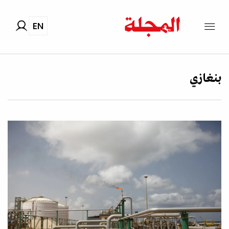
EN
بنغازي