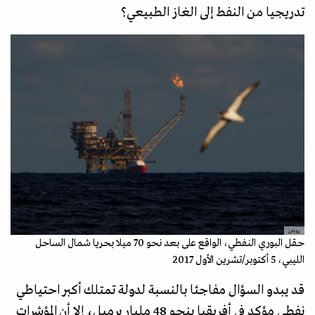
تدريجيا من النفط إلى الغاز الطبيعي؟
رويترز
حقل البوري النفطي، الواقع على بعد نحو 70 ميلا بحريا شمال الساحل
الليبي، 5 أكتوبر/تشرين الأول 2017
قد يبدو السؤال مفاجئا بالنسبة لدولة تمتلك أكبر احتياطي
نفطي مؤكد في أفريقيا بنحو 48 مليار برميل، إلا أن المؤشرات