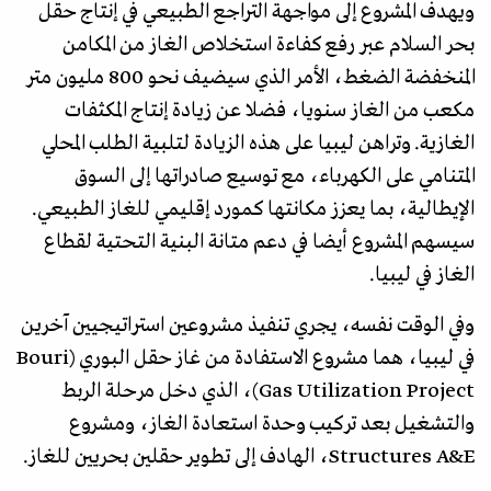
ويهدف المشروع إلى مواجهة التراجع الطبيعي في إنتاج حقل
بحر السلام عبر رفع كفاءة استخلاص الغاز من المكامن
المنخفضة الضغط، الأمر الذي سيضيف نحو 800 مليون متر
مكعب من الغاز سنويا، فضلا عن زيادة إنتاج المكثفات
الغازية. وتراهن ليبيا على هذه الزيادة لتلبية الطلب المحلي
المتنامي على الكهرباء، مع توسيع صادراتها إلى السوق
الإيطالية، بما يعزز مكانتها كمورد إقليمي للغاز الطبيعي.
سيسهم المشروع أيضا في دعم متانة البنية التحتية لقطاع
الغاز في ليبيا.
وفي الوقت نفسه، يجري تنفيذ مشروعين استراتيجيين آخرين
في ليبيا، هما مشروع الاستفادة من غاز حقل البوري (Bouri
Gas Utilization Project)، الذي دخل مرحلة الربط
والتشغيل بعد تركيب وحدة استعادة الغاز، ومشروع
Structures A&E، الهادف إلى تطوير حقلين بحريين للغاز.