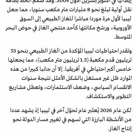
إيطاليا في أكتوبر/تشرين الأول 2004. وقد صُمم الخط بطاقة
نقل أولية تبلغ نحو 8 مليارات متر مكعب سنويا، مما جعل
ليبيا لأول مرة موردا مباشرا للغاز الطبيعي إلى السوق
الأوروبية، ورسّخ مكانتها كأحد منتجي الغاز في حوض البحر
المتوسط.
وتقدر احتياطيات ليبيا المؤكدة من الغاز الطبيعي بنحو 53
تريليون قدم مكعبة (1.5 تريليون متر مكعب)، مما يجعلها
خامس أكبر احتياطي في أفريقيا. إلا أن جانبا كبيرا من هذه
الموارد ظل غير مستغل بالشكل الأمثل نتيجة سنوات
الانقسام السياسي، وضعف الاستثمارات، وتعطل مشاريع
التطوير والاستكشاف.
لكن عام 2026 يُعتَبر عام تحوّل آخر في ليبيا إذ يشهد عددا
من الأنشطة البارزة التي تسهم في تغيير مسار الدولة نحو
إنتاج الغاز.