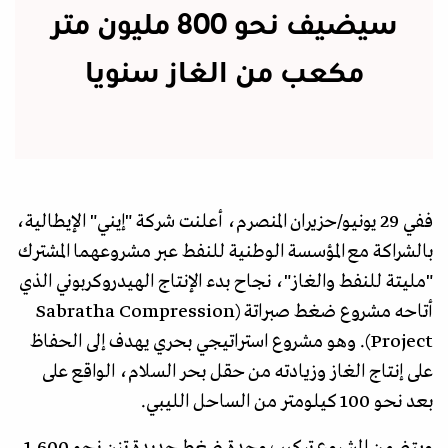
سيضيف نحو 800 مليون متر
مكعب من الغاز سنويا
ففي 29 يونيو/حزيران المنصرم، أعلنت شركة "إيني" الإيطالية،
بالشراكة مع المؤسسة الوطنية للنفط عبر مشروعهما المشترك
"مليتة للنفط والغاز"، نجاح بدء الإنتاج الهيدروكربوني الذي
أتاحه مشروع ضغط صبراتة (Sabratha Compression
Project). وهو مشروع استراتيجي بحري يهدف إلى الحفاظ
على إنتاج الغاز وزيادته من حقل بحر السلام، الواقع على
بعد نحو 100 كيلومتر من الساحل الليبي.
ويتضمن المشروع تركيب وحدة ضغط جديدة تزن نحو 1,600