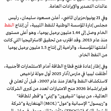
عائدات التصدير والإيرادات العامة.
وفي 21 يونيو/حزيران الماضي، أعلن مسعود سليمان، ​رئيس
مجلس ‌إدارة المؤسسة الوطنية للنفط الليبية، أن إنتاج
النفط
⁠الخام وصل ​إلى 1.44 مليون ​برميل يوميا، وهو أعلى مستوى
منذ ​عام 2013. وقد اقترب من ⁠تحقيق الاستراتيجيا التي كانت
أعلنتها المؤسسة، ​والرامية ⁠إلى إنتاج 1.5 مليون ​برميل يوميا ​
من ⁠النفط الخام.
وفي إطار إعادة فتح قطاع الطاقة أمام الاستثمارات الأجنبية،
أطلقت ليبيا في مارس/آذار 2025 أول جولة تراخيص
لاستكشاف النفط والغاز منذ عام 2007، قبل أن تعلن في
فبراير/شباط 2026 منح الامتيازات لعدد من كبرى الشركات
العالمية، من بينها "شيفرون" و"إيني" و"قطر للطاقة"
و"ريبسول" الإسبانية و"مول" (MOL) الهنغارية و"شركة
البترول التركية" (TPOC) و"أيتيو" النيجيرية، في مؤشر الى