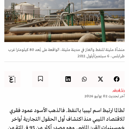
رويترز
منشأة مليتة للنفط والغاز في مدينة مليتة، الواقعة على بُعد 80 كيلومترا غرب
طرابلس، 6 سبتمبر/أيلول 2011
رنا فريفر
آخر تحديث
02 يوليو 2026
لطالما ارتبط اسم ليبيا بالنفط. فالذهب الأسود عمود فقري
للاقتصاد الليبي منذ اكتشاف أول الحقول التجارية أواخر
خمسينيات القرن الماضي. وهو مصدر أكثر من 95 في المئة من