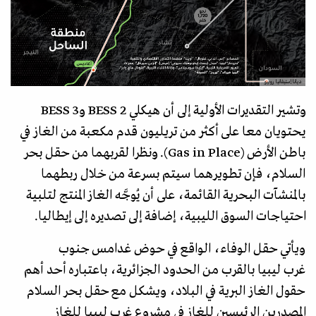
ديانا إستيفانيا روبيو
وتشير التقديرات الأولية إلى أن هيكلي BESS 2 وBESS 3
يحتويان معا على أكثر من تريليون قدم مكعبة من الغاز في
باطن الأرض (Gas in Place). ونظرا لقربهما من حقل بحر
السلام، فإن تطويرهما سيتم بسرعة من خلال ربطهما
بالمنشآت البحرية القائمة، على أن يُوجَّه الغاز المنتج لتلبية
احتياجات السوق الليبية، إضافة إلى تصديره إلى إيطاليا.
ويأتي حقل الوفاء، الواقع في حوض غدامس جنوب
غرب ليبيا بالقرب من الحدود الجزائرية، باعتباره أحد أهم
حقول الغاز البرية في البلاد، ويشكل مع حقل بحر السلام
المصدرين الرئيسين للغاز في مشروع غرب ليبيا للغاز