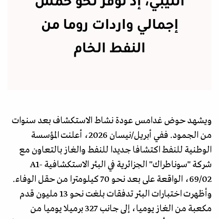
الليبي، إذ توفر نحو خمس
إجمالي واردات روما من
النفط الخام
ويشهد حوض غدامس عودة نشاط الاستكشاف بعد سنوات
من الجمود. ففي أبريل/نيسان 2026، أعلنت المؤسسة
الوطنية للنفط اكتشافا جديدا للنفط والغاز بالتعاون مع
شركة "سوناطراك" الجزائرية في البئر الاستكشافية A1-
69/02، الواقعة على بعد نحو 70 كيلومترا من حقل الوفاء.
وأظهرت اختبارات البئر تدفقات بلغت نحو 13 مليون قدم
مكعبة من الغاز يوميا، إلى جانب 327 برميلا يوميا من