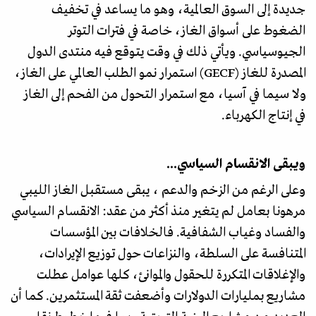
جديدة إلى السوق العالمية، وهو ما يساعد في تخفيف
الضغوط على أسواق الغاز، خاصة في فترات التوتر
الجيوسياسي. ويأتي ذلك في وقت يتوقع فيه منتدى الدول
المصدرة للغاز (GECF) استمرار نمو الطلب العالمي على الغاز،
ولا سيما في آسيا، مع استمرار التحول من الفحم إلى الغاز
في إنتاج الكهرباء.
ويبقى الانقسام السياسي...
وعلى الرغم من الزخم والدعم ، يبقى مستقبل الغاز الليبي
مرهونا بعامل لم يتغير منذ أكثر من عقد: الانقسام السياسي
والفساد وغياب الشفافية. فالخلافات بين المؤسسات
المتنافسة على السلطة، والنزاعات حول توزيع الإيرادات،
والإغلاقات المتكررة للحقول والموانئ، كلها عوامل عطلت
مشاريع بمليارات الدولارات وأضعفت ثقة المستثمرين. كما أن