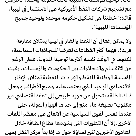
مع تشجيع شركات النفط الأميركية على الاستثمار في ليبيا،
قائلا: "خطتنا هي تشكيل حكومة موحدة وتوحيد جميع
المؤسسات الليبية".
ولا يمكن إغفال أن النفط والغاز في ليبيا يمثلان مفارقة
فريدة. فهما أكثر القطاعات تعرضا للتجاذبات السياسية،
لكنهما في الوقت نفسه أكثرها توحيدا للدولة. فعلى الرغم
من الانقسام والتجاذبات بين الحكومات والمؤسسات، بقيت
المؤسسة الوطنية للنفط والإيرادات النفطية تمثلان الإطار
الاقتصادي الوحيد الذي يعتمد عليه جميع الأطراف. وجعل
ذلك الطاقة تتحول من مورد طبيعي إلى "عقد اقتصادي غير
مكتوب" بصيغة ما، منع إلى حد ما انهيار الدولة، حتى
عندما تعجز القوى السياسية عن الاتفاق على معظم الملفات
الأخرى. إلا أن التطورات التي يشهدها قطاع الطاقة خلال
العامين الأخيرين تثير تساؤلا حول ما إذا بدأ مركز الثقل يميل