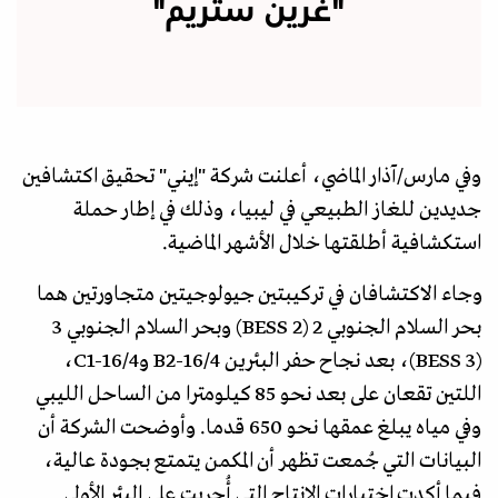
"غرين ستريم"
وفي مارس/آذار الماضي، أعلنت شركة "إيني" تحقيق اكتشافين
جديدين للغاز الطبيعي في ليبيا، وذلك في إطار حملة
استكشافية أطلقتها خلال الأشهر الماضية.
وجاء الاكتشافان في تركيبتين جيولوجيتين متجاورتين هما
بحر السلام الجنوبي 2 (BESS 2) وبحر السلام الجنوبي 3
(BESS 3)، بعد نجاح حفر البئرين B2-16/4 وC1-16/4،
اللتين تقعان على بعد نحو 85 كيلومترا من الساحل الليبي
وفي مياه يبلغ عمقها نحو 650 قدما. وأوضحت الشركة أن
البيانات التي جُمعت تظهر أن المكمن يتمتع بجودة عالية،
فيما أكدت اختبارات الإنتاج التي أُجريت على البئر الأولى