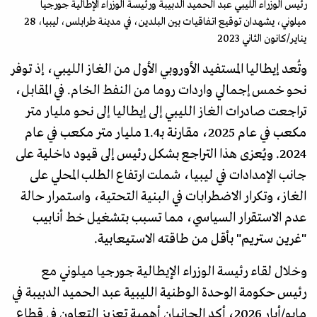
رئيس الوزراء الليبي عبد الحميد الدبيبة ورئيسة الوزراء الإطالية جورجيا
ميلوني، يشهدان توقيع اتفاقيات بين البلدين، في مدينة طرابلس، ليبيا، 28
يناير/كانون الثاني 2023
وتُعد إيطاليا المستفيد الأوروبي الأول من الغاز الليبي، إذ توفر
نحو خمس إجمالي واردات روما من النفط الخام. في المقابل،
تراجعت صادرات الغاز الليبي إلى إيطاليا إلى نحو مليار متر
مكعب في عام 2025، مقارنة بـ1.4 مليار متر مكعب في عام
2024. ويُعزى هذا التراجع بشكل رئيس إلى قيود داخلية على
جانب الإمدادات في ليبيا، شملت ارتفاع الطلب المحلي على
الغاز، وتكرار الاضطرابات في البنية التحتية، واستمرار حالة
عدم الاستقرار السياسي، مما تسبب بتشغيل خط أنابيب
"غرين ستريم" بأقل من طاقته الاستيعابية.
وخلال لقاء رئيسة الوزراء الإيطالية جورجيا ميلوني مع
رئيس حكومة الوحدة الوطنية الليبية عبد الحميد الدبيبة في
مايو/أيار 2026، أكد الجانبان أهمية تعزيز التعاون في قطاع