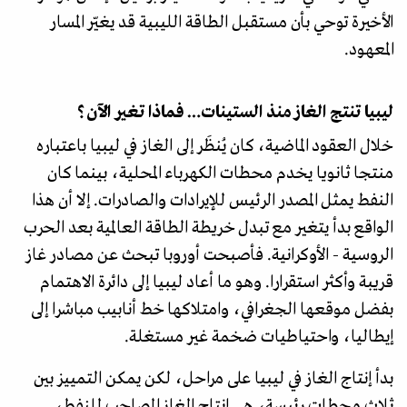
الأخيرة توحي بأن مستقبل الطاقة الليبية قد يغيّر المسار
المعهود.
ليبيا تنتج الغاز منذ الستينات… فماذا تغير الآن؟
خلال العقود الماضية، كان يُنظَر إلى الغاز في ليبيا باعتباره
منتجا ثانويا يخدم محطات الكهرباء المحلية، بينما كان
النفط يمثل المصدر الرئيس للإيرادات والصادرات. إلا أن هذا
الواقع بدأ يتغير مع تبدل خريطة الطاقة العالمية بعد الحرب
الروسية - الأوكرانية. فأصبحت أوروبا تبحث عن مصادر غاز
قريبة وأكثر استقرارا. وهو ما أعاد ليبيا إلى دائرة الاهتمام
بفضل موقعها الجغرافي، وامتلاكها خط أنابيب مباشرا إلى
إيطاليا، واحتياطيات ضخمة غير مستغلة.
بدأ إنتاج الغاز في ليبيا على مراحل، لكن يمكن التمييز بين
ثلاث محطات رئيسة، هي إنتاج الغاز المصاحب للنفط،