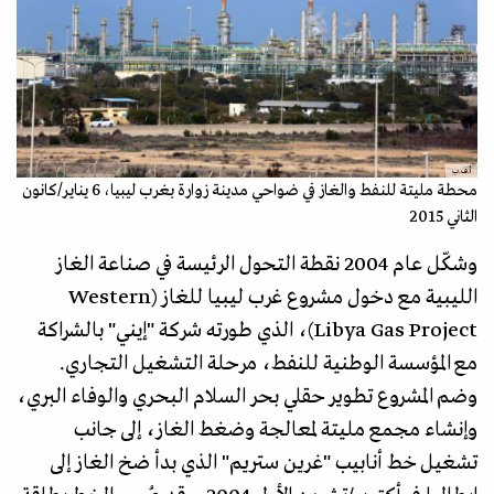
أ.ف.ب
محطة مليتة للنفط والغاز في ضواحي مدينة زوارة بغرب ليبيا، 6 يناير/كانون
الثاني 2015
وشكّل عام 2004 نقطة التحول الرئيسة في صناعة الغاز
الليبية مع دخول مشروع غرب ليبيا للغاز (Western
Libya Gas Project)، الذي طورته شركة "إيني" بالشراكة
مع المؤسسة الوطنية للنفط، مرحلة التشغيل التجاري.
وضم المشروع تطوير حقلي بحر السلام البحري والوفاء البري،
وإنشاء مجمع مليتة لمعالجة وضغط الغاز، إلى جانب
تشغيل خط أنابيب "غرين ستريم" الذي بدأ ضخ الغاز إلى