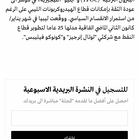
عودة الثقة بإمكانات قطاع الهيدروكربونات الليبي على الرغم
من استمرار الانقسام السياسي. ووقّعت ليبيا في شهر يناير/
كانون الثاني الماضي اتفاقية مدتها 25 عاما لتطوير قطاع
النفط مع شركتَي "توتال إنرجيز" و"كونوكو فيليبس".
للتسجيل في
النشرة البريدية
الاسبوعية
احصل على أفضل ما تقدمه "المجلة" مباشرة الى بريدك.