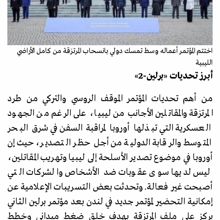
اختتم المؤتمر أعماله وسط تمسك دولي بانسحاب المرتزقة من كامل الأراضي
الليبية
أبرز تحديات
«
برلين-2
»
من أهم تحديات المؤتمر الموقف الروسي والتركي من طرد
المرتزقة والمقاتلين الأجانب من ليبيا، على الرغم من الجهود
العسكرية التي تبذلها أوروبا لمراقبة السفن في شرق البحر
المتوسط ​​والرقابة الدولية من أجل حظر التصدير، حيث إن
أوروبا في موضوع تصدير الأسلحة إلى ليبيا وتهريب المقاتلين،
ليس لديها سوى عقوبات ضد الأشخاص والشركات التي
أصبحت غير فعالة. وتحدثت بعض التسريبات الإعلامية عن
إمكانية التحضير لمؤتمر جديد في لندن بعد مؤتمر برلين الثاني
يركز على ملف المرتزقة بهدف خلق ضغط ميداني وخطط