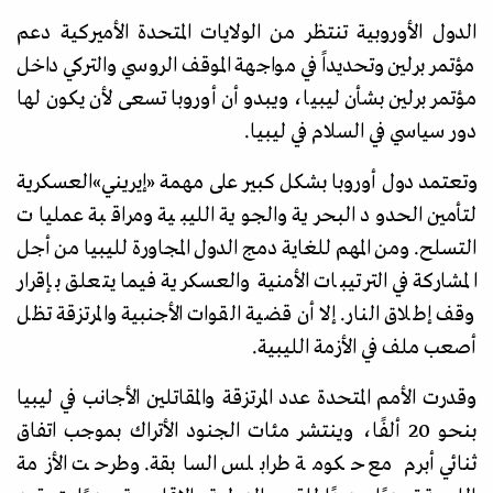
الدول الأوروبية تنتظر من الولايات المتحدة الأميركية دعم
مؤتمر برلين وتحديداً في مواجهة الموقف الروسي والتركي داخل
مؤتمر برلين بشأن ليبيا، ويبدو أن أوروبا تسعى لأن يكون لها
دور سياسي في السلام في ليبيا.
وتعتمد دول أوروبا بشكل كبير على مهمة
«
إيريني
»
العسكرية
لتأمين الحدود البحرية والجوية الليبية ومراقبة عمليات
التسلح. ومن المهم للغاية دمج الدول المجاورة لليبيا من أجل
المشاركة في الترتيبات الأمنية والعسكرية فيما يتعلق بإقرار
وقف إطلاق النار. إلا أن قضية القوات الأجنبية والمرتزقة تظل
أصعب ملف في الأزمة الليبية.
وقدرت الأمم المتحدة عدد المرتزقة والمقاتلين الأجانب في ليبيا
بنحو 20 ألفًا، وينتشر مئات الجنود الأتراك بموجب اتفاق
ثنائي أبرم مع حكومة طرابلس السابقة. وطرحت الأزمة