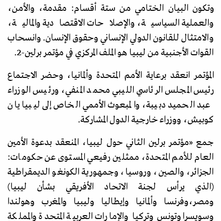
وتكون البيان الختامي من ستة أقسام: مقدمة، والأمن،
والعملية السياسية، والإصلاحات الاقتصادية والمالية،
والامتثال للقانون الدولي الإنساني وحقوق الإنسان. وانسحاب
القوات الأجنبية من ليبيا هو الملف المركزي في مؤتمر برلين-2.
المؤتمر انعقد برعاية الأمم المتحدة وألمانيا، وحضر الاجتماع
رئيس المجلس الرئاسي الليبي محمد المنفي، ورئيس الوزراء
عبد الحميد دبيبة، والمبعوث الأممي الخاص إلى ليبيا يان
كوبيش، ووزراء خارجية الدول المشاركة
.
جمع
«
مؤتمر برلين الثاني حول ليبيا، المنعقد بدعوة الأمين
العام للأمم المتحدة، ممثلين رفيعي المستوى عن حكومات:
الجزائر، والصين، وروسيا، وجمهورية الكونغو الديمقراطية
(الذي يرأس لجنة الاتحاد الأفريقي بشأن ليبيا)
ومصر
،
وفرنسا وألمانيا وإيطاليا وليبيا والمغرب وهولندا
وسويسرا وتونس وتركيا والإمارات العربية المتحدة والمملكة