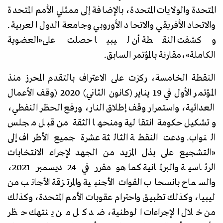
المتحدة والولايات المتحدة، بالإضافة إلى ممثلي الأمم المتحدة
والاتحاد الأفريقي والاتحاد الأوروبي وجامعة الدول العربية.
وكشفت النقطة أن ليبيا حصلت على
«
العضوية
الكاملة
»،
مقارنة بالمؤتمر السابق.
النقطة الخامسة، ركزت على الاعتراف بالتقدم المحرز منذ
المؤتمر الأول في 19 يناير (كانون الثاني) 2020 (وقف الأعمال
العدائية، واستمرار وقف إطلاق النار، ورفع الحظر النفطي،
وتشكيل حكومة انتقالية ومنحها الثقة من قبل مجلس
النواب. ودعت النقطة الثالثة عشرة جميع الأطراف إلى
«
التشجيع على بذل المزيد من الجهد لإجراء الانتخابات
الرئاسية والبرلمانية كما هو مقرر في 24 ديسمبر 2021،
والسماح بانسحاب القوات الأجنبية والمرتزقة الأجانب من
ليبيا، وكذلك تطبيق واحترام عقوبات الأمم المتحدة، وكذلك
من خلال الإجراءات الوطنية، ضد كل من ينتهك حظر