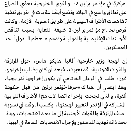
مركزيًا في مؤتمر برلين-2، والقوى الخارجية تغذي الصراع
على نطاق واسع في البلاد وتضع أيضًا عقبات في طريق تنفيذ
تفاهمات الأطراف الليبية على طريق تسوية الأزمة. وكانت
فرص نجاح مؤتمر برلين-2 ضيقة للغاية بسبب تناقض
الأجندات الإقليمية والدولية وتدعم معظم الدول أحد
المعسكرين.
إن لهجة وزير خارجية ألمانيا هايكو ماس، حول المرتزقة
والقوات الاجنبية، قد تغيرت، فبعد أن كان يطالب بإخراجها
فورا، طلب في البيان الختامي أن يكون إخراجها تدريجيا،
وهذا يعني أن هناك
«
خرقا
»
لمؤتمر برلين من قبل حكومة
أنقرة، والتي نجحت بإجراء اتصالات مع الأطراف الليبية
المشاركة في المؤتمر لتغيير لهجتها، وكسب الوقت في تسوية
ملف المرتزقة والقوات الأجنبية إلى ما بعد الانتخابات، وهذا
بحد ذاته تهديد للدستور ولإجراء الانتخابات العامة في ليبيا.