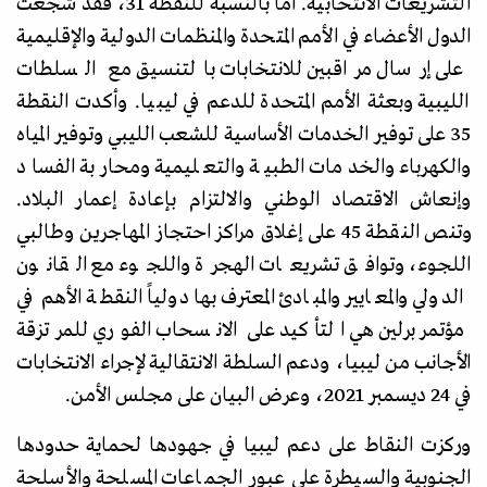
التشريعات الانتخابية. أما بالنسبة للنقطة 31، فقد شجعت
الدول الأعضاء في الأمم المتحدة والمنظمات الدولية والإقليمية
على إرسال مراقبين للانتخابات بالتنسيق مع السلطات
الليبية وبعثة الأمم المتحدة للدعم في ليبيا. وأكدت النقطة
35 على توفير الخدمات الأساسية للشعب الليبي وتوفير المياه
والكهرباء والخدمات الطبية والتعليمية ومحاربة الفساد
وإنعاش الاقتصاد الوطني والالتزام بإعادة إعمار البلاد.
وتنص النقطة 45 على إغلاق مراكز احتجاز المهاجرين وطالبي
اللجوء، وتوافق تشريعات الهجرة واللجوء مع القانون
الدولي والمعايير والمبادئ المعترف بها دولياً النقطة الأهم في
مؤتمر برلين هي التأكيد على الانسحاب الفوري للمرتزقة
الأجانب من ليبيا، ودعم السلطة الانتقالية لإجراء الانتخابات
في 24 ديسمبر 2021، وعرض البيان على مجلس الأمن.
وركزت النقاط على دعم ليبيا في جهودها لحماية حدودها
الجنوبية والسيطرة على عبور الجماعات المسلحة والأسلحة