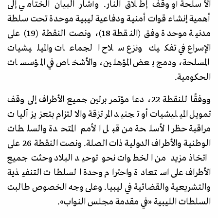
الأسلحة أو وقف إطلاق النار. وأشار البيان الختامي إلى
أهمية إنشاء قوات أمنية ودفاعية ليبية موحدة تحت سلطة
مدنية موحدة وفق (النقطة 18)، ونصت النقطة (19) على
الإسراع في تفكيك ونزع سلاح الجماعات والميليشيات
المسلحة، ودمج بعض المؤهلين، والأشخاص في المؤسسات
الحكومية.
ووفقًا للنقطة 22، دعا مؤتمر برلين جميع الأطراف إلى وقف
تمويل الميليشيات أو تجنيد المرتزقة والالتزام بتعزيز آليات
مراقبة حظر الأسلحة من قبل الأمم المتحدة والسلطات
الوطنية والأطراف الدولية ذات الصلة. ونصت النقطة 26 على
اتخاذ مزيد من الخطوات نحو توحيد البلاد وحثت جميع
الأطراف على استعادة واحترام وحدة السلطات التنفيذية
والتشريعية والقضائية في ليبيا. وعلى وجه الخصوص طالبت
السلطات الليبية
«
في مقدمة مجلس النواب
».