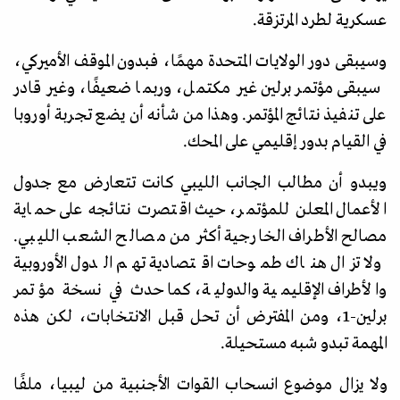
عسكرية لطرد المرتزقة.
وسيبقى دور الولايات المتحدة مهمًا، فبدون الموقف الأميركي،
سيبقى مؤتمر برلين غير مكتمل، وربما ضعيفًا، وغير قادر
على تنفيذ نتائج المؤتمر. وهذا من شأنه أن يضع تجربة أوروبا
في القيام بدور إقليمي على المحك.
ويبدو أن مطالب الجانب الليبي كانت تتعارض مع جدول
الأعمال المعلن للمؤتمر، حيث اقتصرت نتائجه على حماية
مصالح الأطراف الخارجية أكثر من مصالح الشعب الليبي.
ولا تزال هناك طموحات اقتصادية تهم الدول الأوروبية
والأطراف الإقليمية والدولية، كما حدث في نسخة مؤتمر
برلين-1، ومن المفترض أن تحل قبل الانتخابات، لكن هذه
المهمة تبدو شبه مستحيلة.
ولا يزال موضوع انسحاب القوات الأجنبية من ليبيا، ملفًا