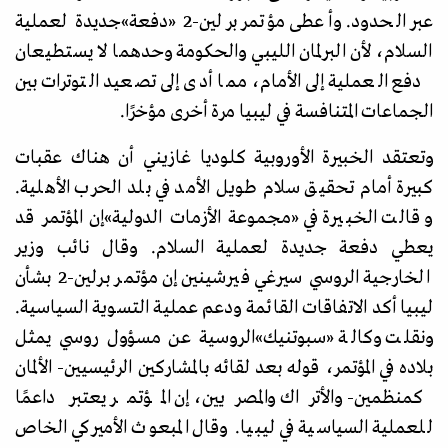
عبر الحدود. وأعطى مؤتمر برلين-2
«
دفعة
»
جديدة لعملية
السلام، لأن البرلمان الليبي والحكومة وحدهما لا يستطيعان
دفع العملية إلى الأمام، مما أدى إلى تصعيد التوترات بين
الجماعات المتنافسة في ليبيا مرة أخرى مؤخرًا.
وتعتقد الخبيرة الأوروبية كلوديا غازيني أن هناك عقبات
كبيرة أمام تحقيق سلام طويل الأمد في بلد الحرب الأهلية.
وقالت الخبيرة في
«
مجموعة الأزمات الدولية
»
إن المؤتمر قد
يعطي دفعة جديدة لعملية السلام. وقال نائب وزير
الخارجية الروسي سيرغي فيرشينين إن مؤتمر برلين-2 بشأن
ليبيا أكد الاتفاقات القائمة ودعم عملية التسوية السياسية.
ونقلت وكالة
«
سبوتنيك
»
الروسية عن مسؤول روسي يمثل
بلاده في المؤتمر، قوله بعد لقائه بالمشاركين الرئيسيين- الألمان
كمنظمين- والأتراك والمصريين، إن المؤتمر يعتبر داعمًا
للعملية السياسية في ليبيا. وقال المبعوث الأميركي الخاص