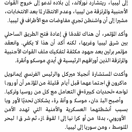
إلى ليبيا، ريتشارد نورلاند، إن بلاده تدعو إلى خروج القوات
الأجنبية والمرتزقة من ليبيا، وعدم الانتظار لما بعد الانتخابات،
مشيرا إلى أن واشنطن تجري مفاوضات مع الأطراف في ليبيا.
وأكد المؤتمر، أن هناك تقدمًا في إعادة فتح الطريق الساحلي
بين شرق ليبيا وغربها، لكنه أكد أن هذا لا يكفي. وانعقد
مؤتمر برلين بعد جهود مكثفة لتفكيك ملف القوات الأجنبية
والمرتزقة الذين أوراقهم الرئيسية في أيدي موسكو وأنقرة.
وأكدت المستشارة أنجيلا ميركل والرئيس الفرنسي إيمانويل
ماكرون في اجتماعهما قبل أيام قليلة من المؤتمر أن أوروبا
تواجه
«
تحديات كبيرة
»
في التعامل مع كل من روسيا وتركيا.
وأصبح البلدان، موسكو وأنقرة، يشكلان تحديًا لأوروبا
بسبب أنشطتهما العسكرية والأمنية التي تهدد الأمن
الأوروبي، بدءًا من أوكرانيا إلى القوقاز، ثم شرق البحر
المتوسط ​​، ومن سوريا إلى ليبيا.