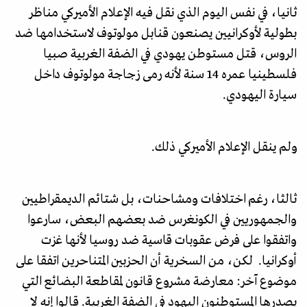
ثانيا، في نفس اليوم الذي نقل فيه الإعلام الأميركي مناظر
بطولية لأوكرانيين يصنعون قنابل مولوتوف لاستخدامها ضد
الروس، قتل مستوطن يهودي في الضفة الغربية صبيا
فلسطينيا عمره 14 سنة لأنه رمى زجاجة مولوتوف داخل
سيارة اليهودي.
ولم ينقل الإعلام الأميركي ذلك.
ثالثا، رغم اختلافات ومشاحنات، بل شتائم الديمقراطيين
والجمهوريين في الكونغرس ضد بعضهم البعض، سارعوا
واتفقوا على فرض عقوبات قاسية ضد روسيا لأنها غزت
أوكرانيا. لكن، من السخرية أن الحزبين المتناحرين اتفقا على
موضوع آخر: معارضة مشروع قانون لمقاطعة البضائع التي
يصدرها المستوطنون اليهود في الضفة الغربية. قالوا إنه لا