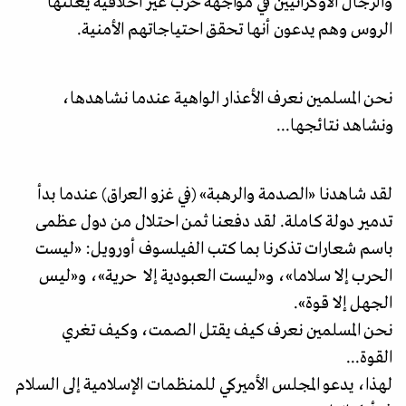
والرجال الأوكرانيين في مواجهة حرب غير أخلاقية يعلنها
الروس وهم يدعون أنها تحقق احتياجاتهم الأمنية.
نحن المسلمين نعرف الأعذار الواهية عندما نشاهدها،
ونشاهد نتائجها...
لقد شاهدنا «الصدمة والرهبة» (في غزو العراق) عندما بدأ
تدمير دولة كاملة. لقد دفعنا ثمن احتلال من دول عظمى
باسم شعارات تذكرنا بما كتب الفيلسوف أورويل: «ليست
الحرب إلا سلاما»، و«ليست العبودية إلا حرية»، و«ليس
الجهل إلا قوة».
نحن المسلمين نعرف كيف يقتل الصمت، وكيف تغري
القوة...
لهذا، يدعو المجلس الأميركي للمنظمات الإسلامية إلى السلام