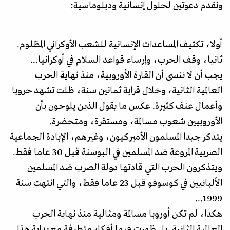
ونقدم دعوتين لحلول إنسانية ودبلوماسية:
أولا، تكثيف المساعدات الإنسانية للشعب الأوكراني المظلوم.
ثانيا، وقف الحرب، وإرساء قواعد السلام في أوكرانيا...
يجب أن لا ننسى أن القارة الأوروبية، منذ نهاية الحرب
العالمية الثانية، وخلال قرابة ثمانين سنة، ظلت تشهد حروبا
وأعمال عنف كثيرة. عكس ما يقول الذين يلوحون بأن
الأوروبيين شعوب مسالمة، ومستقرة، ومتحضرة.
يتذكر جيدا المسلمون الأميركيون، وغيرهم، الإبادة الجماعية
الصربية المروعة ضد المسلمين في البوسنة قبل 30 عاما فقط.
ويتذكرون الحرب التي قادتها دولة الصرب ضد المسلمين
الألبانيين في كوسوفو قبل 23 عاما فقط، والتي انتهت سنة
1999...
هكذا، لم تكن أوروبا مسالمة ومثالية منذ نهاية الحرب
العالمية الثانية. بل ظهرت فيها أفكار متطرفة مع بداية هذا