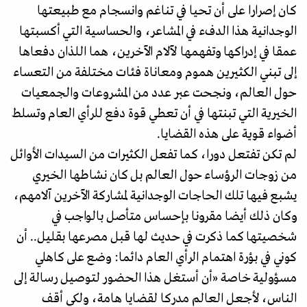
کان إصرارا على أن تحيا في تناغم وانسجام مع طبيعتها
الوجدانية هذا الدفء في المشاعر، والحساسية التي أكسبتها
عمقا في إدراكها وتفهمها لآلام الآخرين، هما اللذان دفعاها
إلى تبني الكثيرين هموم ومعاناة فئات مختلفة من التعساء
حول العالم، ونجحت عبر عدد من المشروعات والجمعيات
الخيرية التي تبنتها في أن تعطي قوة دفع للرأي العام وتسلط
أضواء قوية على هذه القضايا.
لم تكن تفتعل دورا، كما تفعل الكثيرات من السيدات الأوائل
من زوجات الرؤساء حول العالم بل كان نشاطها الخيري
يشبع فيها تلك الحاجات الوجدانية لمشاركة الآخرين آلامهم،
وكان ذلك أيضا مقرونا بإحساس متأصل بالواجب في
شخصيتها كما ذكرت في حديث لها قبل مصرعها بقليل.. أن
كوني في بؤرة اهتمام الرأي العام دائما: وضع على كاهلي
مسؤولية خاصة «أن أستغل هذا الحضور لتوصيل رسالة إلى
الناس، لأجعل العالم مدركا لقضايا هامة، ولكي أقف