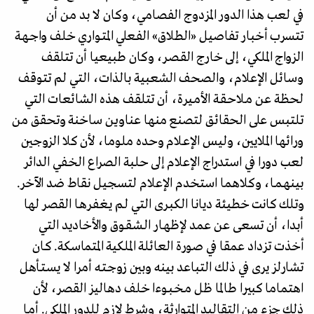
في لعب هذا الدور المزدوج الفصامي، وكان لا بد من أن
تتسرب أخبار تفاصيل «الطلاق» الفـعلي المتـواري خلف واجـهـة
الزواج الملكي، إلى خارج القـصـر، وكان طبيعيا أن تتلقف
وسائل الإعلام، والصحف الشعبية بالذات، التي لم تتوقف
لحظة عن مـلاحـقـة الأمـيـرة، أن تتلقف هذه الشائعات التي
تلتبس على الحقائق لتصنع منها عناوين ساخنة وتحقق من
ورائها الملايين، وليس الإعـلام وحده ملوما، لأن كلا الزوجين
لعب دورا في استدراج الإعلام إلى حلبة الصـراع الخـفي الدائر
بينهـمـا، وكلاهما استخدم الإعلام لتسجيل نقاط ضد الآخر.
وتلك كانت خطيئة ديانا الكبـرى التي لـم يـغـفـرهـا القصر لها
أبدا، أن تسعى عن عمد لإظهـار الـشـقـوق والأخاديد التي
أخذت تزداد عمقا في صورة العائلة الملكية المتماسكة. كـان
تشارلز يرى في ذلك التباعد بينه وبين زوجـتـه أمـرا لا يسـتـأهل
اهتماما كبيرا طالما ظل مـخـبـوءا خلف دهاليز القصر، لأن
ذلك جزء من التقاليد المتوارثة، وشرط لازم للدور الملكي. أمـا