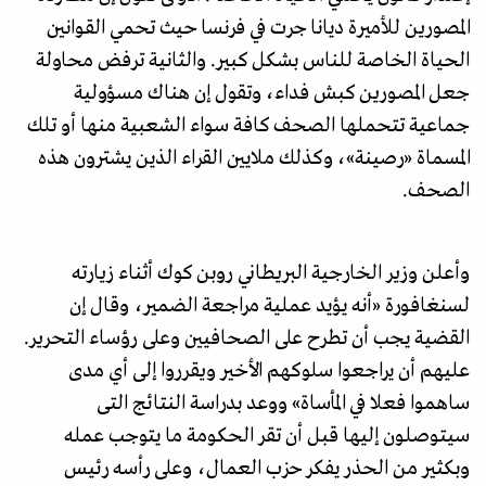
المصورين للأميرة ديانا جرت في فرنسا حيث تحمي القوانين
الحياة الخاصة للناس بشكل كبير. والثانية ترفض محاولة
جعل المصورين كبش فداء، وتقول إن هناك مسؤولية
جماعية تتحملها الصحف كافة سواء الشعبية منها أو تلك
المسماة «رصينة»، وكذلك ملايين القراء الذين يشترون هذه
الصحف.
وأعلن وزير الخارجية البريطاني روبن كوك أثناء زيارته
لسنغافورة «أنه يؤيد عملية مراجعة الضمير، وقال إن
القضية يجب أن تطرح على الصحافيين وعلى رؤساء التحرير.
عليهم أن يراجعوا سلوكهم الأخير ويقرروا إلی أي مدی
ساهموا فعلا في المأساة» ووعد بدراسة النتائج التى
سيتوصلون إليها قبل أن تقر الحكومة ما يتوجب عمله
وبكثير من الحذر يفكر حزب العمال، وعلى رأسه رئيس