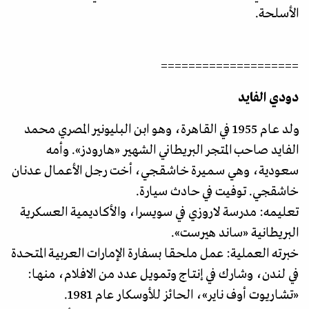
الأسلحة.
====================
دودي الفايد
ولد عـام 1955 في القـاهـرة، وهو ابن البليونير المصري محمد
الفايد صاحب المتجر البريطاني الشهير «هارودز». وأمه
سعودية، وهي سـمـيـرة خـاشـقـجي، أخت رجل الأعـمـال عـدنان
خاشقجي. توفيت في حادث سيارة.
تعليمه: مدرسة لاروزي في سويسرا، والأكاديمية العسكرية
البريطانية «ساند هيرست».
خبرته العملية: عمل ملحـقـا بسفارة الإمارات العـربيـة المتـحـدة
في لندن، وشارك في إنتـاج وتمويل عدد من الافلام، منهـا:
«تشـاريوت أوف ناير»، الحائز للأوسكار عام 1981.