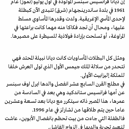
إن دیانا فرانسیس سبنسـر المولودة في أول يوليو (تموز) عـام
1961 في بلدة سـانـدريـنـجـهـام (شرق) تتـبـدى الآن كبطلة
لإحـدى المأسي الإغـريـقـيـة. ولدت وقـدرها المأساوي مسلط
عليها، ومـحـال أن تجد فكاكا منه مهما كانت براعتها في
المراوغـة، أو تسلحت بإرادة فولاذية للسيطرة على مـصـيـرها.
ومثل كل البطلات المأساويات كانت ديانا نبيلة المحتد فهي
تتـحـدر من سلالة الملك جيمس الأول الذي تولى العرش خلفا
للملكة إليزابيث الأولى.
في مطلع القرن السـابـع عـشـر انفصل والدها ایرل اوف سبنسر
عن أمها فرانسیس ستاندكيد وهي بعد في السادسة من
عمرها، هذا المصير ذاته سيتكرر مع ديانا بعد تسـعـة وعـشـريـن
عـامـا حين يتم طلاقها من تشارلز في عام 1996.
فالطفلة التي جاءت من بيت تحطم بانفصال الأبوين، عاشت
لـتـعيد تجربة والديها في الزواج الفاشل.