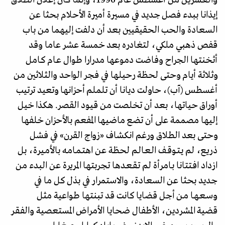
إيذانا ببدء فصل جديد في مسيرة أميرة الأحلام بحثا عن
السعادة والحب الحقيقيين بعد أن دلفت إليهما من باب
قفص ذهبي ملكي، لتغادره بعد خمسة عشر عاما وقد
أثخنتها الجراح وفاضت دموعها مدرارا طوال عـام كـامل
وثلاثة أيام وحتى لحظة رحيلها في فجر الواحد والثلاثين من
أغسطس (آب)، حاولت ديانا أن تلملم أحزانها وتعيد ترتيب
أوراق حياتها، بعد أن تخلصت من قيود القصر. هكذا خيل
إليها مصممة على أن تضع ماضيها المفعم بالأحزان خلفها
وحتى بعد الطلاق ورغم انکشاف «زواج القرن» في فشل
ذريع، لم يـتـوقـف الـعـالـم لحظة عن اهتـمـامـه بالأمـيـرة، بل
ازداد افـتتانا بـامـرأة لم تـقـعـدها تجربتها المريرة عن البدء من
جديد بحثا عن السعادة، والاستمرار في بذل كل ما في
وسـعـهـا مـن أجل قضايا كانت قد تبنتها طواعية مثل
قضية المشردين، الأطفال ضحايا الأمـراض المستعصية والفـقـر