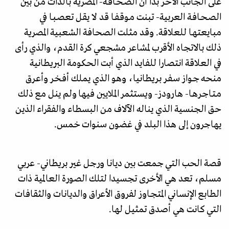
على الجانب الآخـر بدا أن الصـحـافـة- المصرية بالذات من بين
الصـحـافـة العربية- تبنت مـوقـفـا قد لا يقل تعصـبـا في
مبايعتهـا للعلاقة. وقد مثلت الصحافة الشعبية المصرية
ذلك بالاتجاه الأقرب لمشاعر مشجعي كرة القدم، والذي رأى
في العلاقة انتصارا للفايد الذي أبت الحكومة البريطانية
منحه جـواز سـفـر بـريطانيا، وهو الذي يملك أفـخـر وأعـرق
مـتـاجـرهـا- هارودز- ويستثمر الملايين فيها ولم ينل مع ذلك
حق الجنسية الذي يناله الآلاف من البسطاء والفقراء الذين
يهاجرون إلى هذا البلد في غضون سنوات خمس.
قصة الحب التي جمعت بين ديانا ورجل غير بريطاني- عربي
مسلم، تعد هي الأخرى تجسيدا لتلك الصورة العالمية ذات
الطابع الإنساني المتجـاوز لفروق الأعراق والديانات والثقافات
التي كانت هي أصدق تمثيل لها.