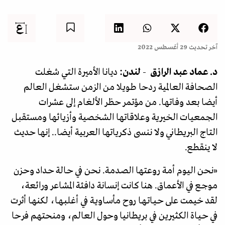
آخر تحديث
29 أغسطس 2022
د. عماد عبد الرازق
-
لندن:
ديانا الأميرة التي شغلت
الصحافة العالمية ردحا طويلا من الزمن ستشغل العالم
أيضا بعد وفاتها. من مؤتمر حظر الألغام إلى عشرات
الجمعيات الخيرية وعلاقاتها الشخصية وأزيائها ومستقبل
التاج البريطاني ولا ننسى ذكرياتها العربية أيضا.. إنها حديث
لا ينقطع.
«نحن اليوم أمـة روعتها الصـدمـة. نحن في حـالة حـداد وحـزن
مـوجـع في الأعماق. هنا كانت إنسانة دافئة المشاعر ورائعة،
لقد خيمت على حـيـاتـهـا روح مـأسـاويـة في أغلبـهـا، لكنهـا أثرت
في حـيـاة الكثيرين في بريطانيا وحول العالم، ومنحتهم فرحا