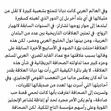
وفي العالم العربي كانت ديانا تتمتع بشعبية كبيرة لا تقل عن
مثيلاتها في أي بلد آخر بل إن الدور الذي لعبته كسفيرة
لبلدها إلى جوار زوجها تشارلز- في السنوات السابقة لانهيار
الزواج- في تمتين العلاقات التاريخية بين عدد من البلدان
العربية، ومن بينها دول الخليج العربي ومصر، لكن هذه
العلاقة احتلت بؤرة الضـوء في الأسابيع الأخيرة السابقة على
وفاتها بسبب علاقتها مع عماد الفايد المصري- العربي المسلم.
وجزء كبير مما تداولته الصحافة البريطانية في شأن هذه
العلاقة، لا يقر بالمرة الكيفية التي رأت بها ديانا العلاقة بقدر
ما أنه كان يعكس جانبا من التعصب القـومي الإنجليزي. وفي
أحاديثهـا التي أسـرت بها لعدد من صـديقـاتهـا المقربات،
وتسربت إلى الصحافة اعترفت بأنها كانت تحمي قصة حب
صادقة، ولم يكن الأمر مجرد تحد أو إغاظة لمشاعر الإنجليز
القوية وعلى رأسهم مؤسسة التاج الملكية. لكن الصحافة