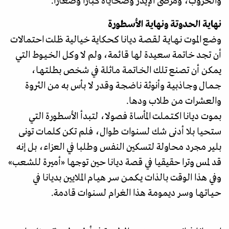
والحروب، ومرضى الإيدز وضحاياه كبارا وصغارا.
نهاية الحدوتة ونهاية الأسطورة
وضع الموت نـهـايـة لـقـصـة ديانا كحكاية خيالية ظلت احتمالات
أن تجد خاتمة سعيدة لها قائمة، ولم لا وكل الخـيـوط التي
يمكن أن تصنع تلك الخـاتمـة مـاثلة في شخص بطلتـهـا،
جـمـال وجـاذبيـة وأنوثة ناضجـة وقدر لا بأس به من الثروة
والعشرات من طلاب ودها.
بموت ديانا اكـتـمـلت المأساة فصولا، لتبدأ الأسطورة التي
ستحيا بلا أدنى شك لسنوات طوال، فلم تكن كلمات تونی
بلیر مجرد محاولة لتسكين النفس وطلبا في العزاء، بل إنه
قد لمس وترا حقيقيا في قصة ديانا حين توجها «أميرة للشـعب»
وفي هذا الوقت بالذات يـكـمـن سـر هيـام الملايين بديانا في
حـيـاتـهـا وسـر ديمومـة هذا الغـرام لسنوات قادمة.