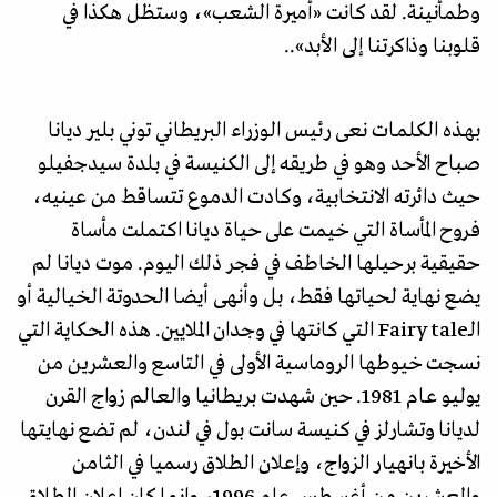
وطمأنينة. لقد كانت «أميرة الشعب»، وستظل هكذا في
قلوبنا وذاكرتنا إلى الأبد»..
بهـذه الكلمـات نعی رئیس الوزراء البريطاني توني بلير ديانا
صباح الأحد وهو في طريقه إلى الكنيسة في بلدة سيدجفيلو
حيث دائرته الانتخابية، وكادت الدمـوع تتساقط من عينيه،
فـروح المأساة التي خيمت على حياة ديانا اكتملت مأساة
حقيقية برحيلها الخاطف في فجر ذلك اليوم. موت ديانا لم
يضع نهاية لحياتها فقط، بل وأنهى أيضا الحدوتة الخيالية أو
الـFairy tale التي كانتها في وجدان الملايين. هذه الحكاية التي
نسجت خيوطها الروماسية الأولى في التاسع والعشرين من
يوليو عـام 1981. حين شهدت بريطانيا والعالم زواج القرن
لديانا وتشارلز في كنيسة سانت بول في لندن، لم تضع نهايتها
الأخيرة بانهيار الزواج، وإعلان الطلاق رسميا في الثامن
والعشرين من أغسطس عام 1996، وإنما كان إعلان الطلاق