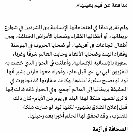
مدافعة عن قيم بعينها».
ولم تفرق ديانا في اهتماماتها الإنسانية بين المشردين في شوارع
بريطانيا، أو أطفالها الفقراء وضحايا الأمراض المختلفة، وبين
أطفال المجاعات في أفريقيا، أو ضحايا الحروب في البوسنة
وفقراء الهند وضحايا الألغام وجابت العالم شرقا وغربا،
سفيرة بالإنسانية للإنسانية. وأعلنت في الحوار الذي خصت به
تلفزيون البي بي سي قبل عام، وأجراه معها مارتن بشير أنها
تود لو تصبح سفيرة لبلدها. وكانت سفارتها قد تجاوزت في
الحقيقة بريطانيا إلى العالم أجمع. وفي الحوار ذاته قالت إنها
لا ترى نفسها ملكة لهذا البلد في يوم من الأيام- كان ذلك
قبل إعلان الطلاق بشهور- لكنها تود لو صارت ملكة
للقلوب، وقد تحقق لها الحلم أخيرا بعد رحيلها.
الصحافة في أزمة