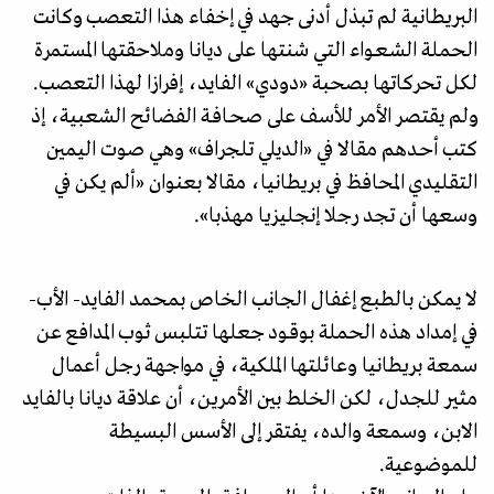
البريطانية لم تبذل أدنى جهد في إخفاء هذا التعصب وكانت
الحملة الشـعـواء التي شنتها على ديانا وملاحقتها المستمرة
لكل تحركاتها بصحبة «دودي» الفايد، إفرازا لهذا التعصب.
ولم يقتصر الأمر للأسف على صحـافـة الفضائح الشعبية، إذ
كتب أحـدهم مقالا في «الديلي تلجراف» وهي صوت اليمين
التقليدي المحافظ في بريطانيا، مقالا بعنوان «ألم يكن في
وسعها أن تجد رجلا إنجليزيا مهذبا».
لا يمكن بالطبع إغفال الجانب الخاص بمحمد الفايد- الأب-
في إمداد هذه الحملة بوقـود جعلها تتلبس ثوب المدافع عن
سمعة بريطانيا وعائلتها الملكية، في مواجهة رجل أعمال
مثير للجدل، لكن الخلط بين الأمرين، أن علاقة ديانا بالفايد
الابن، وسمعة والده، يفتقر إلى الأسس البسيطة
للموضوعية.