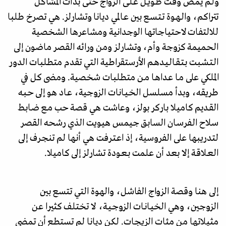
ولـم يمـض وقـت طـويـل عـلـى الزواج حتى بدأت المشاكل
تتراكم، والـهـوة تـتـسـع بين عـالمي دیانا وتشارلز. هي تصرخ طلبا
للالتفات لاحتياجاتها الوجدانية ومشاعرها الشخصية
الحميمة كزوجة وأم، وتشارلز ومن ورائه القصر ماضون إلى
الـتـشـبـت بـتـقـالـيـدهـم الأرستقراطية التي تقدم متطلبات الدور
الملكي على مـا عـداهـا مـن متطلبات شخصية. ومضى كل في
طريقه، وبدأ مسلسل الخـيـانات الزوجية، عـاد هو إلى حـبـه
القـديم كاميلا باركر بولز، وعاشت هي قصة حب مـع ضـابـط
سـلاح الـفـرسـان السابق جيمس هيويت الذي رشحه القصر
لتدريبها على الفروسية، إذ اعـتـرفت هي أنها لم تنجـرف إلى
العـلاقـة إلا بعد أن علمت بـعـودة تشارلز إلى كاميلا.
إلى هنا وقصة الزواج الفاشل، والهوة التي تتسع بين
الزوجين، وهي الخيـانـات الزوجـيـة، لا تختلف كثيرا عن
مثيلاتها من مئات الزيجات. لكن ديانا لم تستطع أن تمضي