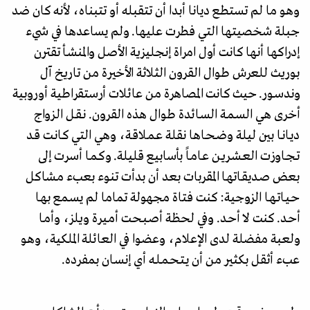
وهو ما لم تستطع ديانا أبدا أن تتقبله أو تتبناه، لأنه كان ضد
جبلة شخصيتها التي فطرت عليها. ولم يساعدها في شيء
إدراكها أنها كانت أول امراة إنجليزية الأصل والمنشـأ تقترن
بوريث للعرش طوال القرون الثلاثة الأخيرة من تاريخ آل
وندسـور. حيث كانت المصاهرة من عائلات أرستقراطية أوروبية
أخرى هي السـمـة السـائدة طوال هذه القرون. نـقـل الـزواج
ديـانـا بين ليلة وضـحـاها نقلة عـمـلاقـة، وهي التي كـانـت قـد
تـجـاوزت العـشـريـن عـامـاً بأسابيع قليلة. وكـمـا أسـرت إلى
بعض صـديقـاتهـا المقربات بعد أن بدأت تنوء بعبء مـشـاكل
حـيـاتـهـا الزوجية: كنت فتاة مجهولة تماما لم يسـمع بهـا
أحـد. كنت لا أحـد. وفي لحظة أصـبـحـت أمـيـرة ويلز، وأمـا
ولعبة مفضلة لدى الإعلام، وعضوا في العائلة الملكية، وهو
عبء أثقل بكثير من أن يـتـحـمـلـه أي إنسـان بمفرده.