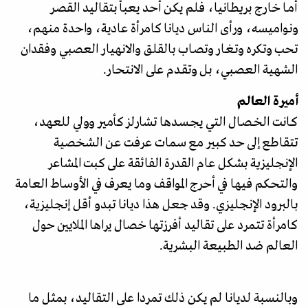
أمـا خارج بريطانيا، فلم يكن أحد يعبأ بتقاليد القصـر
ونواميسه، ورأی الناس ديانا كامرأة عادية، واحدة منهم،
تحب وتكره وتـغـار وتصـاب بالقلق والانهيار العصبي وفقدان
الشهية العصبي، بل وتقـدم على الانتحار.
أميرة العالم
كـانت الخـصـال التي يجـسـدها تشارلز كأمير وولي للعهد،
تتقاطع إلى حد كبير مع سمات عرفت عن الشخصية
الإنجليزية بشكل عام القدرة الفائقة على كبت المشاعر
والتحكم فيها في أحرج المواقف وما يعرف في الأوساط العامة
بالبرود الإنجليزي. وقد جعل هذا ديانا تبدو أقل إنجليزية،
كامرأة تتمرد على تقاليد أفرزتها خصال يراها الملايين حول
العالم ضد الطبيعة البشرية.
وبالنسبة لديانا لم يكن ذلك تمردا على التقاليد، بمثل ما