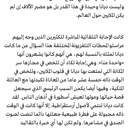
وليست ديانا وحيدة في هذا القدر بل هو مصير الآلاف إن لم
يكن الملايين حول العالم.
كانت الإجابة التلقائية المباشرة للكثيرين الذين وجه إليهم
مراسلو المحطات التلفزيونة المخـتـلـفـة هذا السـؤال عن مـا كـانت
ديانا تمثله بالنسـبـة لهم، هي أنهم كـانـوا يشـعـرون أنهـا
«واحـدة منا». وهي إجابة تكاد أن تلخص في مـجـازها سر
المكانة التي تمتعت بها ديانا في قلوب الملايين، وتلخص في
الوقت ذاته خمسة عشر عاما من المعاناة تكبدتها مع العائلة
الملكية، وفيها أيضا يكمن السبب الرئيسي الذي سيجعل
قصة حياتها وموتها تعيش أسطورة في أذهان الناس. لقد
كانت ديانا تنتمي لأصول أرستقراطية. إلا أنها كانت في الوقت
ذاته مـجـبـولة على فطرة طبيعية جعلتها دائما تنصت لصـوت
الصــدق في مـشـاعـرها. ولم تكن لهـا أي خـبـرة بالتقاليد