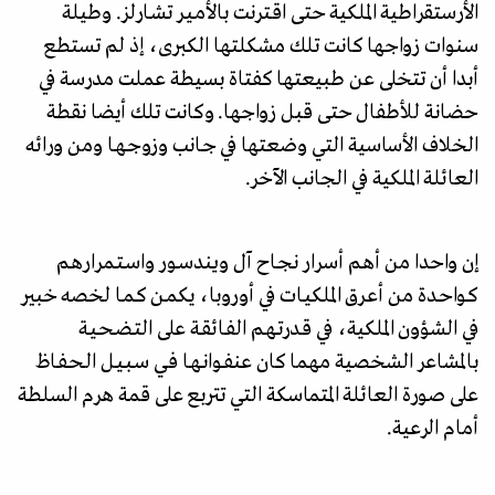
الأرستقراطية الملكية حتى اقـتـرنت بالأمـيـر تشـارلز. وطيلة
سنوات زواجها كانت تلك مشكلتها الكبرى، إذ لم تستطع
أبدا أن تتخلى عن طبيعتها كفتاة بسيطة عملت مدرسة في
حضانة للأطفال حتى قبل زواجها. وكانت تلك أيضا نقطة
الخلاف الأساسية التي وضعتها في جـانب وزوجـهـا ومن ورائه
العائلة الملكية في الجانب الآخر.
إن واحدا من أهـم أسـرار نجـاح آل ويندسـور واسـتـمـرارهـم
كـواحـدة من أعـرق الملكيـات في أوروبا، يكمـن كـمـا لخصه خبير
في الشؤون الملكية، في قـدرتـهـم الفـائقـة على التـضـحـيـة
بالمشاعر الشخصية مهما كان عنفـوانـهـا فـي سـبـيـل الـحـفـاظ
على صورة العائلة المتماسكة التي تتربع على قمة هرم السلطة
أمام الرعية.