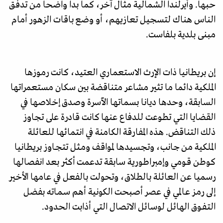
حبها. وأيرلندا الشمالية مثال آخر، كما بدا واضحا من تدفق
الناس هناك لتسجيل تعازيهم، أو وضع باقات الزهور أمام
مبنى بلدية بلفاست.
إن بريطانيا ذات الإرث الاستعماري العتيد، كانت رموزها
الملكية دائما ما تثير مشاعر متناقضة بين سكان مستعمراتها
السابقة، وحدها ديانا بسماتها الآسرة وصدق إخلاصها في
القضايا التي تطوعت للدفاع عنها كانت قادرة على تجاوز
ذلك التناقض. هذه المفارقة الكامنة في انتمائها للعائلة
الملكية من جانب، وتجسيدها لمواقف ومـثل تتجـاوز بريطانيا
كوطن قـومي وإمبراطورية سابقة تدعمت أکثر بعد انفصالها
رسميا عن العائلة بالطلاق، وتحولت بالفعل في عامها الأخير
إلى رمـز عـالمي في عصر أصبحت الكونية أهم سـمـاته بفضل
التـفـوق الهائل لوسائل الاتصال التي أذابت الحدود.