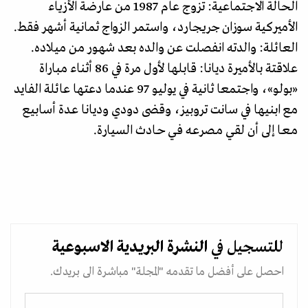
الحالة الاجتماعية: تزوج عام 1987 من عارضة الأزياء
الأميركية سوزان جريجارد، واستمر الزواج ثمانية أشهر فقط.
العائلة: والدته انفصلت عن والده بعد شهور من ميلاده.
علاقتة بالأميرة ديانا: قابلها لأول مرة في 86 أثناء مباراة
«بولو»، واجتمعا ثانية في يوليو 97 عندما دعتها عائلة الفايد
مع ابنيها في سانت تروبيز، وقضى دودي وديانا عـدة أسابيع
مـعـا إلى أن لقـي مـصـرعـه فـي حـادث السيارة.
للتسجيل في
النشرة البريدية
الاسبوعية
احصل على أفضل ما تقدمه "المجلة" مباشرة الى بريدك.