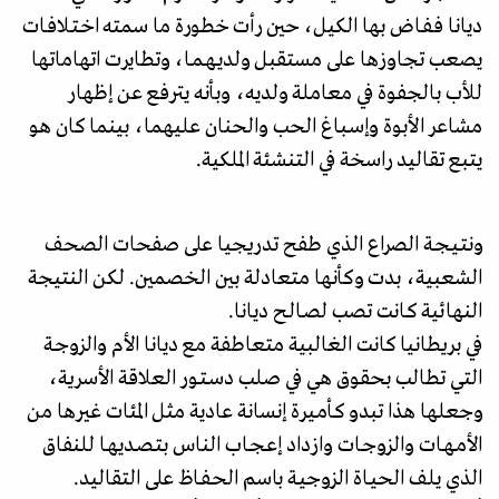
ديانا فـفـاض بها الكيل، حين رأت خطورة ما سمته اخـتـلافـات
يصعب تجاوزها على مستقبل ولديـهـمـا، وتطايرت اتهاماتها
للأب بالجفوة في معاملة ولديه، وبأنه يترفع عن إظهار
مشاعر الأبوة وإسـبـاغ الحب والحنان عليهما، بينما كان هو
يتبع تقاليد راسخة في التنشئة الملكية.
ونتـيـجـة الصراع الذي طفح تدريجيا على صفحات الصحف
الشعبية، بدت وكأنها متعادلة بين الخصمين. لكن النتيجة
النهائية كـانت تصب لصـالـح ديانا.
في بريطانيا كانت الغالبية متعاطفة مع ديانا الأم والزوجـة
التي تطالب بحقوق هي في صلب دسـتـور العلاقة الأسرية،
وجعلها هذا تبدو كـأمـيـرة إنسانة عادية مثل المئات غيرها من
الأمـهـات والزوجـات وازداد إعـجـاب الناس بتـصـديهـا للنفاق
الذي يلف الحيـاة الزوجيـة باسم الحـفـاظ على التقاليد.