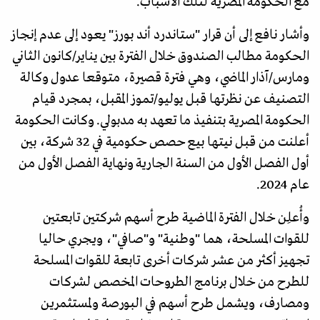
مع الحكومة المصرية لتلك الأسباب.
وأشار نافع إلى أن قرار "ستاندرد أند بورز" يعود إلى عدم إنجاز
الحكومة مطالب الصندوق خلال الفترة بين يناير/كانون الثاني
ومارس/آذار الماضي، وهي فترة قصيرة، متوقعا عدول وكالة
التصنيف عن نظرتها قبل يوليو/تموز المقبل، بمجرد قيام
الحكومة المصرية بتنفيذ ما تعهد به مدبولي. وكانت الحكومة
أعلنت من قبل نيتها بيع حصص حكومية في 32 شركة، بين
أول الفصل الأول من السنة الجارية ونهاية الفصل الأول من
عام 2024.
وأُعلِن خلال الفترة الماضية طرح أسهم شركتين تابعتين
للقوات المسلحة، هما "وطنية" و"صافي"، ويجري حاليا
تجهيز أكثر من عشر شركات أخرى تابعة للقوات المسلحة
للطرح من خلال برنامج الطروحات المخصص لشركات
ومصارف، ويشمل طرح أسهم في البورصة ولمستثمرين