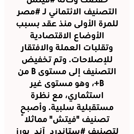
خفضت وكالة
#فيتش
التصنيف الائتماني لـ
#مصر
للمرة الأولى منذ عقد بسبب
الأوضاع الاقتصادية
وتقلبات العملة والافتقار
للإصلاحات. وتم تخفيض
التصنيف إلى مستوى B من
B+، وهو مستوى غير
استثماري، مع نظرة
مستقبلية سلبية. وأصبح
تصنيف "فيتش" مماثلاً
لتصنيف
#ستاندرد_آند_بورز