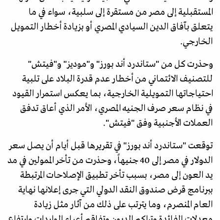
المستقبلية إلى مصر من مستقرة إلى سلبية، سواء في ما
يتعلق بآفاق الدين السيادي المصري أو بزيادة أخطار التمويل
الخارجي.
وحذرت كل من "ستاندرد أند بورز" و"موديز" و"فيتش"
للتصنيف الائتماني من أخطار عدم قدرة البلاد على تلبية
احتياجاتها التمويلية الخارجية، بما يعكس استمرار القيود
في نظام سعر صرف الجنيه المصري، الأمر الذي أعاق تدفق
العملات الأجنبية وفق "فيتش".
توقعت "ستاندرد أند بورز" في تقريرها قبل أيام أن يصل سعر
الدولار في مصر إلى 40 جنيهاً، وحذرت من تأخر الممولين في مد
يد العون إلى مصر، بسبب تأخر تطبيق الإصلاحات المرتبطة
ببرنامج قرض صندوق النقد الدولي التي جرى إعلانها نهاية
العام المنصرم، وما يترتب على ذلك من آثار مثل زيادة
معدلات الفائدة وتراكم الديون وتفاقم أعباء الواردات وارتفاع