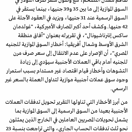
تفاقم معدل التضخم، مع وصول سعر صرف الدولار في
السوق الموازية إلى ما بين 35 و39 جنيها، بينما يستقر في
السوق الرسمية عند 31 جنيها، ويزيد في العقود الآجلة على
42 جنيها. وكشف أحد أكبر المصارف الأميركية، "غولدمان
ساكس إنترناشيونال"، في تقريرله بعنوان "آفاق منطقة
الشرق الأوسط وشمال أفريقيا: أخطار السوق الموازية للجنيه
المصري"، أن الإصرار على عدم الانتقال إلى سعر صرف مرن
للجنيه أمام باقي العملات الأجنبية سيؤدي إلى زيادة
التشوهات وأخطار قيام اقتصاد غير مستدام بسبب استمرار
وجود سوق عملات أجنبية موازية لتداول العملة بالسعر غير
الرسمي.
من أبرز الأخطار التي تناولها التقرير تحويل تدفقات العملات
الأجنبية بعيدا من السوق الرسمية إلى السوق الموازية بما
يشمل تحويلات المصريين العاملين في الخارج الذين يمثلون
نحو ثلث تدفقات الحساب الجاري، والتي تراجعت بنسبة 23