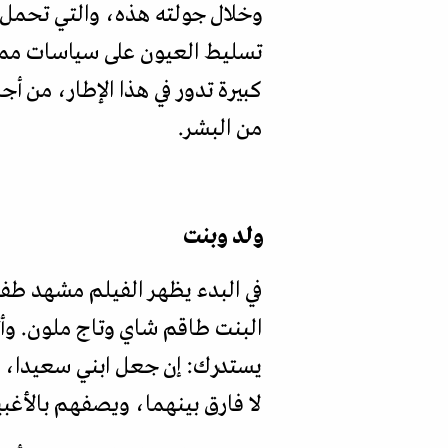
وخلال جولته هذه، والتي تحمل
تسليط العيون على سياسات ممنه
كبيرة تدور في هذا الإطار، من أ
من البشر.
ولد وبنت
في البدء يظهر الفيلم مشهد طفل
البنت طاقم شاي وتاج ملون. وأث
يستدرك: إن جعل ابني سعيدا، ي
لا فارق بينهما، ويصفهم بالأغبي