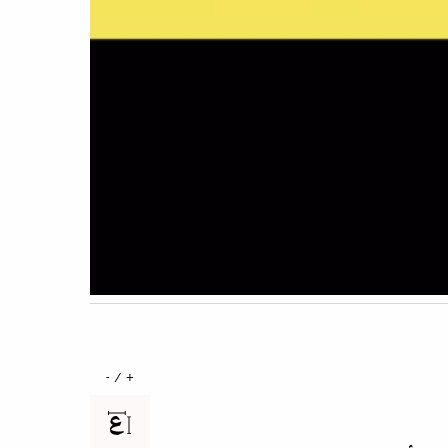
+ / -