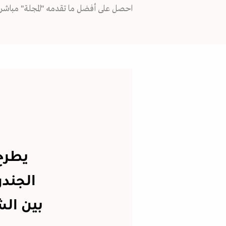
احصل على أفضل ما تقدمه "المجلة" مباشرة
يطرح
الجندر
بين ال