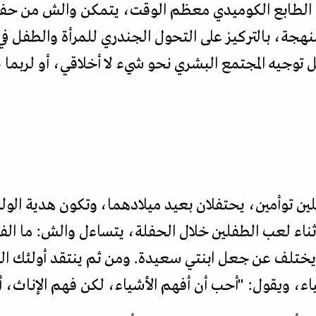
 الطابع الكوميدي معظم الوقت، يتمكن والش من حفر 
جة، بالتركيز على التحول الجندري للمرأة والطفل في
جل توجيه المجتمع البشري نحو شيء لا أخلاقي، أو لربم
ين توأمين، يحتفلان بعيد ميلادهما، وتكون هدية الول
ناء لعب الطفلين خلال الحفلة، يتساءل والش: ما الفار
ختلف عن جعل ابنتي سعيدة. ومن ثم ينتقد أولئك الذي
اء، ويقول: "أحب أن أفهم الأشياء، لكن فهم الإناث، 