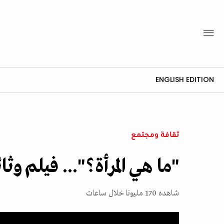
ENGLISH EDITION
ثقافة ومجتمع
"ما هي المرأة؟"... فيلم وث
شاهده 170 مليونا خلال ساعات