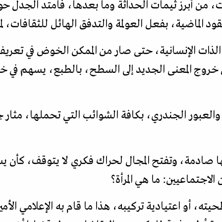
ات، من أبرز ثيمات الحداثة وما بعدها، فامتد الجدل ح
ود الماضية، بفعل العولمة والتدفق الهائل للثقافات، ل
 الذات الإنسانية، حتى صار من الممكن الخوض في تعري
خروج المعنى الجديد إلى السطح، بالطبع، يسهم في خلخ
لعبور الجندري، بكافة الشوائب التي تحملها، مثار ج
 صادمة، وتفتح المجال لحراك فكري لا يتوقف، كأن يس
الاجتماعيين: ما هي المرأة؟
ه، أو اعتيادية تركيبه، هذا ما قام به الإعلامي الأ