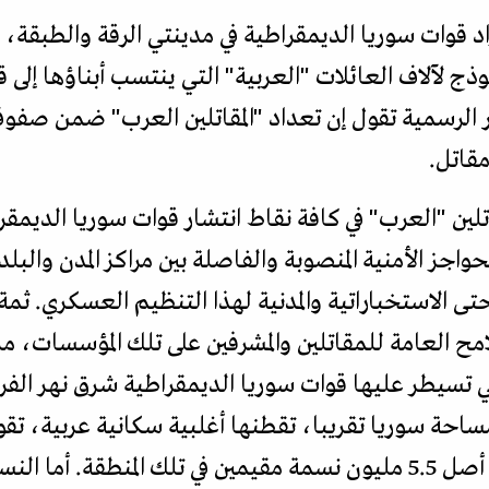
فراد قوات سوريا الديمقراطية في مدينتي الرقة والطبقة،
ج لآلاف العائلات "العربية" التي ينتسب أبناؤها إلى 
ين "العرب" في كافة نقاط انتشار قوات سوريا الديمقرا
اجز الأمنية المنصوبة والفاصلة بين مراكز المدن والبل
تى الاستخباراتية والمدنية لهذا التنظيم العسكري. ثم
امح العامة للمقاتلين والمشرفين على تلك المؤسسات، م
احة سوريا تقريبا، تقطنها أغلبية سكانية عربية، تقو
إنهم يبلغون قرابة 75 في المئة من أصل 5.5 مليون نسمة مقيمين في تلك الم