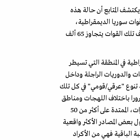
 يكتشف المتابع أن حالة هذه
قوات سوريا الديمقراطية،
بمختلف تشكيلاتها. فالأرقام غير الرسمية تقول إن تعداد "المقاتلين العرب" ضمن صفوف تلك القوات يتجاوز 65 ألف
طية في المنطقة التي تسيطر
دات والدوريات الراجلة وداخل
ة تنوع "عرقي/قومي" في كل تلك
رورا باختلاف اللهجات ومناطق
الانحدار؛ فالمنطقة الشاسعة التي تسيطر عليها قوات سوريا الديمقراطية شرق نهر الفرات، الممتدة على أكثر من 50
ل بعض المصادر الأكثر واقعية
نطقة. أما النسبة الباقية فهي من الأكراد