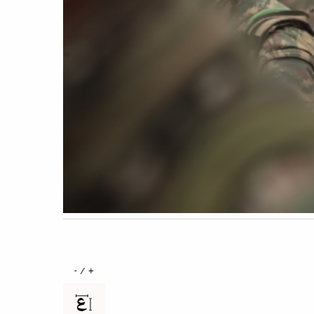
+ / -