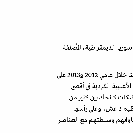
وريا الديمقراطية، المُصنفة
واحدة تقول إن وحدات حماية الشعب (YPG) ووحدات حماية المرأة (YPJ) اللتين تأسستا خلال عامي 2012 و2013 على
لأغلبية الكردية في أقصى
شكلت كاتحاد بين كثير من
ر الفرات من تنظيم داعش، وعلى رأسها
مساواتهم وسلطتهم مع العناصر