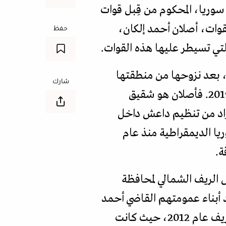
سوريا، المحكوم من قِبل قوات
لقوات، أصلان أحمد إلكان،
حفظ
لتي تسيطر عليها هذه القوات.
ة، بعد نزوحها من منطقتها
شارك
الأولى، عقب سيطرة فصائل المعارضة السورية المدعومة من تركيا عليها، في شتاء عام 2019. فأصلان هو شقيق
فراد من تنظيم داعش داخل
ريا الديمقراطية منذ عام
ل الريف الشمالي لمحافظة
د أبناء عمومتهم القاضي أحمد
الخليف، من قِبل التنظيمات "المتطرفة"، بسيارة مفخخة داخل مدينة رأس العين في خريف عام 2012، حيث كانت