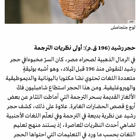
AFP
لوح جلجامش
حجر رشيد (196 ق.م): أولى نظريات الترجمة
في الرمال الذهبية لصحراء مصر، كان السرّ مخبوءافي حجر
رشيد المنقوش منذ 196 قبل الميلاد، وهو أشبه بوثيقةٍ
متعددة اللغات تحتوي نصّا مكتوبا باليونانية والديموطيقية
والهيروغليفية. ومن هذا الحجر استطاع شامبليون فكّ
الألغاز القديمة بسحر الترجمة التي أماطت اللثام عن بعض
أروع قصص الحضارات الغابرة. علاوة على ذلك، كشف حجر
رشيد عن نظرية بديعة في الترجمة وفي تعلّم اللغات الأجنبية
تضاهي أحدث النظريات المعاصرة، إذ يستند منهج تعليم
اللغات بحسب ما ورد في التعليمات التي احتواها الحجر