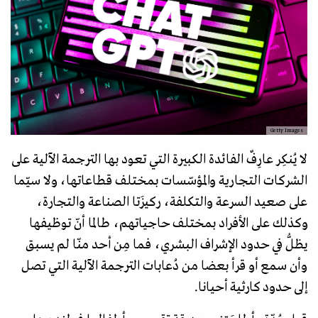
Getty Images
لا يُنكِر عارِفٌ الفائدة الكبيرة التي تعود بها الترجمة الآلية على
الشركات التجارية والمؤسّسات بمختلف قطاعاتها، ولا سيّما
على صعيد السرعة والتكلفة، ركيزَتا الصناعة والتجارة،
وكذلك على الأفراد بمختلف حاجياتهم، طالما أنّ توظيفها
يظلُّ في حدود الإشراف البشري، فما مِن أحد منّا لم يسبق
وأن سمع أو قرأ بعضا من دُعابات الترجمة الآلية التي تصل
إلى حدود كارثية أحيانا.