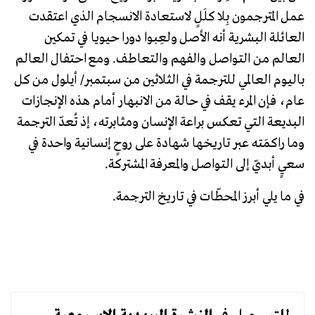
عمل المترجمون بِلا كلَلٍ لاستعادة الانسجام الذي اعتقدت
العائلة البشرية أنه الأصل ولعِبوا دورا حيويا في تمكين
العالم من التواصل والفهم والتعاطف. ومع احتفال العالم
باليوم العالمي للترجمة في الثلاثين من سبتمبر/ أيلول من كل
عام، فإن المرء يقف في حالة من الانبهار أمام هذه الإنجازات
البديعة التي تعكس براعة الإنسان ومثابرته، إذ تُعدّ الترجمة
وما راكمَته عبر تاريخها شهادة على روحٍ إنسانية واحدة في
سعيٍ أبديّ إلى التواصل والمعرفة المشتركة.
في ما يلي أبرز المحطّات في تاريخ الترجمة.