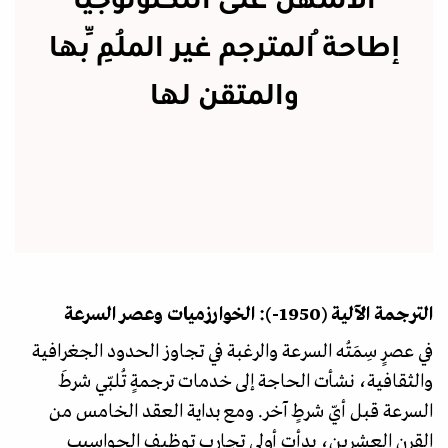
الأسهل على التكنولوجيا
إطاحةُ المترجم غير المُلِمِّ بها
والمتقن لها
الترجمة الآلية (1950-): الخوارزميات وعصر السرعة
في عصرٍ سِمَتُه السرعة والرغبة في تجاوز الحدود الجغرافية
والثقافية، نشأت الحاجة إلى خدمات ترجمةٍ تُلبّي شرطَ
السرعة قبل أيّ شرطٍ آخر. ومع بداية العقد الخامس من
القرن العشرين، بدأت أولى تجارب توظيف الحواسيب