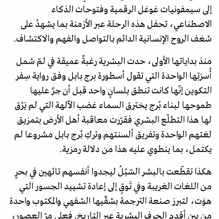
إلى سيمفونيات غوغل الرقمية وفتوحات الذكاء
الاصطناعي، تحفل هذه الرحلة عبر الأزمنة بما يشهدُ على
شغف الروح الإنسانية الدائم بالتواصل والفهم والاكتشاف.
منذ بداياتها الأولى، حدت البشرية رغبةٌ عميقة في لمّ شمل
أُسرَتِها الواحدة التي تقول أسطورة برج بابل وفق رواية سِفر
التكوين إنّها كانت تنطق بلسانٍ واحد قبل أن جرَّ عليها
طموحها لبناء بُرج يخترق السماء غضب الآلهة التي لم يَرُق
لها هذا التطلّع البشري فقرّرت معاقبة أهل الأرض بتمزيق
لغتهم الواحدة وتفريق ألسنتهم وتركِ بُرج بابل مشروعا لم
يكتمل، بما ينطوي عليه هذا من دلالة رمزية.
هكذا تقطّعت بالبشر السّبُلُ ليجدوا أنفسهم تائهين في بحرٍ
من اللغات الغريبة وفي تَوقٍ إلى إعادة تشييد الجسور التي
هوَت، لتبرز صنعة الترجمة بشقّيها الشفهي والمكتوب واحدة
من بين أقدم الحِرف البشرية عبر التاريخ. فعلى مرّ العصور،