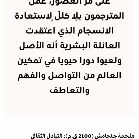
على مرّ العصور، عمل
المترجمون بِلا كلَلٍ لاستعادة
الانسجام الذي اعتقدت
العائلة البشرية أنه الأصل
ولعِبوا دورا حيويا في تمكين
العالم من التواصل والفهم
والتعاطف
ملحمة جلجامش (2100 ق.م): التبادل الثقافي