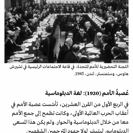
Getty Images
اللجنة التحضيرية للأمم المتحدة، في قاعة الاجتماعات الرئيسية في تشيرش
هاوس، وستمنستر، لندن، 1945.
عُصبةُ الـأمم (1920): لغة الدبلوماسية
في الربع الأول من القرن العشرين، تأسّست عصبة الأمم في
أعقاب الحرب العالمية الأولى، وكانت تطمح إلى جمع الأمم
معا من خلال الدبلوماسية والحوار. ولم يكن هذا المسعى
الدبلوماسي ليتيسّر لولا جهود المترجمين الشفهيين