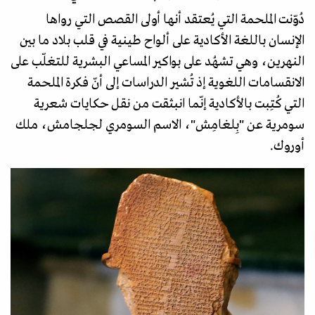
دُوّنت الملحمة التي يُعتقد أنها أولى القصص التي رواها
الإنسان باللغة الأكادية على ألواح طينية في قلب بلاد ما بين
النهرين، وهي تشهُد على بواكير المساعي البشرية للتغلّب على
الانقسامات اللغوية إذ تُشير الدراسات إلى أنّ فكرة الملحمة
التي كُتِبت بالأكادية إنّما انبثقت من نقل حكايات شعرية
سومرية عن "بِلغامِش"، الاسم السومري لجلجامش، ملك
أوروك.