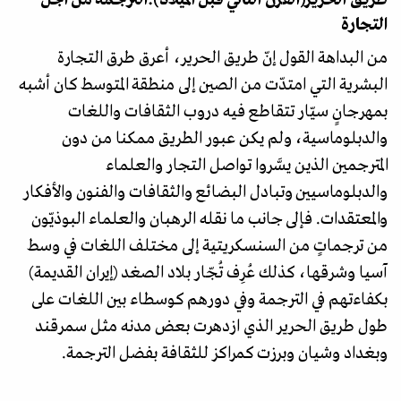
طريقُ الحرير(القرن الثاني قبل الميلاد):الترجمة من أجل
التجارة
من البداهة القول إنّ طريق الحرير، أعرق طرق التجارة
البشرية التي امتدّت من الصين إلى منطقة المتوسط كان أشبه
بمهرجانٍ سيّار تتقاطع فيه دروب الثقافات واللغات
والدبلوماسية، ولم يكن عبور الطريق ممكنا من دون
المترجمين الذين يسَّروا تواصل التجار والعلماء
والدبلوماسيين وتبادل البضائع والثقافات والفنون والأفكار
والمعتقدات. فإلى جانب ما نقله الرهبان والعلماء البوذيّون
من ترجماتٍ من السنسكريتية إلى مختلف اللغات في وسط
آسيا وشرقها، كذلك عُرِف تُجّار بلاد الصغد (إيران القديمة)
بكفاءتهم في الترجمة وفي دورهم كوسطاء بين اللغات على
طول طريق الحرير الذي ازدهرت بعض مدنه مثل سمرقند
وبغداد وشيان وبرزت كمراكز للثقافة بفضل الترجمة.