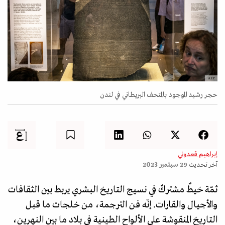
AFP
حجر رشيد الموجود بالمتحف البريطاني في لندن
إبراهيم قعدوني
آخر تحديث
29 سبتمبر 2023
ثمّة خيطٌ مشتركٌ في نسيج التاريخ البشري يربط بين الثقافات
والأجيال والقارات. إنّه فن الترجمة، من خلجات ما قبل
التاريخ المنقوشة على الألواح الطينية في بلاد ما بين النهرين،