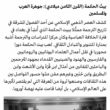
بيتُ الحكمة (القرن الثامن ميلادي): جوهرة العرب
والمسلمين
كشف العصر الذهبي الإسلامي عن أحد الفصول المشرقة في
تاريخ الترجمة ممثَّلا ببيت الحكمة الذي أُنشِأ في بغداد في
فترة الخلافة العباسية وكان مركزا للدراسات والترجمة أشبه
بمنارة للتنوير والتبادل الثقافي. لعب بيت الحكمة دورا
محوريا في نقل أعمال العلماء اليونانيين والرومانيين
والفارسيين والهنود والصينيين القدماء بجهود المترجمين
والباحثين المتفانين من أمثال ابن قُرّةَ وابن الأشعث وابن
البطريق وابن حُنَين وغيرهم ممّن مدّوا جسور التواصل بين
هذه الثقافات وصنعوا ثروة من المعرفة التي لم يقتصر تأثيرها
على العالم الإسلامي، بل أيضا قامت عليه نهضة أوروبا.