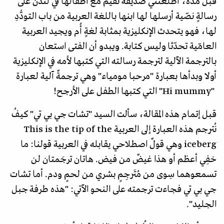
قبل مُدّة، أطلعَتني صديقة تقيم مع أطفالها في لندن على
رسالةٍ نصّية أرسلها لها ابنها باللغة العربية من باب التودُّدِ
لها، فهو يتحدث الإنكليزية بمثابة لغةٍ أُم ويجيد العربية
العامّية تحدّثا وليس كتابة. ويبدو أن الفتى استعان
بالترجمة الآلية لترجمة رسالته التي كتبها لأمه في الإنكليزية
أولا وبدأها بعبارة "مرحبا مومياء" وهي ترجمةٌ آلية لعبارة
"Hi mummy" التي كتبها الطفل على الأرجح!
قبل إتمام هذه المقالة، سألت السيد "تشات جي بي تي" كيفُ
نُترجم هذه العبارة إلى العربية This is the tip of the
iceberg وهي قولٌ اصطلاحي يقابله في العربية قولنا: ما
خفِي أعظم أو هذا غيضٌ من فيض. هاتان ترجَمتان لن
تسمعوهما سِوى من مُتَرجِمٍ بشري من لحمٍ ودم. أما تشات
جي بي تي فجاءت ترجمته على النحو الآتي: "هذه طرفة جبل
الجليد".