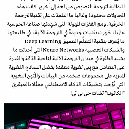
البدائية لترجمة النصوص من لغة إلى أخرى. كانت هذه
المحاولات محدودة وغالبا ما اعتَمدَت على تقنيةالترجمة
الحَرفية. ومع القفزات المهولة التي شهِدتها صناعة الحوسَبة
عالميا، ظهرت تقنيات جديدةٌ في الترجمة الآلية، في طليعتها
ما يُعرَف بتقنية التعلُّم العميق Deep Learning
والشبكات العصبية Neuro Networks التي أحدثت ما
يشبه الطفرة في ميدان الترجمة الآلية لناحية الدّقة والقدرة
على التعامل مع بِنى لغوية معقدة بفضل النماذج اللغوية
المدربة على مجموعات ضخمة من البيانات والمُتون اللغوية
التي تُوِّجت بتطبيقات الذكاء الاصطناعي ممثّلا بالعبقريّ
"الكاتوب" تشات جي بي تي!