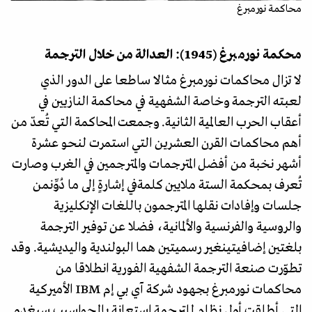
محاكمة نورمبرغ
محكمة نورمبرغ (1945): العدالة من خلال الترجمة
لا تزال محاكمات نورمبرغ مثالا ساطعا على الدور الذي
لعبته الترجمة وخاصة الشفهية في محاكمة النازيين في
أعقاب الحرب العالمية الثانية. وجمعت المحاكمة التي تُعدّ من
أهم محاكمات القرن العشرين التي استمرت لنحو عشرة
أشهر نخبة من أفضل المترجمات والمترجمين في الغرب وصارت
تُعرف بمحكمة الستة ملايين كلمةفي إشارةٍ إلى ما دُوِّنمن
جلسات وإفادات نقلها المترجمون باللغات الإنكليزية
والروسية والفرنسية والألمانية، فضلا عن توفير الترجمة
بلغتين إضافيتينغير رسميتين هما البولندية واليديشية. وقد
تطوّرت صنعة الترجمة الشفهية الفورية انطلاقا من
محاكمات نورمبرغ بجهود شركة آي بي إم IBM الأميركية
التي أطلقت أول نظامٍ للترجمة استعانة بالحواسيب سيغدو