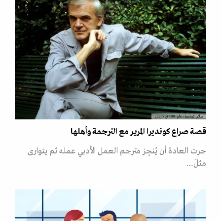
ميلان كونديرا، عام 1982 في باريس.
قصة صراع كونديرا المرير مع الترجمة وأهلها
جرت العادة أن يُنجِز مترجم العمل الأدبي عمله ثم يتوارى
مثلَ…