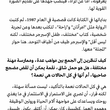
يعرفونه، أما عن المرأة، فينصب جهدها على تقديم الصورة
القوية لها.
بداياتها في الكتابة كانت قصصية في العام 1987، ثم كتبت
الرواية مثل "امرأتان" و"راحة"، لتكتب بعدها وعن تجربة
شخصية، كتاب "مختلف، طفل الإسبرجر مختلف، لكنه
ليس أقل" والإسبرجر طيف من أطياف التوحد. هنا حوار
"المجلة" معها.
كيف تنظرين إلى الجمع بين مواهب عدة، وممارسة مهنة
مختلفة، هل هو حمل شاق، نقمة يمكن أن تقض مضجع
صاحبها، أم أنها في كل الحالات هي نعمة؟
هي في كل الحالات نعمة بالتأكيد، ليست مسألة سهلة،
لكنه قرار، أن تصري على الاستمرار في الاستثمار في ما يغذي
روحك ويساعدك على مواجهة آلام الحياة وروتين الوظيفة
وهموم العمل كطبيبة، كان يمكن أن أكتفي بكوني طبيبة،