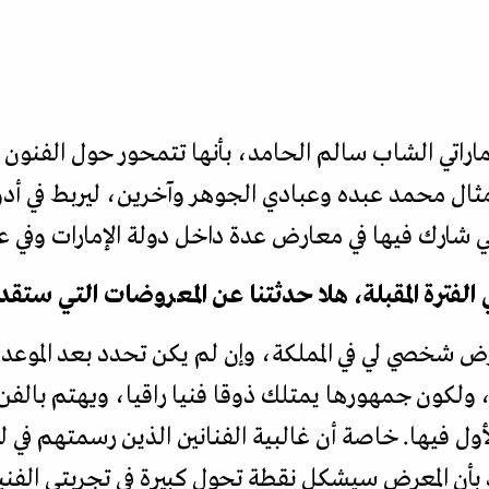
إماراتي الشاب سالم الحامد، بأنها تتمحور حول الفنون 
ثال محمد عبده وعبادي الجوهر وآخرين، ليربط في أدوات
 شارك فيها في معارض عدة داخل دولة الإمارات وفي عد
لفترة المقبلة، هلا حدثتنا عن المعروضات التي ستق
ض شخصي لي في المملكة، وإن لم يكن تحدد بعد الموعد 
، ولكون جمهورها يمتلك ذوقا فنيا راقيا، ويهتم بالفن
ل فيها. خاصة أن غالبية الفنانين الذين رسمتهم في 
 بأن المعرض سيشكل نقطة تحول كبيرة في تجربتي الفني