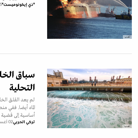
"ذي إيكونوميست"
05 أغس
أ.ف.ب
سباق الخليج
التحلية
لم يعد القلق الخ
الماء أيضا. ففي م
أساسية إلى قضية 
تركي الحربي
02 أغسطس 2026
أ.ف.ب.