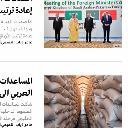
إعادة ترتيب
اذا صمدت الهدنة ال
ودوليا، فهل تبدأ 
إعادة ترتيب الأوراق
عامر ذياب التميمي
08 أ
.أ.ف.ب
المساعدات 
العربي ال
شكلت المساعدات ال
الضغوط الداخلية و
الخليجي مرحلة ال
عامر ذياب التميمي
24 فب