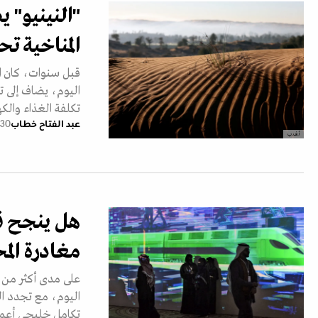
"النينيو" 
المناخية تح
قبل سنوات، كان ال
اليوم، يضاف إلى ت
تكلفة الغذاء والكه
عبد الفتاح خطاب
30 يونيو 2026
أ.ف.ب
هل ينجح قط
مغادرة الم
على مدى أكثر من 
اليوم، مع تجدد ال
تكامل خليجي أعم