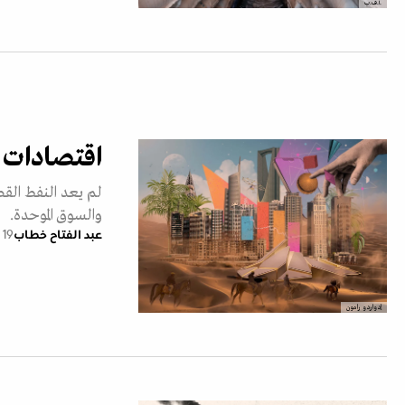
.أ.ف.ب
اقتصادات ا
لم يعد النفط القصة
والسوق الموحدة.
عبد الفتاح خطاب
19 فبراير 2026
إدواردو رامون