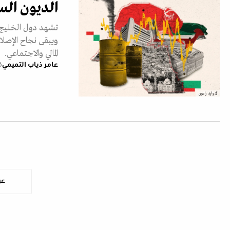
الديون الس
تشهد دول الخليج ت
ويبقى نجاح الإصلاح
المالي والاجتماعي.
عامر ذياب التميمي
16 فبر
إدوارد رامون
عر