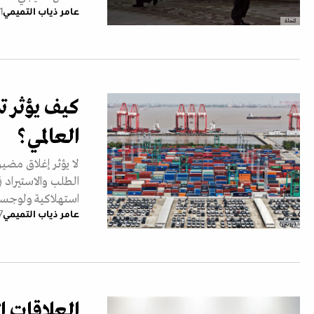
عامر ذياب التميمي
11 يونيو
المجلة
كيف يؤثر ت
العالمي؟
لا يؤثر إغلاق مضي
الطلب والاستيراد
استهلاكية ولوجست
عامر ذياب التميمي
17 ماي
(رويترز)
العلاقات ا