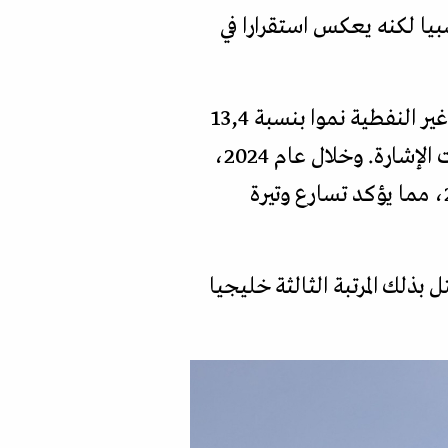
ضع نسبيا لكنه يعكس استقرارا في
، فقد واصلت تحقيق نتائج إيجابية، إذ سجلت الصادرات غير النفطية نموا بنسبة 13,4
في المئة في الربع الأول من عام 2025، وارتفعت إلى 17,8 في المئة في الربع الثاني، كما سبقت الإشارة. وخلال عام 2024،
بلغت قيمة هذه الصادرات نحو 82 مليار دولار، بزيادة قدرها 13,1 في المئة عن عام 2023، مما يؤكد تسارع وتيرة
ية في عام 2024 نحو 20 مليار دولار، لتحتل بذلك المرتبة الثالثة خليجيا