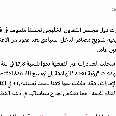
ت دول مجلس التعاون الخليجي تحسنا ملموسا في قيم
ية لتنويع مصادر الدخل السيادي بعد عقود من الاعتم
ين عاما.
ففي المملكة العربية السع
2025، في تطور ينسجم مع مستهدفات "رؤية 2030" الهادفة إلى ت
السيادية غير النفطية. 
العام نفسه، مما يعكس نجاح سياساتها في دعم القطاع