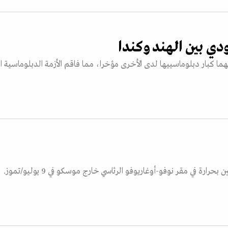
 بين الهند وكندا
 كبار دبلوماسييها لدى الأخرى مؤخرا، مما فاقم الأزمة الدبلوماسية ا
عانق رئيس الوزراء الهندي ناريندرا مودي الرئيس الروسي فلاديمير بوتين بحرارة في مقر نوفو-أوغاريوفو الرئاسي خارج موسكو في 9 يوليو/تموز.