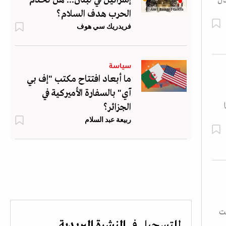
دل
Axel Rangel Garcia
الحرب هدف السلام؟
فريدريك سي هوف
سياسة
ما أبعاد افتتاح مكتب "إف بي
آي" بالسفارة الأميركية في
الجزائر؟
ربيعة عبد السلام
نت
للتسجيل في
النشرة البريدية