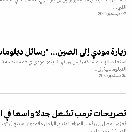
أعادت زيارة الرئيس فلاديمير بوتين إلى نيودلهي للمشاركة في القمة الث
الذي…
09 ديسمبر 2025
زيارة مودي إلى الصين... "رسائل دبلوما
استغلت الهند مشاركة رئيس وزرائها ناريندرا مودي في قمة منظمة شن
الدبلوماسية إلى…
05 سبتمبر 2025
تصريحات ترمب تشعل جدلا واسعا في ال
يُعزى الفضل إلى رئيس الوزراء الهندي الراحل مانموهان سينغ في تهي
الدولة تهيمن عليه،…