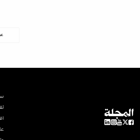
عر
سي
ثق
اق
عل