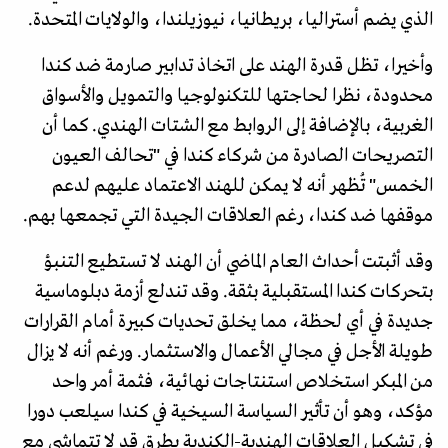
الذي يضم أستراليا، بريطانيا، نيوزيلندا، والولايات المتحدة.
وأخيرا، تظل قدرة الهند على اتخاذ تدابير صارمة ضد كندا
محدودة، نظرا لحاجتها للتكنولوجيا والتمويل والأسواق
الغربية، بالإضافة إلى الروابط مع الشتات الهندي. كما أن
التصريحات الصادرة من شركاء كندا في "تحالف العيون
الخمس" تُظهر أنه لا يمكن للهند الاعتماد عليهم لدعم
موقفها ضد كندا، رغم العلاقات الجيدة التي تجمعها بهم.
وقد أثبتت أحداث العام الماضي أن الهند لا تستطيع التنبؤ
بتحركات كندا المستقبلية بثقة. وقد تندلع أزمة دبلوماسية
جديدة في أي لحظة، مما يخلق تحديات كبيرة أمام القرارات
طويلة الأجل في مجالي الأعمال والاستثمار. ورغم أنه لا يزال
من المبكر استخلاص استنتاجات نهائية، فثمة أمر واحد
مؤكد، وهو أن تأثير السياسة السيخية في كندا سيلعب دورا
في تشكيل العلاقات الهندية-الكندية بطرق قد لا تتماشى مع