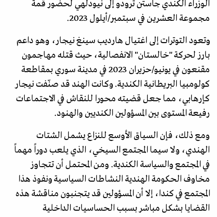
الوزراء الكندي جاستن ترودو إلى نيودلهي لحضور قمة
مجموعة العشرين في سبتمبر/أيلول 2023.
وتعود التوترات إلى اغتيال هارديب سينغ نيجار، وهو داعم
بارز لحركة "خالستان" الانفصالية، حيث قتله مهاجمون
مقنعون في يونيو/حزيران 2023 في مدينة سوري بمقاطعة
كولومبيا البريطانية الكندية. وكانت الهند قد صنّفت نيجار
كإرهابي، مما جعل قضيته محورا للنقاش في الاجتماعات
رفيعة المستوى بين المسؤولين الكنديين والهنود.
ومع ذلك، فإن السياق الأوسع للنزاع يشمل الشتات
الهندي، ولا سيما المجتمع السيخي، الذي يلعب دوراً مهماً
في المجتمع والسياسة الكندية. ومن المحتمل أن تتجاوز
مخاوف الحكومة الهندية النشاطات السياسية ونفوذ هذا
المجتمع في كندا، إلا أن المسؤولين قد يتجنبون مناقشة هذه
القضايا بشكل مباشر بسبب الحساسيات الداخلية