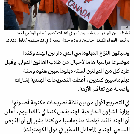
أ.ف.ب
نشطاء من الهندوس يشعلون النار في لافتات تصور العلم الوطني لكندا
ورئيس الوزراء الكندي جاستن ترودو خلال مسيرة في 23 سبتمبر/أيلول 2023.
وسيكون النزاع الدبلوماسي الذي دار بين الهند وكندا
موضوعا دراسيا هاما لأجيال من طلاب القانون الدولي. وقبل
طرد كل من الدولتين لستة دبلوماسيين هنود وستة
دبلوماسيين كنديين، أعطت التصريحات الهندية إشارات
واضحة عن تفاقم الأزمة.
في التصريح الأول من بين ثلاثة تصريحات مكتوبة أصدرتها
وزارة الشؤون الخارجية الهندية عن كندا في ذلك اليوم، أُعلن
أن الهند تلقت تواصلا دبلوماسيا من كندا يشير إلى أن المفوض
السامي الهندي (المعادل للسفير في دول الكومنولث)