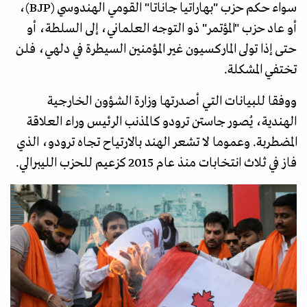
سواء حكم حزب "بهاراتيا جاناتا" القومي الهندوسي (BJP)،
أو عاد حزب "المؤتمر" ذو التوجه العلماني، إلى السلطة، أو
حتى إذا تولى الماركسيون غير المؤمنين السيطرة في دلهي، فلن
تختفي المشكلة.
ووفقا للبيانات التي أصدرتها وزارة الشؤون الخارجية
الهندية، يُصور جاستن ترودو كالمذنب الرئيس وراء العلاقة
المضطربة. وعموما لا تشعر الهند بالارتياح تجاه ترودو، الذي
فاز في ثلاث انتخابات منذ عام 2015 كزعيم للحزب الليبرالي.