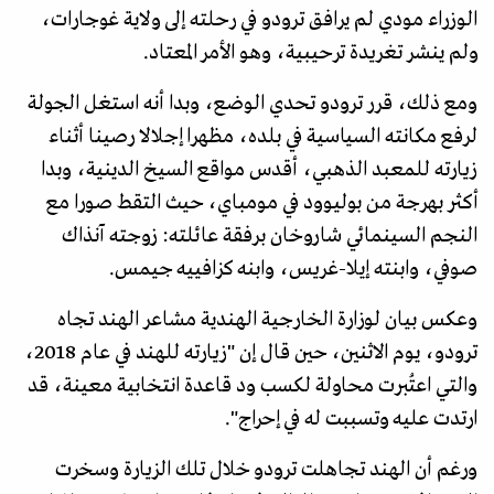
الوزراء مودي لم يرافق ترودو في رحلته إلى ولاية غوجارات،
ولم ينشر تغريدة ترحيبية، وهو الأمر المعتاد.
ومع ذلك، قرر ترودو تحدي الوضع، وبدا أنه استغل الجولة
لرفع مكانته السياسية في بلده، مظهرا إجلالا رصينا أثناء
زيارته للمعبد الذهبي، أقدس مواقع السيخ الدينية، وبدا
أكثر بهرجة من بوليوود في مومباي، حيث التقط صورا مع
النجم السينمائي شاروخان برفقة عائلته: زوجته آنذاك
صوفي، وابنته إيلا-غريس، وابنه كزافييه جيمس.
وعكس بيان لوزارة الخارجية الهندية مشاعر الهند تجاه
ترودو، يوم الاثنين، حين قال إن "زيارته للهند في عام 2018،
والتي اعتُبرت محاولة لكسب ود قاعدة انتخابية معينة، قد
ارتدت عليه وتسببت له في إحراج".
ورغم أن الهند تجاهلت ترودو خلال تلك الزيارة وسخرت