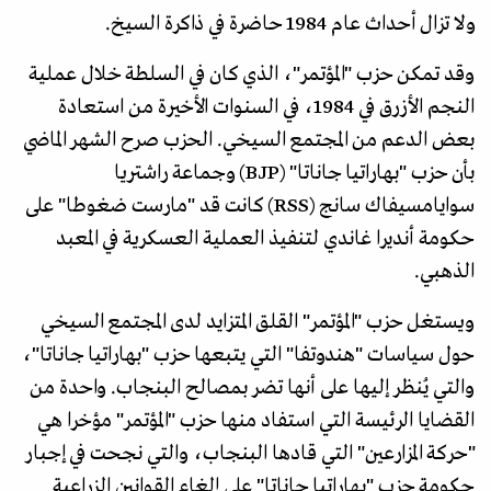
ولا تزال أحداث عام 1984 حاضرة في ذاكرة السيخ.
وقد تمكن حزب "المؤتمر"، الذي كان في السلطة خلال عملية
النجم الأزرق في 1984، في السنوات الأخيرة من استعادة
بعض الدعم من المجتمع السيخي. الحزب صرح الشهر الماضي
بأن حزب "بهاراتيا جاناتا" (BJP) وجماعة راشتريا
سوايامسيفاك سانج (RSS) كانت قد "مارست ضغوطا" على
حكومة أنديرا غاندي لتنفيذ العملية العسكرية في المعبد
الذهبي.
ويستغل حزب "المؤتمر" القلق المتزايد لدى المجتمع السيخي
حول سياسات "هندوتفا" التي يتبعها حزب "بهاراتيا جاناتا"،
والتي يُنظر إليها على أنها تضر بمصالح البنجاب. واحدة من
القضايا الرئيسة التي استفاد منها حزب "المؤتمر" مؤخرا هي
"حركة المزارعين" التي قادها البنجاب، والتي نجحت في إجبار
حكومة حزب "بهاراتيا جاناتا" على إلغاء القوانين الزراعية