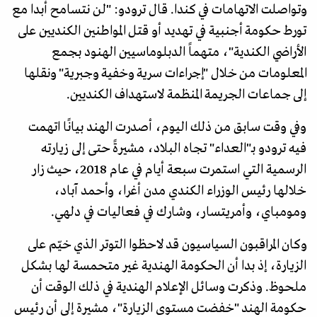
وتواصلت الاتهامات في كندا. قال ترودو: "لن نتسامح أبدا مع
تورط حكومة أجنبية في تهديد أو قتل المواطنين الكنديين على
الأراضي الكندية"، متهماً الدبلوماسيين الهنود بجمع
المعلومات من خلال "إجراءات سرية وخفية وجبرية" ونقلها
إلى جماعات الجريمة المنظمة لاستهداف الكنديين.
وفي وقت سابق من ذلك اليوم، أصدرت الهند بيانًا اتهمت
فيه ترودو بـ"العداء" تجاه البلاد، مشيرةً حتى إلى زيارته
الرسمية التي استمرت سبعة أيام في عام 2018، حيث زار
خلالها رئيس الوزراء الكندي مدن أغرا، وأحمد آباد،
ومومباي، وأمريتسار، وشارك في فعاليات في دلهي.
وكان المراقبون السياسيون قد لاحظوا التوتر الذي خيّم على
الزيارة، إذ بدا أن الحكومة الهندية غير متحمسة لها بشكل
ملحوظ. وذكرت وسائل الإعلام الهندية في ذلك الوقت أن
حكومة الهند "خفضت مستوى الزيارة"، مشيرة إلى أن رئيس