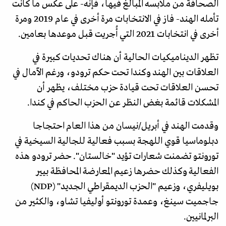
الصحافة من ملابسه المبالغ فيها، فإنه- على عكس ما كانت
تأمله الهند- فاز في الانتخابات مرة أخرى في عام 2019 ومرة
أخرى في انتخابات 2021 التي أُجريت قبل موعدها بعامين.
تظهر الديناميكيات الحالية أن هناك تحديات كبيرة في
العلاقات بين الهند وكندا تحت حكم ترودو، ورغم الآمال في
تحسن العلاقات تحت قيادة حزب مختلف، يظهر أن
المشكلات قائمة بغض النظر عن الحزب الحاكم في كندا.
وقدمت الهند في أبريل/نيسان من هذا العام احتجاجا
دبلوماسيا قوي اللهجة بسبب فعالية للجالية السيخية في
تورونتو تضمنت شعارات تؤيد "خالستان". حضر ترودو هذه
الفعالية وكذلك حضرها زعيم المعارضة المحافظة بيير
بويليفري، وزعيم "الحزب الديمقراطي الجديد" (NDP)
جاجميت سينغ، وعمدة تورونتو أوليفيا تشاو، والكثير من
البرلمانيين.