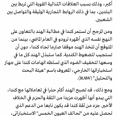
أكبر، وذلك بسبب العلاقات الثنائية القوية التي تربط بين
البلدين، بما في ذلك الروابط التجارية الوثيقة والتواصل بين
الشعبين.
ومن المرجح أن تستمر كندا في مطالبة الهند بالتعاون على
النهج نفسه الذي أظهره ترودو في العام الماضي، بينما من
المتوقع أن تتخذ الهند موقفا صارما تجاه كندا، دون أن
تستجيب للضغوط الكندية. كما ستبذل الهند كل ما في
وسعها لتخفيف الضوء الذي تسلطه اتهامات كندا على جهاز
استخباراتها الخارجي، المعروف باسم "هيئة البحث
والتحليل" (RAW).
ومع ذلك، قد تصبح الهند أكثر حذرا في تعاملاتها مع كندا،
التي يبدو أنها أظهرت مزيدا من الثقة والحزم في الخلاف
الأخير. جزء من ثقة كندا قد يكون نابعا من الدعم الذي
تحصل عليه من "تحالف العيون الخمس" الاستخباراتي،