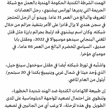
اتهمت الشرطة الكندية الحكومة الهندية بالعمل مع شبكة
الجريمة التي يديرها لورانس بيشنوي، رجل العصابات
المعروف والبالغ من العمر 31 عاما. ويبدو أن الرجل المحتجز
في سجن هندي لا يزال قادرا على الأمر بتنفيذ جرائم من خلال
شبكته. وكان اسم بيشنوي قد ارتبط بجرائم بارزة مثل قتل
المغني البنجابي سيدهو موسيوالا في 2022، ومقتل بابا
صديق، السياسي المخضرم البالغ من العمر 66 عاما، في
مومباي مؤخرا.
واشتُبه في تورط شبكته أيضا في مقتل سوخدول سينغ جيل،
الذي وُجد ميتا في شمال غربي وينيبيغ بكندا في 20 سبتمبر/
أيلول من العام الماضي.
إن طبيعة الاتهامات الكندية ضد الهند شديدة الخطورة،
وتنطوي على احتمال تصعيد المواجهة الدبلوماسية على المدى
الطويل. وفي هذه المرحلة، لا يرغب أي من الجانبين في تصعيد