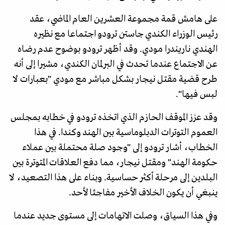
على هامش قمة مجموعة العشرين العام الماضي، عقد
رئيس الوزراء الكندي جاستن ترودو اجتماعا مع نظيره
الهندي ناريندرا مودي. وقد أظهر ترودو بوضوح عدم رضاه
عن الاجتماع عندما تحدث في البرلمان الكندي، مشيرا إلى أنه
طرح قضية مقتل نيجار بشكل مباشر مع مودي "بعبارات لا
لبس فيها".
وقد عزز الموقف الحازم الذي اتخذه ترودو في خطابه بمجلس
العموم التوترات الدبلوماسية بين الهند وكندا. في هذا
الخطاب، أشار ترودو إلى "وجود صلة محتملة بين عملاء
حكومة الهند" ومقتل نيجار، مما دفع العلاقات المتوترة بين
البلدين إلى مرحلة أكثر حساسية. وبناء على هذا التصعيد، لا
ينبغي أن يكون الخلاف الأخير مفاجئا لأحد.
وفي هذا السياق، وصلت الاتهامات إلى مستوى جديد عندما