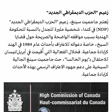
زعيم "الحزب الديمقراطي الجديد"
يُعتبر جاجميت سينغ، زعيم "الحزب الديمقراطي الجديد"
(NDP) في كندا، شخصية مثيرة للجدل بالنسبة للحكومة
الهندية بسبب مواقفه الواضحة والصريحة حول قضايا
السيخ، خاصة دعواته للاعتراف بأحداث عام 1984 في الهند
كإبادة جماعية. فخلال الفعالية التي أُقيمت في أبريل/نيسان
للاحتفال بـ"يوم الخالسا"، حث جاجميت سينغ الجالية
السيخية على دعم جهود الاعتراف الرسمي بهذه الأحداث
كإبادة جماعية.