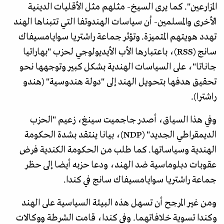
المزارعين". كما يرى السيخ- مثلهم مثل الأقليات الدينية
الأخرى والمسلمين- أن سياسات الهندوتفا التي تتبناها الهند
تهدد هويتهم المتميزة. وتؤثر جماعة راشتريا سوايامسيفاك
سانج (RSS)، باعتبارها الأب الأيديولوجي لحزب "بهاراتيا
جاناتا"، على السياسات الهندية بشكل كبير وتوجهها نحو
تحقيق هدفها بتحويل الهند إلى "دولة هندوسية" (هندو
راشترا).
وفي هذا السياق، أصدر جاجميت سينغ، زعيم "الحزب
الديمقراطي الجديد" (NDP)، بيانا ينتقد بشدة الحكومة
الهندية وسياساتها. كما طلب من الحكومة الكندية فرض
عقوبات دبلوماسية ضد الهند، ودعا حزبه أيضا إلى حظر
جماعة راشتريا سوايامسيفاك سانج في كندا.
ومن غير المرجح أن تسهل هذه البيئة السياسية على الهند
وكندا تسوية خلافاتهما. وفي كندا، قامت الشرطة ووكالات