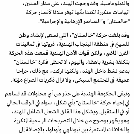
والدبلوماسية. وقد وجهت الهند، على مدار السنين،
اتهامات متكررة لكندا بأنها توفر ملاذا لأنصار حركة
"خالستان" و"العناصر الإرهابية والإجرامية".
وقد بلغت حركة "خالستان"، التي تسعى لإنشاء وطن
للسيخ في منطقة البنجاب الهندية، ذروتها في ثمانينات
القرن الماضي، ولكن قوات الأمن الهندية قمعت هذه الحركة
بتكلفة بشرية باهظة. واليوم، لا تحظى فكرة "خالستان"
بدعم نشط داخل الهند، ولكنها تركت، مع ذلك، جراحا
عميقة في المجتمع السيخي، ولا تزال ذكريات الصراع مؤلمة.
وتبقى الحكومة الهندية على حذر من أي محاولات قد تساهم
في إحياء حركة "خالستان" بأي شكل، سواء في الوقت الحالي
أو في المستقبل. ويشكل هذا القلق الشغل الشاغل للهند،
وهو يظهر بوضوح من خلال التصريحات الرسمية المتكررة
والخلافات المستمرة بين نيودلهي وأوتاوا، بالإضافة إلى