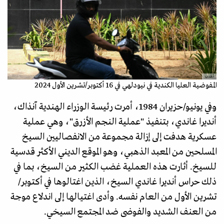
أ.ف.ب
المفوضية العليا الكندية في نيودلهي في 16 أكتوبر/تشرين الأول 2024
وفي يونيو/حزيران 1984، أمرت رئيسة الوزراء الهندية آنذاك،
أنديرا غاندي، بتنفيذ "عملية النجم الأزرق"، وهي عملية
عسكرية هدفت إلى إزالة مجموعة من الانفصاليين السيخ
المسلحين من المعبد الذهبي، وهو الموقع الديني الأكثر قدسية
للسيخ. أثارت هذه العملية غضب الكثير من السيخ، بما في
ذلك حراس أنديرا غاندي السيخ، الذين اغتالوها في أكتوبر/
تشرين الأول من العام نفسه. وأدى اغتيالها إلى اندلاع موجة
من العنف الشديد والفوضى ضد المجتمع السيخي.